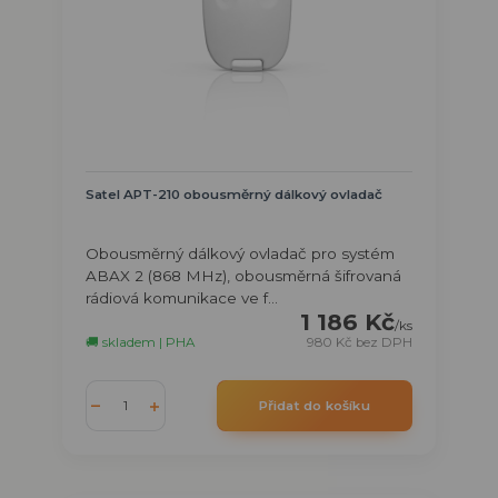
Satel APT-210 obousměrný dálkový ovladač
Obousměrný dálkový ovladač pro systém
ABAX 2 (868 MHz), obousměrná šifrovaná
rádiová komunikace ve f...
1 186 Kč
/
ks
🚚 skladem | PHA
980 Kč
bez DPH
Přidat do košíku