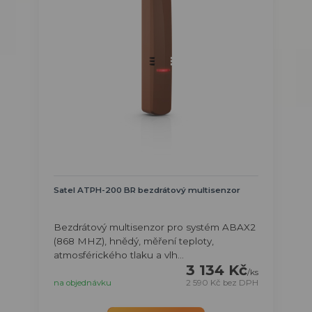
Satel ATPH-200 BR bezdrátový multisenzor
Bezdrátový multisenzor pro systém ABAX2
(868 MHZ), hnědý, měření teploty,
atmosférického tlaku a vlh...
3 134 Kč
/
ks
na objednávku
2 590 Kč
bez DPH