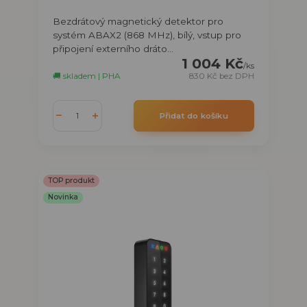
Bezdrátový magnetický detektor pro
systém ABAX2 (868 MHz), bílý, vstup pro
připojení externího dráto...
1 004 Kč
/
ks
🚚 skladem | PHA
830 Kč
bez DPH
Přidat do košíku
TOP produkt
Novinka