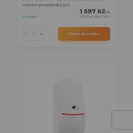
volném prostranství pro...
1 597 Kč
/
ks
na cestě
1 320 Kč
bez DPH
Přidat do košíku