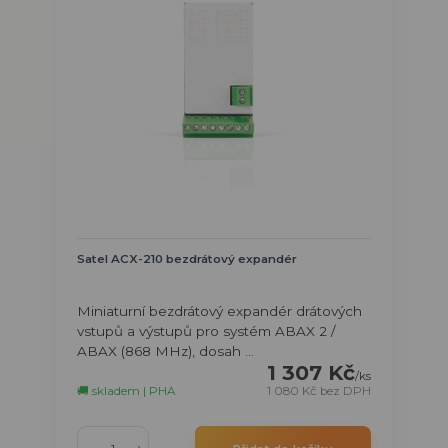
Satel ACX-210 bezdrátový expandér
Miniaturní bezdrátový expandér drátových
vstupů a výstupů pro systém ABAX 2 /
ABAX (868 MHz), dosah ...
1 307 Kč
/
ks
🚚 skladem | PHA
1 080 Kč
bez DPH