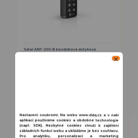
Satel AKP-200-B bezdrátová dotyková
klávesnice
Bezdrátová LED klávesnice pro systém BE
WAVE (ABAX2 868 MHz), černá,
obousměrná šifrovaná rádiová ko...
2 432 Kč
/
ks
🚚 skladem | PHA
2 010 Kč
bez DPH
Přidat do košíku
Nastavení soukromí:
Na webu www.ddq.cz a v naší
aplikaci používáme cookies a obdobné technologie
(např. SDK). Nezbytné cookies slouží k zajištění
základních funkcí webu a ukládáme je bez souhlasu.
Pro analytiku, personalizaci a marketing