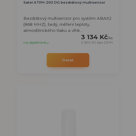
Satel ATPH-200 DG bezdrátový multisenzor
Bezdrátový multisenzor pro systém ABAX2
(868 MHZ), šedý, měření teploty,
atmosférického tlaku a vlhk...
3 134 Kč
/
ks
na objednávku
2 590 Kč
bez DPH
Detail