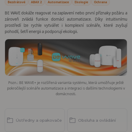
Bezdrátové
ABAX 2
Automatizace
Ekologie
Ochrana
BE WAVE dokáže reagovat na zaplavení nebo první příznaky požáru a
zároveň zvládá funkce domácí automatizace. Díky intuitivnímu
prostředí lze rychle vytvářet i komplexní scénáře, které zvyšují
pohodlí, šetří energii a podporují ekologii.
Pozn.: BE WAVE+ je rozšířená varianta systému, která umožňuje ještě
pokročilejší scénáře automatizace a integraci s dalšími technologiemi v
domácnosti.
Ústředny a opakovače
Obsluha a ovládání