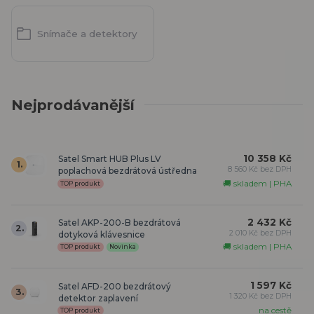
Snímače a detektory
Nejprodávanější
10 358 Kč
Satel Smart HUB Plus LV
1.
8 560 Kč bez DPH
poplachová bezdrátová ústředna
🚚 skladem | PHA
TOP produkt
2 432 Kč
Satel AKP-200-B bezdrátová
2.
2 010 Kč bez DPH
dotyková klávesnice
🚚 skladem | PHA
TOP produkt
Novinka
1 597 Kč
Satel AFD-200 bezdrátový
3.
1 320 Kč bez DPH
detektor zaplavení
na cestě
TOP produkt