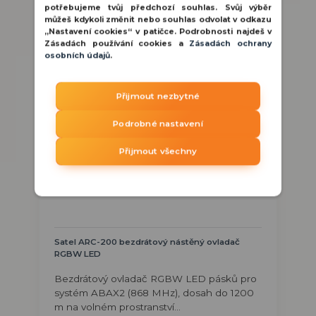
potřebujeme tvůj předchozí souhlas. Svůj výběr
můžeš kdykoli změnit nebo souhlas odvolat v odkazu
„Nastavení cookies“ v patičce. Podrobnosti najdeš v
Zásadách používání cookies a
Zásadách ochrany
osobních údajů
.
Přijmout nezbytné
Podrobné nastavení
Přijmout všechny
Satel ARC-200 bezdrátový nástěný ovladač
RGBW LED
Bezdrátový ovladač RGBW LED pásků pro
systém ABAX2 (868 MHz), dosah do 1200
m na volném prostranství...