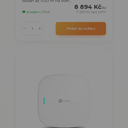
dosah až 1100 m na voln...
8 894 Kč
/
ks
🚚 skladem | PHA
7 350 Kč
bez DPH
Přidat do košíku