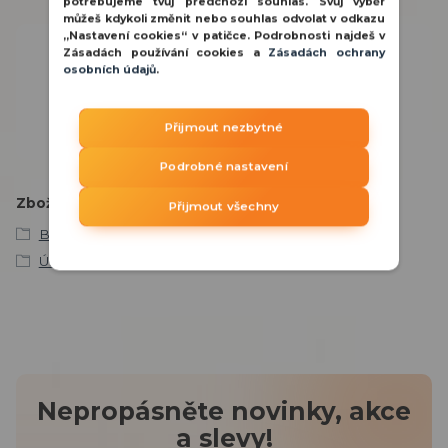
potřebujeme tvůj předchozí souhlas. Svůj výběr
můžeš kdykoli změnit nebo souhlas odvolat v odkazu
„Nastavení cookies“ v patičce. Podrobnosti najdeš v
Potřebujete poradit?
Zásadách používání cookies a
Zásadách ochrany
osobních údajů
.
800 100 116
PO - PÁ 8:00 - 15:30 hod.
Přijmout nezbytné
obchod@ddq.cz
Podrobné nastavení
Zboží zařazeno v kategoriích
Přijmout všechny
BE WAVE
Ústředny a opakovače
Nepropásněte novinky, akce
a slevy!