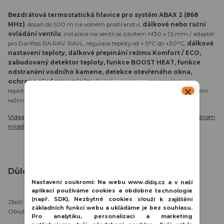
Bezdrátová termostatická hlavice pro systém ABAX 2 (868
MHz)
, dosah do 500 m na volném prostranství,
dálkové nebo ruční
ovládání ventilu
, instalace na ventil se závitem M30 x 1,5 mm / adaptér
pro Danfoss RA RAV, RAVL, regulace teploty od + 5°C do +30°C,
dálkové
nastavení teploty, dálkové přepínání režimu Komfort / ECO,
zabudovaný detektor teploty, funkce BOOST HEAT, funkce
odstranění vodního kamene, detekce otevřeného okna,
ochrana před zamrzáním
, Child Lock, zobrazení aktuální
teploty/režimu na displeji, kontrola stavu baterie, odběr v pohotovostním
režimu 74 ?A, napájení 2 x 1,5 V LR6 AA, rozměry ?56 x 97 mm
Videa
,
katalogy, letáky
a
další materiály
naleznete přehledně
na jednom
místě zde
.
Důležité informace:
Nastavení soukromí:
Na webu www.ddq.cz a v naší
aplikaci používáme cookies a obdobné technologie
(např. SDK). Nezbytné cookies slouží k zajištění
Zboží se nachází na našem externím skladu v Praze.
základních funkcí webu a ukládáme je bez souhlasu.
Obvyklá doba vyřízení objednávky je 3-5 pracovních dnů.
Pro analytiku, personalizaci a marketing