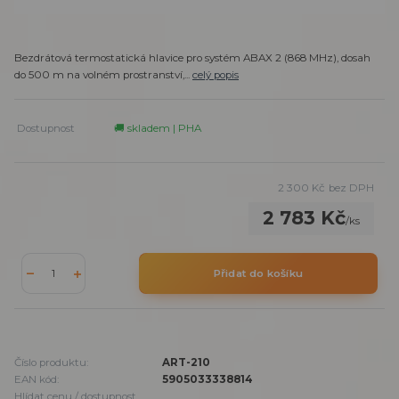
Bezdrátová termostatická hlavice pro systém ABAX 2 (868 MHz), dosah
do 500 m na volném prostranství,...
celý popis
Dostupnost
🚚 skladem | PHA
2 300 Kč
bez DPH
2 783 Kč
/
ks
Přidat do košíku
Číslo produktu:
ART-210
EAN kód:
5905033338814
Hlídat cenu / dostupnost