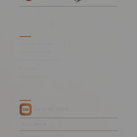
VŠE O NÁKUPU
Způsoby dopravy
Způsoby platby
Obchodní podmínky
Kontakty
Naše prodejna
TOP KATEGORIE
Satel BE WAVE
REOLINK AI