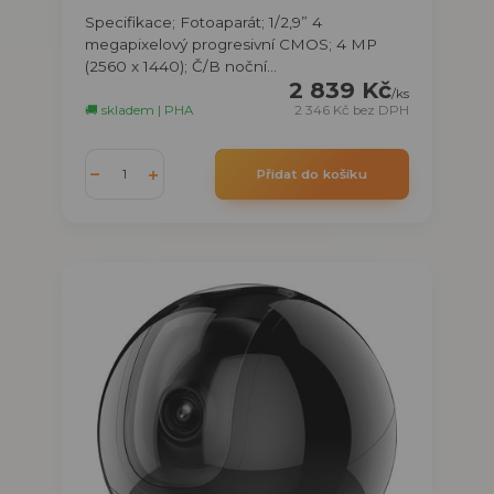
Specifikace; Fotoaparát; 1/2,9” 4
megapixelový progresivní CMOS; 4 MP
(2560 x 1440); Č/B noční...
2 839 Kč
/
ks
🚚 skladem | PHA
2 346 Kč
bez DPH
Přidat do košíku