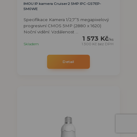
IMOU IP kamera Cruiser2 5MP IPC-GS7EP-
5M0WE
Specifikace Kamera 1/2,7”5 megapixelový
progresivní CMOS 5MP (2880 x 1620)
Noční vidění: Vzdálenost ...
1 573 Kč
/
ks
Skladem
1 300 Kč
bez DPH
Detail