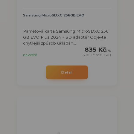
Samsung MicroSDXC 256GB EVO
Paměťová karta Samsung MicroSDXC 256
GB EVO Plus 2024 + SD adaptér Objevte
chytřejší způsob ukládán...
835 Kč
/
ks
na cestě
690 Kč
bez DPH
Detail