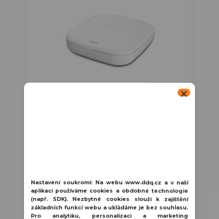
IMOU Smart Alarm Gateway
Kabelové a bezdrátové připojení, 32cestný
přístup k dílčím zařízením, vestavěná siréna
Důležité in...
891 Kč
/
ks
Nastavení soukromí:
Na webu www.ddq.cz a v naší
🚚 skladem | PHA
736 Kč
bez DPH
aplikaci používáme cookies a obdobné technologie
(např. SDK). Nezbytné cookies slouží k zajištění
základních funkcí webu a ukládáme je bez souhlasu.
Přidat do košíku
Pro analytiku, personalizaci a marketing