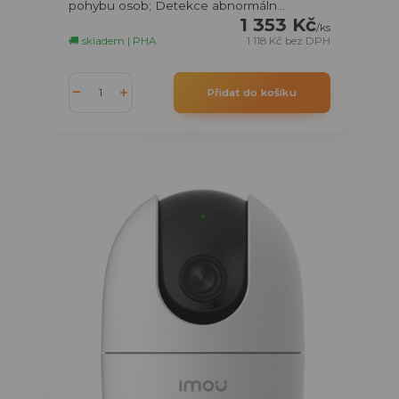
pohybu osob; Detekce abnormáln...
1 353 Kč
/
ks
🚚 skladem | PHA
1 118 Kč
bez DPH
Přidat do košíku