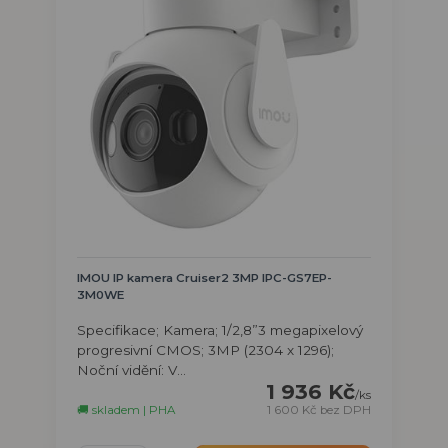
IMOU IP kamera Cruiser2 3MP IPC-GS7EP-
3M0WE
Specifikace; Kamera; 1/2,8”3 megapixelový
progresivní CMOS; 3MP (2304 x 1296);
Noční vidění: V...
1 936 Kč
/
ks
🚚 skladem | PHA
1 600 Kč
bez DPH