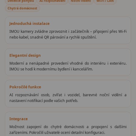
Detekce pohybu
AI rozpoznávání
Noční vidění
Wi-Fi / LAN
Chytrá domácnost
Jednoduchá instalace
IMOU kamery zvládne zprovoznit i začátečník – připojení přes Wi-Fi
nebo kabel, snadné QR párování a rychlé spuštění.
Elegantní design
Moderní a nenápadné provedení vhodné do interiéru i exteriéru.
IMOU se hodí k modernímu bydlení i kancelářím.
Pokročilé funkce
AI rozpoznávání osob, zvířat i vozidel, barevné noční vidění a
nastavení notifikací podle vašich potřeb.
Integrace
Možnost zapojení do chytré domácnosti a propojení s dalšími
zařízeními. Pokročilí uživatelé ocení detailní konfiguraci.