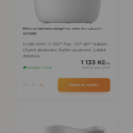
IMOU IP kamera Ranger RC 4MP IPC-GK2CP-
4C0WR
H.265 4MP; 0~355° Pan, -10°~80° Náklon;
Chytré sledování; Režim soukromí; Lidská
detekce...
1 133 Kč
/
ks
🚚 skladem | PHA
936 Kč
bez DPH
Přidat do košíku