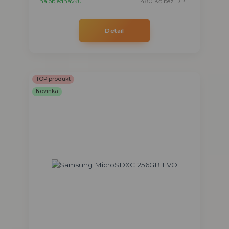
na objednávku
480 Kč
bez DPH
Detail
TOP produkt
Novinka