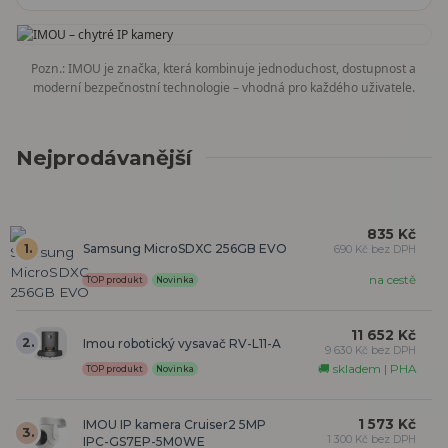
Pozn.: IMOU je značka, která kombinuje jednoduchost, dostupnost a
moderní bezpečnostní technologie – vhodná pro každého uživatele.
Nejprodávanější
835 Kč
1.
Samsung MicroSDXC 256GB EVO
690 Kč bez DPH
na cestě
TOP produkt
Novinka
11 652 Kč
2.
Imou robotický vysavač RV-L11-A
9 630 Kč bez DPH
🚚 skladem | PHA
TOP produkt
Novinka
1 573 Kč
IMOU IP kamera Cruiser2 5MP
3.
1 300 Kč bez DPH
IPC-GS7EP-5M0WE