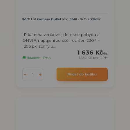
IMOU IP kamera Bullet Pro 3MP - IPC-F32MIP
IP kamera venkovní; detekce pohybu a
ONVIF; napájení ze sítě; rozlišení2304 ×
1296 px; zorný ú...
1 636 Kč
/
ks
🚚 skladem | PHA
1 352 Kč
bez DPH
Přidat do košíku