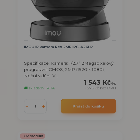
IMOU IP kamera Rex 2MP IPC-A26LP
Specifikace; Kamera; 1/2,7” 2Megapixelový
progresivní CMOS; 2MP (1920 x 1080);
Noční vidění: V...
1 543 Kč
/
ks
🚚 skladem | PHA
1 275 Kč
bez DPH
Přidat do košíku
TOP produkt