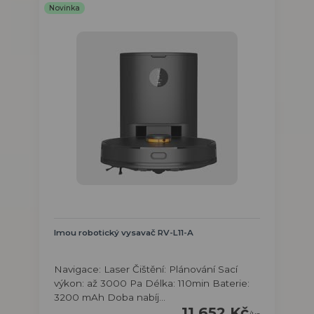
Novinka
Imou robotický vysavač RV-L11-A
Navigace: Laser Čištění: Plánování Sací
výkon: až 3000 Pa Délka: 110min Baterie:
3200 mAh Doba nabíj...
11 652 Kč