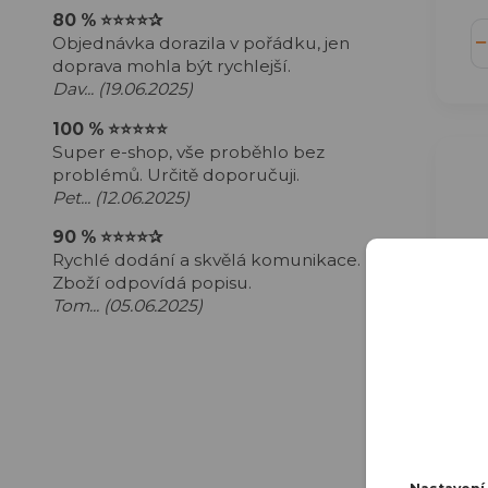
80 %
⭐⭐⭐⭐
✰
Objednávka dorazila v pořádku, jen
doprava mohla být rychlejší.
Dav... (19.06.2025)
100 %
⭐⭐⭐⭐⭐
Super e-shop, vše proběhlo bez
problémů. Určitě doporučuji.
Pet... (12.06.2025)
90 %
⭐⭐⭐⭐
✰
Rychlé dodání a skvělá komunikace.
Zboží odpovídá popisu.
Tom... (05.06.2025)