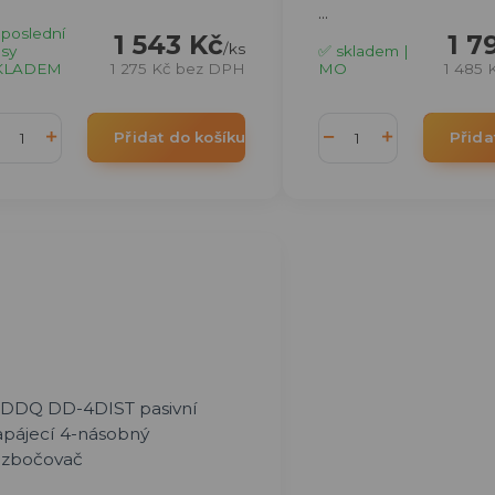
...
 poslední
1 7
1 543 Kč
/
ks
✅ skladem |
sy
MO
1 485 
KLADEM
1 275 Kč
bez DPH
Přidat do košíku
Přida