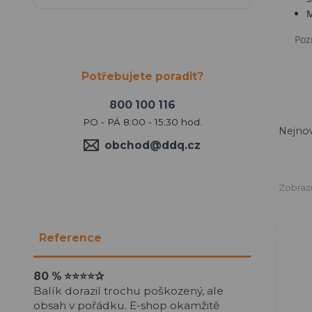
M
Poz
Potřebujete poradit?
800 100 116
PO - PÁ 8:00 - 15:30 hod.
Nejnov
obchod@ddq.cz
Zobrazu
Reference
80 %
⭐⭐⭐⭐
✰
Balík dorazil trochu poškozený, ale
obsah v pořádku. E-shop okamžitě