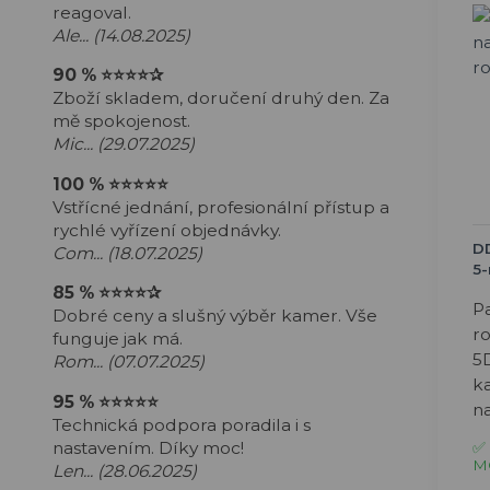
reagoval.
Ale... (14.08.2025)
90 %
⭐⭐⭐⭐
✰
Zboží skladem, doručení druhý den. Za
mě spokojenost.
Mic... (29.07.2025)
100 %
⭐⭐⭐⭐⭐
Vstřícné jednání, profesionální přístup a
rychlé vyřízení objednávky.
DD
Com... (18.07.2025)
5
85 %
⭐⭐⭐⭐
✰
Pa
Dobré ceny a slušný výběr kamer. Vše
r
funguje jak má.
5
Rom... (07.07.2025)
k
95 %
⭐⭐⭐⭐⭐
na
Technická podpora poradila i s
nastavením. Díky moc!
✅ 
M
Len... (28.06.2025)