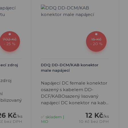
702 Kč
15 Kč
- 25 %
- 20 %
ecí zdroj
DDQ DD-DCM/KAB konektor
male napájecí
 zdroj
Napájecí DC female konektor
osazený s kabelem DD-
ní
DCF/KABOsazený lisovaný
abilizovaný
napájecí DC konektor na kab...
12 Kč
26 Kč
/
ks
/
ks
✅ skladem |
MO
10 Kč
bez DPH
Kč
bez DPH