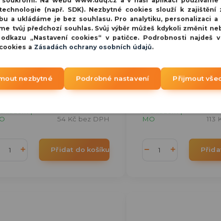
í soukromí:
Na webu www.ddq.cz a v naší aplikaci používáme
echnologie (např. SDK). Nezbytné cookies slouží k zajištění 
bu a ukládáme je bez souhlasu. Pro analytiku, personalizaci a
Q DD-2DIST pasivní napájecí
DDQ DD-8DIST pasivní
me tvůj předchozí souhlas. Svůj výběr můžeš kdykoli změnit ne
-násobný rozbočovač
8-násobný rozbočova
 odkazu „Nastavení cookies“ v patičce. Podrobnosti najdeš 
 cookies a
Zásadách ochrany osobních údajů
.
sivní napájecí 2 násobný
Pasivní napájecí 8 n
ozbočovač DD-
rozbočovač DD-
DISTJednoduchý pasivní
8DISTJednoduchý pa
jmout nezbytné
Podrobné nastavení
Přijmout vše
abelový rozbočovač napájecí
kabelový rozbočovač
pětí...
napětí...
65 Kč
1
/
ks
skladem |
✅ skladem |
O
54 Kč
bez DPH
MO
113 
Přidat do košíku
Přida