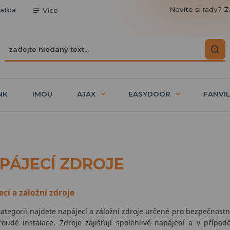
Nevíte si rady? Z
latba
Více
NK
IMOU
AJAX
EASYDOOR
FANVIL
PÁJECÍ ZDROJE
cí a záložní zdroje
kategorii najdete napájecí a záložní zdroje určené pro bezpečnostn
roudé instalace. Zdroje zajišťují spolehlivé napájení a v příp