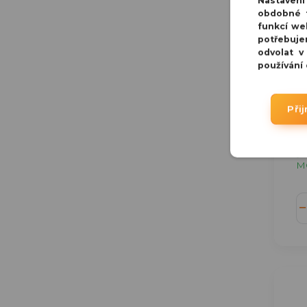
Nastaven
obdobné t
funkcí we
DD
potřebuje
2
odvolat v
používání
Pa
r
2
Při
k
na
✅ 
M