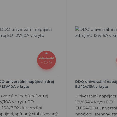
2 057 Kč
- 25 %
Q univerzální napájecí zdroj
DDQ univerzální napáj
 12V/10A v krytu
EU 12V/15A v krytu
iversální napájecí zdroj
Universální napájecí
V/10A v krytu DD-
12V/15A v krytu DD-
U10A/BOXUniversální
EU15A/BOXUniversál
pájecí, spínaný, stabilizovaný
napájecí, spínaný, st