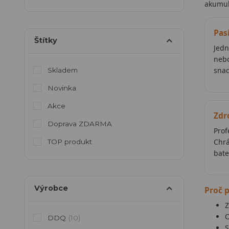
akumul
Pas
Štítky
Jedn
nebo
snad
Skladem
Novinka
Akce
Zdr
Doprava ZDARMA
Prof
Chrá
TOP produkt
bate
Výrobce
Proč p
Z
O
DDQ
(10)
S