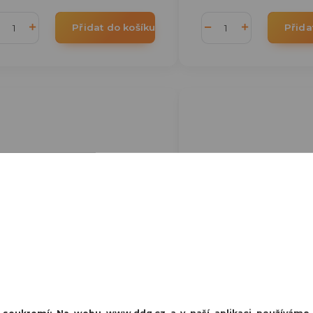
Přidat do košíku
Přida
87 Kč
- 25 %