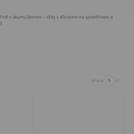
kříně s akumulátorem – vždy s důrazem na spolehlivost a
ž.
strana
z 1