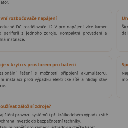
átor.
ivní rozbočovače napájení
Un
oduché DC rozdělovače 12 V pro napájení více kamer
Šir
 periferií z jednoho zdroje. Kompaktní provedení a
dal
ná instalace.
oje v krytu s prostorem pro baterii
Sp
esionální řešení s možností připojení akumulátoru.
Nap
ní instalaci proti výpadku elektrické sítě a hlídají stav
mod
rie.
oužívat záložní zdroje?
ajištění provozu systémů i při krátkodobém výpadku sítě.
chrana investic do bezpečnostní techniky.
tabilní napětí pro kamery, ústředny a čtečky karet.