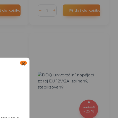
t do košíku
Přidat do košíku
182 Kč
339 Kč
- 25 %
- 25 %