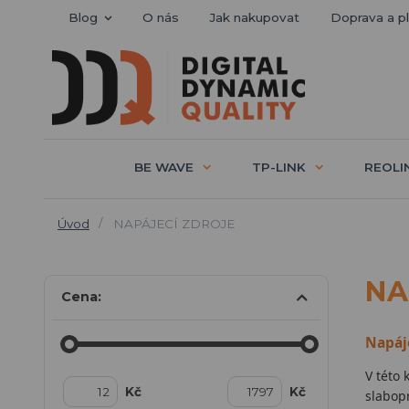
Blog
O nás
Jak nakupovat
Doprava a p
BE WAVE
TP-LINK
REOLI
Úvod
NAPÁJECÍ ZDROJE
NA
Cena:
Napáje
V této 
Kč
Kč
slabop