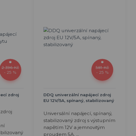
2 396 Kč
581 Kč
- 25 %
- 25 %
ecí zdroj
DDQ univerzální napájecí zdroj
EU 12V/5A, spínaný, stabilizovaný
 zdroj
Universální napájecí, spínaný,
stabilizovaný zdroj s výstupním
ní
napětím 12V a jemnovitým
abilizovaný
proudem 5A. ...