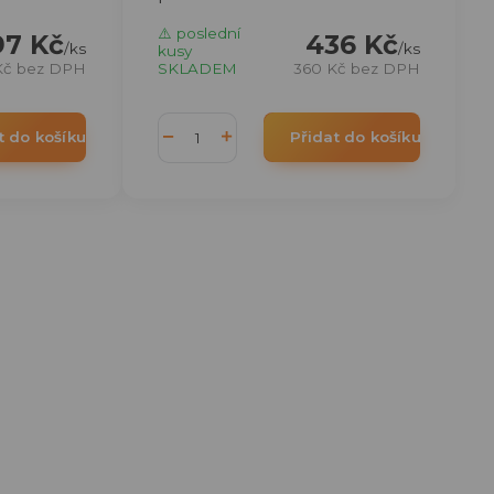
⚠️ poslední
97 Kč
436 Kč
/
ks
/
ks
kusy
Kč
bez DPH
SKLADEM
360 Kč
bez DPH
t do košíku
Přidat do košíku