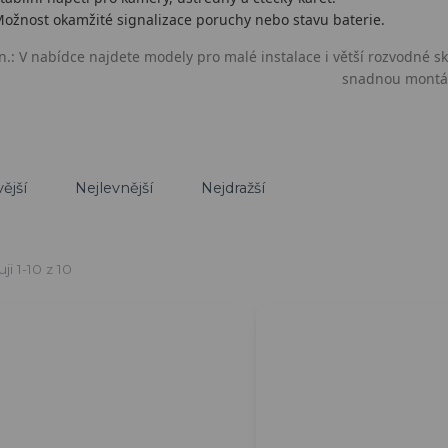
ožnost okamžité signalizace poruchy nebo stavu baterie.
n.: V nabídce najdete modely pro malé instalace i větší rozvodné s
snadnou montá
ější
Nejlevnější
Nejdražší
ji 1-10 z 10