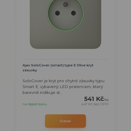
Ajax SoloCover (smart) type E Olive kryt
zásuvky
SoloCover je kryt pro chytré zásuvky typu
Smart E, vybavený LED prstencem, který
barevně indikuje st...
541 Kč
/
ks
na objednávku
447 Kč
bez DPH
Detail