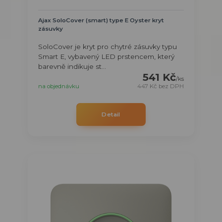
Ajax SoloCover (smart) type E Oyster kryt
zásuvky
SoloCover je kryt pro chytré zásuvky typu
Smart E, vybavený LED prstencem, který
barevně indikuje st...
541 Kč
/
ks
na objednávku
447 Kč
bez DPH
Detail