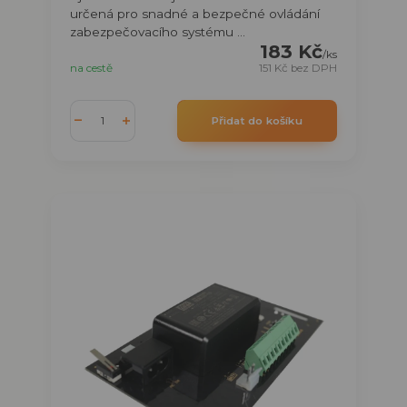
určená pro snadné a bezpečné ovládání
zabezpečovacího systému ...
183 Kč
/
ks
na cestě
151 Kč
bez DPH
Přidat do košíku