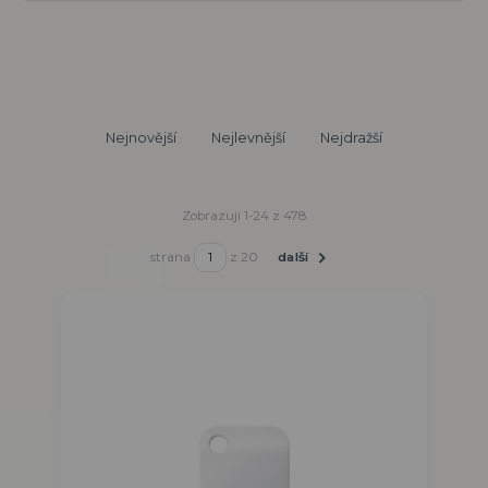
Nejnovější
Nejlevnější
Nejdražší
Zobrazuji 1-24 z 478
strana
z 20
další