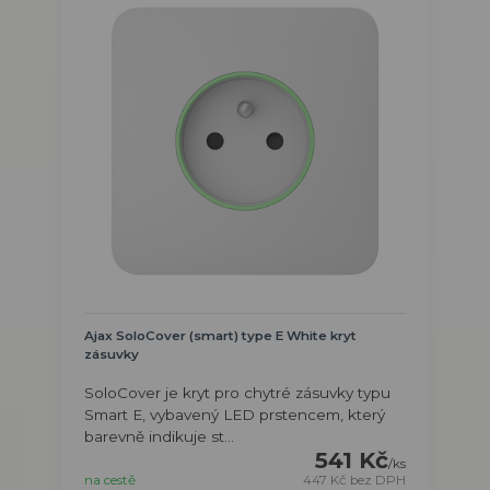
Ajax SoloCover (smart) type E White kryt
zásuvky
SoloCover je kryt pro chytré zásuvky typu
Smart E, vybavený LED prstencem, který
barevně indikuje st...
541 Kč
/
ks
na cestě
447 Kč
bez DPH