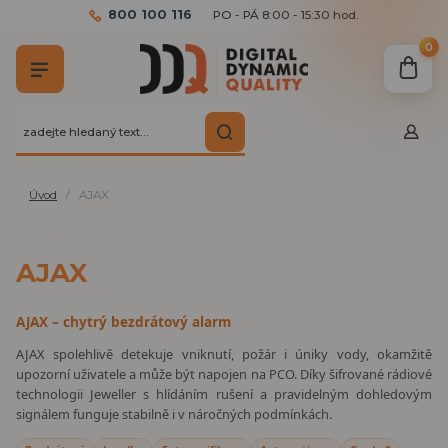
800 100 116
PO - PÁ 8:00 - 15:30 hod.
0
Úvod
AJAX
AJAX
AJAX – chytrý bezdrátový alarm
AJAX spolehlivě detekuje vniknutí, požár i úniky vody, okamžitě
upozorní uživatele a může být napojen na PCO. Díky šifrované rádiové
technologii Jeweller s hlídáním rušení a pravidelným dohledovým
signálem funguje stabilně i v náročných podmínkách.