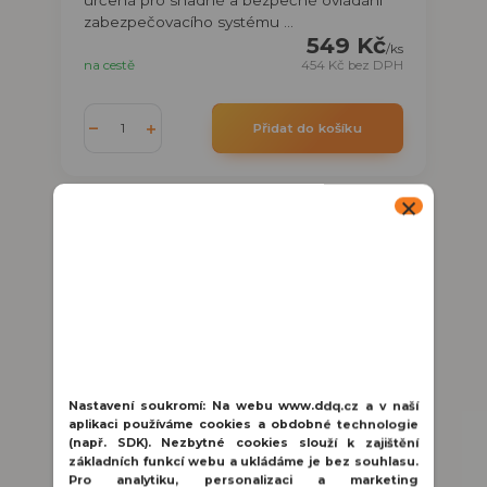
určená pro snadné a bezpečné ovládání
zabezpečovacího systému ...
549 Kč
/
ks
na cestě
454 Kč
bez DPH
Přidat do košíku
Nastavení soukromí:
Na webu www.ddq.cz a v naší
aplikaci používáme cookies a obdobné technologie
(např. SDK). Nezbytné cookies slouží k zajištění
základních funkcí webu a ukládáme je bez souhlasu.
Pro analytiku, personalizaci a marketing