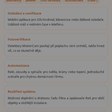
Bezdrátový
Jeweller
Foto verifikace
Automatizace
Grade 2
Ovládání a notifikace
Mobilní aplikace pro iOS/Android, klávesnice nebo dálkové ovladače.
Události máš v reálném čase v telefonu.
Fotoverifikace
Detektory MotionCam posílají při poplachu sérii snímků, takže hned
víš, co se skutečně děje.
Automatizace
Relé, zásuvky a spínače pro světla, brány nebo topení. Jednoduché
scénáře pro chytrou domácnost i firmu.
Rozšíření systému
Možnost doplnění o drátovou řadu Fibra a opakovače ReX pro větší
objekty a složitější instalace.