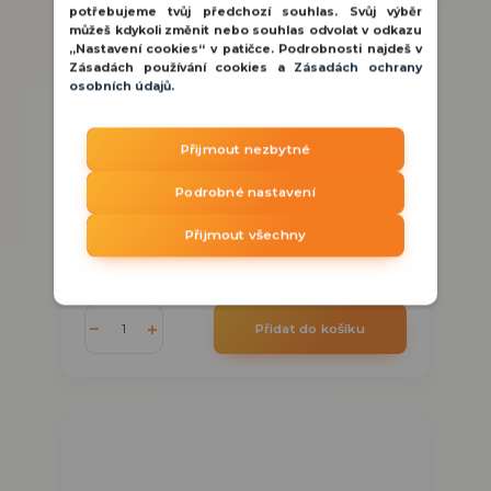
potřebujeme tvůj předchozí souhlas. Svůj výběr
můžeš kdykoli změnit nebo souhlas odvolat v odkazu
„Nastavení cookies“ v patičce. Podrobnosti najdeš v
Zásadách používání cookies a
Zásadách ochrany
osobních údajů
.
Ajax Pass 10pcs Black přístupové karty
Přijmout nezbytné
Ajax Pass Black je moderní RFID karta
Podrobné nastavení
určená pro snadné a bezpečné ovládání
zabezpečovacího systému ...
Přijmout všechny
1 786 Kč
/
ks
na cestě
1 476 Kč
bez DPH
Přidat do košíku