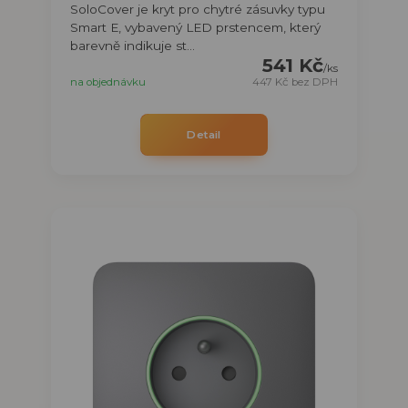
SoloCover je kryt pro chytré zásuvky typu
Smart E, vybavený LED prstencem, který
barevně indikuje st...
541 Kč
/
ks
na objednávku
447 Kč
bez DPH
Detail