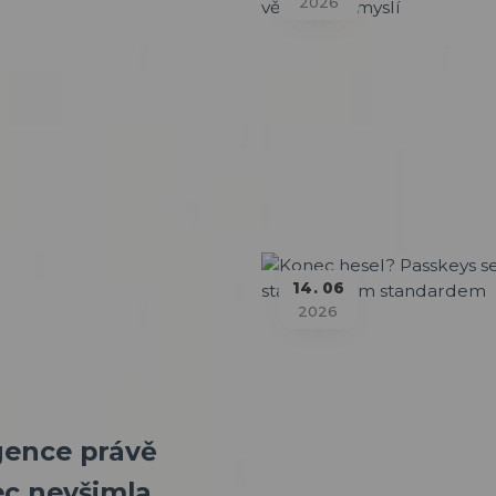
2026
14
06
2026
igence právě
bec nevšimla.