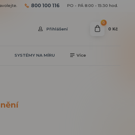
800 100 116
avolejte.
PO - PÁ 8:00 - 15:30 hod.
0
0 Kč
Přihlášení
SYSTÉMY NA MÍRU
Více
enění