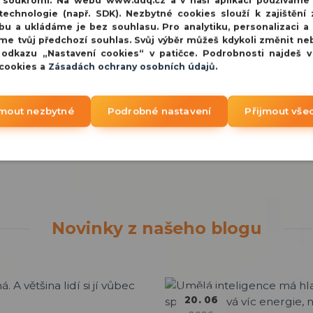
í soukromí:
Na webu www.ddq.cz a v naší aplikaci používáme
echnologie (např. SDK). Nezbytné cookies slouží k zajištění 
bu a ukládáme je bez souhlasu. Pro analytiku, personalizaci a
me tvůj předchozí souhlas. Svůj výběr můžeš kdykoli změnit ne
 odkazu „Nastavení cookies“ v patičce. Podrobnosti najdeš 
 cookies a
Zásadách ochrany osobních údajů
.
jmout nezbytné
Podrobné nastavení
Přijmout vše
Novinky z našeho blogu
20
06