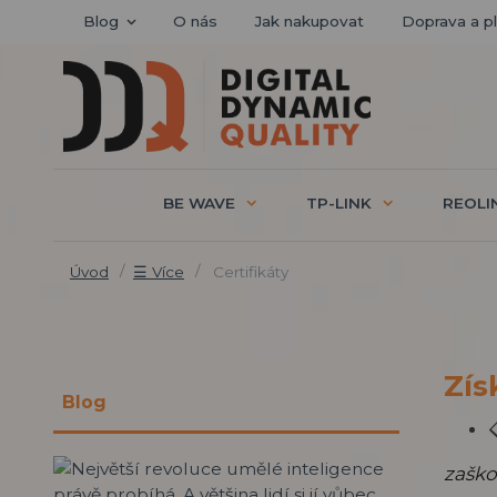
Blog
O nás
Jak nakupovat
Doprava a p
BE WAVE
TP-LINK
REOLI
Úvod
☰ Více
Certifikáty
Zís
Blog
zaško