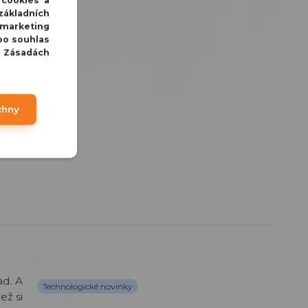
 cookies a
základních
 marketing
bo souhlas
v Zásadách
chny
Technologické novinky