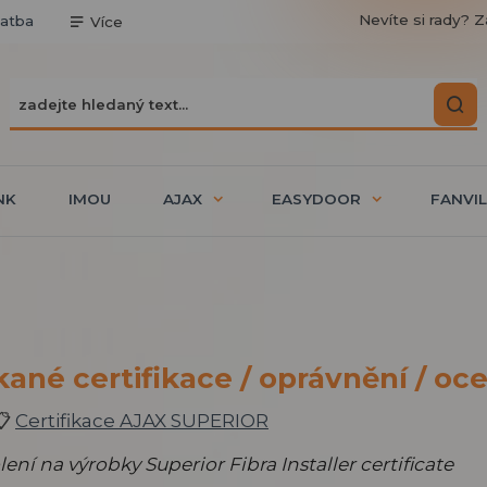
Nevíte si rady? Z
latba
Více
NK
IMOU
AJAX
EASYDOOR
FANVIL
kané certifikace / oprávnění / oc
📋
Certifikace AJAX SUPERIOR
lení na výrobky Superior Fibra Installer certificate