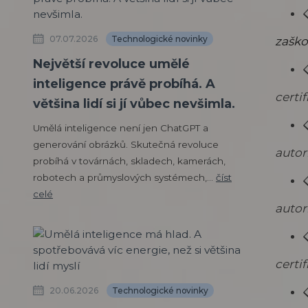
07.07.2026
Technologické novinky
zaško
Největší revoluce umělé
inteligence právě probíhá. A
certi
většina lidí si jí vůbec nevšimla.
Umělá inteligence není jen ChatGPT a
generování obrázků. Skutečná revoluce
autor
probíhá v továrnách, skladech, kamerách,
robotech a průmyslových systémech,...
číst
celé
autor
certi
20.06.2026
Technologické novinky