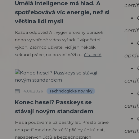
Umělá inteligence má hlad. A
certi
spotřebovává víc energie, než si
většina lidí myslí
certi
Každá odpověď AI, vygenerovaný obrázek
nebo vytvořené video vyžadují výpočetní
výkon. Zatímco uživatel vidí jen několik
sekund práce, na pozadí běží o...
číst celé
opráv
certi
14.06.2026
Technologické novinky
Konec hesel? Passkeys se
certi
stávají novým standardem
Hesla používáme už desítky let. Přesto právě
ona patří mezi nejčastější příčiny úniků dat,
certi
napadených účtů a bezpečnostních