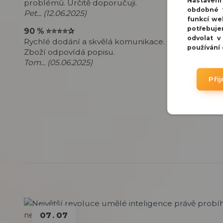
Nastaven
problémů. Určitě doporučuji.
obdobné t
Pet... (12.06.2025)
funkcí we
potřebuje
90 %
⭐⭐⭐⭐
✰
odvolat v
Rychlé dodání a skvělá komunikace.
používání
Zboží odpovídá popisu.
Tom... (05.06.2025)
Při
07
07