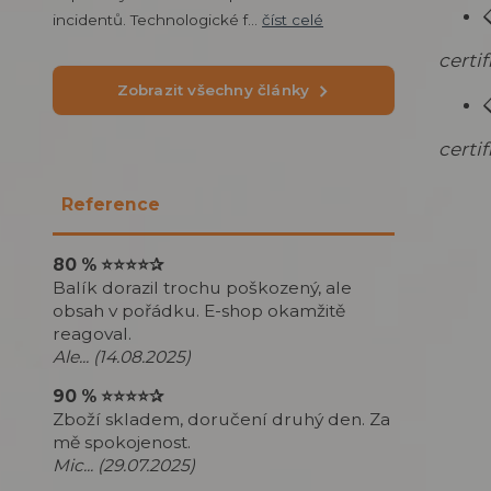
incidentů. Technologické f...
číst celé
certi
Zobrazit všechny články
certi
Reference
80 %
⭐⭐⭐⭐
✰
Balík dorazil trochu poškozený, ale
obsah v pořádku. E-shop okamžitě
reagoval.
Ale... (14.08.2025)
90 %
⭐⭐⭐⭐
✰
Zboží skladem, doručení druhý den. Za
mě spokojenost.
Mic... (29.07.2025)