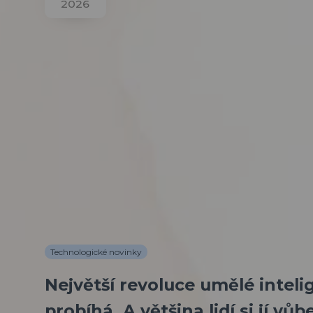
2026
Technologické novinky
Největší revoluce umělé intel
probíhá. A většina lidí si jí vů