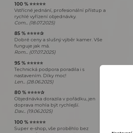
100 %
⭐⭐⭐⭐⭐
Vstřícné jednání, profesionální přístup a
rychlé vyřízení objednávky.
Com... (18.07.2025)
85 %
⭐⭐⭐⭐
✰
Dobré ceny a slušný výběr kamer. Vše
funguje jak má.
Rom... (07.07.2025)
95 %
⭐⭐⭐⭐⭐
Technická podpora poradila i s
nastavením. Díky moc!
Len... (28.06.2025)
80 %
⭐⭐⭐⭐
✰
Objednávka dorazila v pořádku, jen
doprava mohla být rychlejší.
Dav... (19.06.2025)
100 %
⭐⭐⭐⭐⭐
Super e-shop, vše proběhlo bez