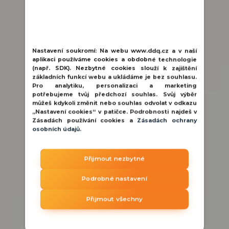
Nastavení soukromí:
Na webu www.ddq.cz a v naší
aplikaci používáme cookies a obdobné technologie
(např. SDK). Nezbytné cookies slouží k zajištění
základních funkcí webu a ukládáme je bez souhlasu.
Pro analytiku, personalizaci a marketing
potřebujeme tvůj předchozí souhlas. Svůj výběr
můžeš kdykoli změnit nebo souhlas odvolat v odkazu
„Nastavení cookies“ v patičce. Podrobnosti najdeš v
Ajax HUB 2 Plus Black Bezdrátová řídící jednotka
Zásadách používání cookies a
Zásadách ochrany
osobních údajů
.
Ajax Hub 2 Plus je centrální jednotka
zabezpečovacího systému Ajax, navržená
Přijmout nezbytné
pro monitorování velkýc...
14 423 Kč
/
ks
Podrobné nastavení
🚚 skladem | PHA
11 920 Kč
bez DPH
Přijmout všechny
Přidat do košíku