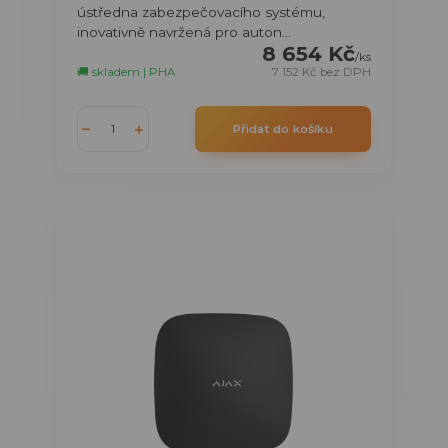
ústředna zabezpečovacího systému,
inovativně navržená pro auton...
8 654 Kč
/
ks
🚚 skladem | PHA
7 152 Kč
bez DPH
Přidat do košíku