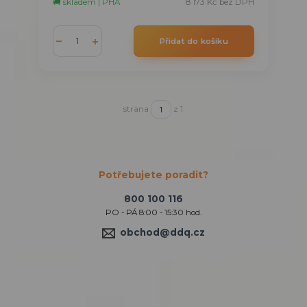
🚚 skladem | PHA
8 173 Kč
bez DPH
Přidat do košíku
strana
z 1
Potřebujete poradit?
800 100 116
PO - PÁ 8:00 - 15:30 hod.
obchod@ddq.cz