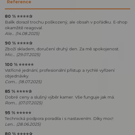
Reference
80 %
⭐⭐⭐⭐
✰
Balík dorazil trochu poškozený, ale obsah v pořádku. E-shop
okamžitě reagoval.
Ale... (14.08.2025)
90 %
⭐⭐⭐⭐
✰
Zboží skladem, doručení druhý den. Za mě spokojenost.
Mic... (29.07.2025)
100 %
⭐⭐⭐⭐⭐
Vstřícné jednání, profesionální přístup a rychlé vyřízení
objednávky.
Com... (18.07.2025)
85 %
⭐⭐⭐⭐
✰
Dobré ceny a slušný výběr kamer. Vše funguje jak má.
Rom... (07.07.2025)
95 %
⭐⭐⭐⭐⭐
Technická podpora poradila i s nastavením. Díky moc!
Len... (28.06.2025)
80 %
⭐⭐⭐⭐
✰