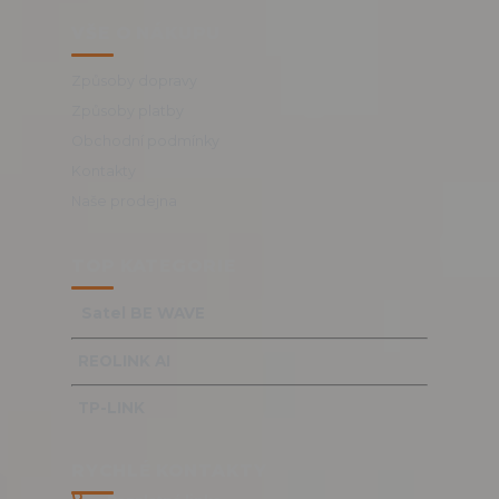
VŠE O NÁKUPU
Způsoby dopravy
Způsoby platby
Obchodní podmínky
Kontakty
Naše prodejna
TOP KATEGORIE
Satel BE WAVE
REOLINK AI
TP-LINK
RYCHLÉ KONTAKTY