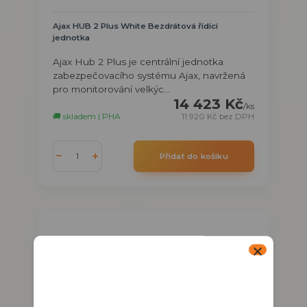
Ajax HUB 2 Plus White Bezdrátová řídící
jednotka
Ajax Hub 2 Plus je centrální jednotka
zabezpečovacího systému Ajax, navržená
pro monitorování velkýc...
14 423 Kč
/
ks
🚚 skladem | PHA
11 920 Kč
bez DPH
Přidat do košíku