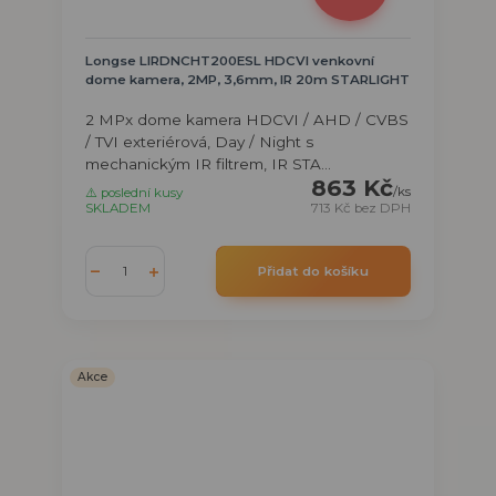
Longse LIRDNCHT200ESL HDCVI venkovní
dome kamera, 2MP, 3,6mm, IR 20m STARLIGHT
2 MPx dome kamera HDCVI / AHD / CVBS
/ TVI exteriérová, Day / Night s
mechanickým IR filtrem, IR STA...
863 Kč
/
ks
⚠️ poslední kusy
SKLADEM
713 Kč
bez DPH
Přidat do košíku
Akce