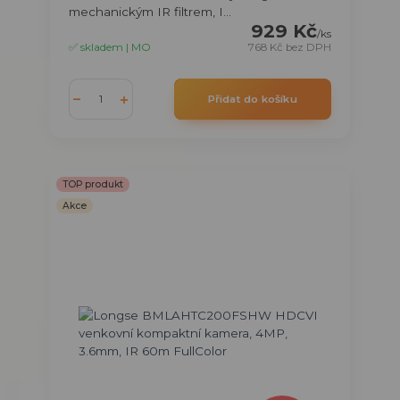
mechanickým IR filtrem, I...
929 Kč
/
ks
✅ skladem | MO
768 Kč
bez DPH
Přidat do košíku
TOP produkt
Akce