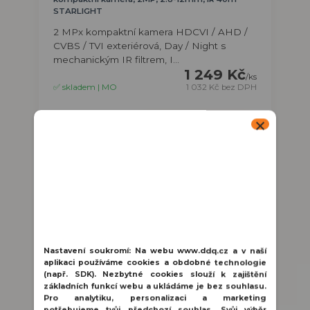
STARLIGHT
2 MPx kompaktní kamera HDCVI / AHD /
CVBS / TVI exteriérová, Day / Night s
mechanickým IR filtrem, I...
1 249 Kč
/
ks
✅ skladem | MO
1 032 Kč
bez DPH
Přidat do košíku
Nastavení soukromí:
Na webu www.ddq.cz a v naší
aplikaci používáme cookies a obdobné technologie
(např. SDK). Nezbytné cookies slouží k zajištění
základních funkcí webu a ukládáme je bez souhlasu.
Pro analytiku, personalizaci a marketing