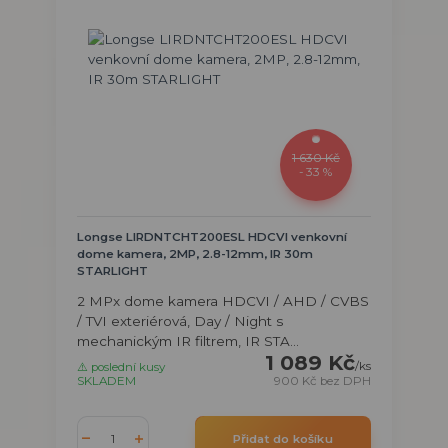
1 630 Kč
- 33 %
Longse LIRDNTCHT200ESL HDCVI venkovní
dome kamera, 2MP, 2.8-12mm, IR 30m
STARLIGHT
2 MPx dome kamera HDCVI / AHD / CVBS
/ TVI exteriérová, Day / Night s
mechanickým IR filtrem, IR STA...
1 089 Kč
/
ks
⚠️ poslední kusy
SKLADEM
900 Kč
bez DPH
Přidat do košíku