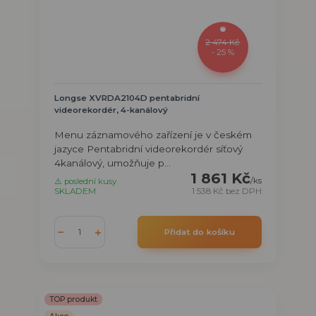
2 474 Kč
- 25 %
Longse XVRDA2104D pentabridní
videorekordér, 4-kanálový
Menu záznamového zařízení je v českém
jazyce Pentabridní videorekordér síťový
4kanálový, umožňuje p...
1 861 Kč
/
ks
⚠️ poslední kusy
SKLADEM
1 538 Kč
bez DPH
Přidat do košíku
TOP produkt