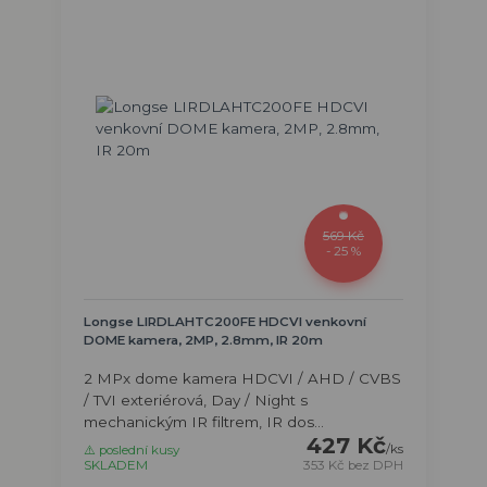
569 Kč
- 25 %
Longse LIRDLAHTC200FE HDCVI venkovní
DOME kamera, 2MP, 2.8mm, IR 20m
2 MPx dome kamera HDCVI / AHD / CVBS
/ TVI exteriérová, Day / Night s
mechanickým IR filtrem, IR dos...
427 Kč
/
ks
⚠️ poslední kusy
SKLADEM
353 Kč
bez DPH