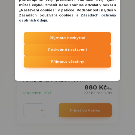
potřebujeme tvůj předchozí souhlas. Svůj výběr
můžeš kdykoli změnit nebo souhlas odvolat v odkazu
„Nastavení cookies“ v patičce. Podrobnosti najdeš v
Zásadách používání cookies a
Zásadách ochrany
osobních údajů
.
1 440 Kč
- 39 %
Přijmout nezbytné
Podrobné nastavení
Longse CMSAHTC200FSHW HDCVI venkovní
dome kamera, 4MP, 2.8mm, IR 25m FullColor
Přijmout všechny
4 MPx dome kamera HDCVI / AHD / CVBS
/ TVI exteriérová, Day / Night s
mechanickým IR filtrem, IR FUL...
880 Kč
/
ks
✅ skladem | MO
727 Kč
bez DPH
Přidat do košíku