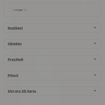
Longse
(9)
Rozlišení
Objektiv
Prostředí
Přísvit
Slot pro SD kartu