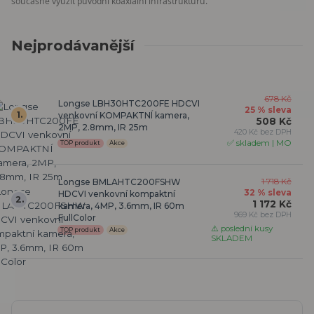
současně využít původní koaxiální infrastrukturu.
Nejprodávanější
678 Kč
Longse LBH30HTC200FE HDCVI
25 % sleva
1.
venkovní KOMPAKTNÍ kamera,
508 Kč
2MP, 2.8mm, IR 25m
420 Kč bez DPH
✅ skladem | MO
TOP produkt
Akce
Longse BMLAHTC200FSHW
1 718 Kč
32 % sleva
HDCVI venkovní kompaktní
2.
1 172 Kč
kamera, 4MP, 3.6mm, IR 60m
969 Kč bez DPH
FullColor
⚠️ poslední kusy
TOP produkt
Akce
SKLADEM