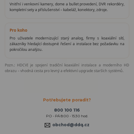
Vnitřní i venkovní kamery, dome a bullet provedení, DVR rekordéry,
kompletní sety a příslušenství – kabeláž, konektory, zdroje.
Pro koho
Pro uživatele modernizující starý analog, firmy s koaxiální sítí,
zákazníky hledající dostupné řešení a instalace bez požadavku na
pokročilou analýzu.
Pozn.: HDCVI je spojení tradiční koaxiální instalace a moderního HD
obrazu – vhodná cesta pro levný a efektivní upgrade starších systémů.
Potřebujete poradit?
800 100 116
PO - PÁ 8:00 - 15:30 hod.
obchod@ddq.cz