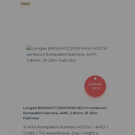
Akce
1 295 Kč
- 28 %
Longse BMSAHTC200FSHW HDCVI venkovní
kompaktní kamera, 4MP, 2.8mm, IR 25m
FullColor
4 MPx kompaktní kamera HDCVI / AHD /
CVBS / TVI exteriérová, Day / Night s