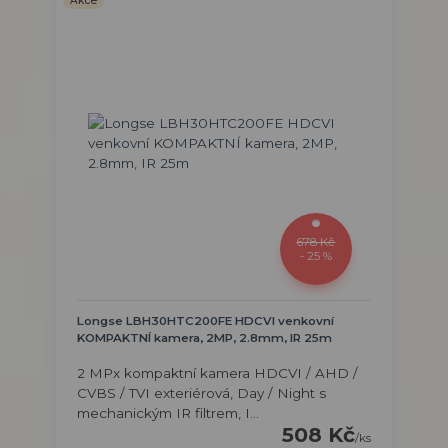
Akce
678 Kč
- 25 %
Longse LBH30HTC200FE HDCVI venkovní
KOMPAKTNÍ kamera, 2MP, 2.8mm, IR 25m
2 MPx kompaktní kamera HDCVI / AHD /
CVBS / TVI exteriérová, Day / Night s
mechanickým IR filtrem, I...
508 Kč
/
ks