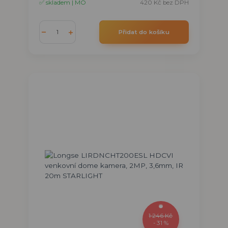
✅ skladem | MO
420 Kč
bez DPH
Přidat do košíku
1 246 Kč
- 31 %