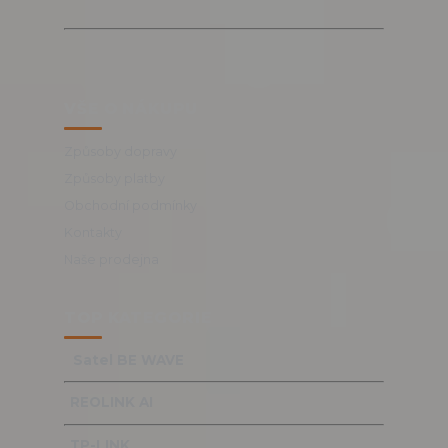
VŠE O NÁKUPU
Způsoby dopravy
Způsoby platby
Obchodní podmínky
Kontakty
Naše prodejna
TOP KATEGORIE
Satel BE WAVE
REOLINK AI
TP-LINK