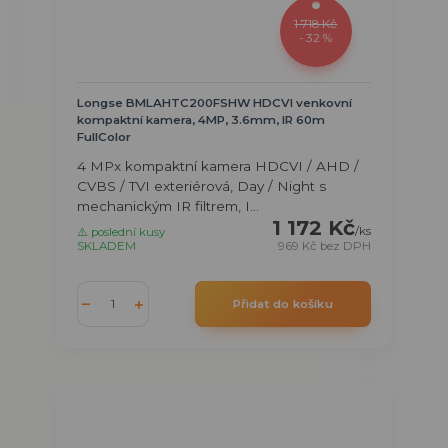
1 718 Kč
- 32 %
Longse BMLAHTC200FSHW HDCVI venkovní
kompaktní kamera, 4MP, 3.6mm, IR 60m
FullColor
4 MPx kompaktní kamera HDCVI / AHD /
CVBS / TVI exteriérová, Day / Night s
mechanickým IR filtrem, I...
1 172 Kč
/
ks
⚠️ poslední kusy
SKLADEM
969 Kč
bez DPH
Přidat do košíku