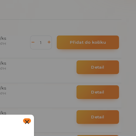
/
ks
Přidat do košíku
DPH
/
ks
Detail
DPH
/
ks
Detail
DPH
/
ks
Detail
DPH