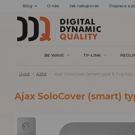
Blog
O nás
Jak nakupovat
Doprava a p
BE WAVE
TP-LINK
REOLI
Úvod
AJAX
Ajax SoloCover (smart) type E Fog kryt
Ajax SoloCover (smart) ty