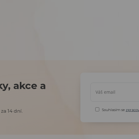
y, akce a
Souhlasím se
zpraco
za 14 dní.