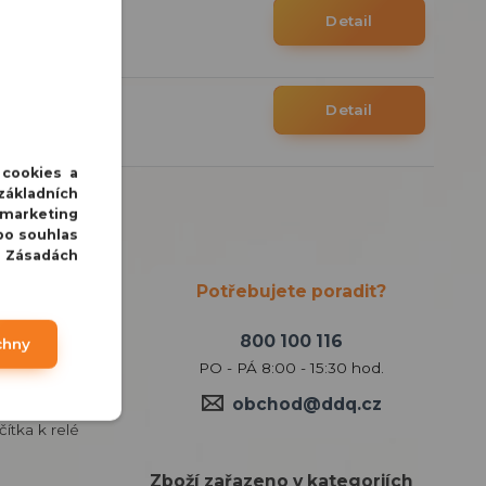
/
ks
Detail
DPH
/
ks
Detail
DPH
 cookies a
základních
 marketing
bo souhlas
v Zásadách
Potřebujete poradit?
800 100 116
chny
PO - PÁ 8:00 - 15:30 hod.
ížení. V levém
obchod@ddq.cz
doplněn o
čítka k relé
Zboží zařazeno v kategoriích