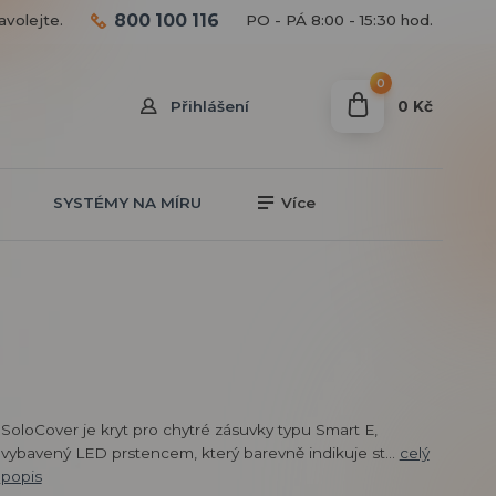
800 100 116
avolejte.
PO - PÁ 8:00 - 15:30 hod.
0
0 Kč
Přihlášení
SYSTÉMY NA MÍRU
Více
SoloCover je kryt pro chytré zásuvky typu Smart E,
vybavený LED prstencem, který barevně indikuje st...
celý
popis