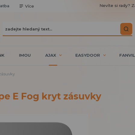
Nevíte si rady? Z
latba
Více
NK
IMOU
AJAX
EASYDOOR
FANVIL
 zásuvky
pe E Fog kryt zásuvky