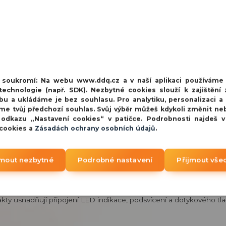
na objednávku
yt zásuvky
541 Kč
447 Kč
bez 
avený LED prstencem,
na objednávku
e kryt zásuvky
541 Kč
447 Kč
bez 
avený LED prstencem,
í soukromí:
Na webu www.ddq.cz a v naší aplikaci používáme
echnologie (např. SDK). Nezbytné cookies slouží k zajištění 
bu a ukládáme je bez souhlasu. Pro analytiku, personalizaci a
me tvůj předchozí souhlas. Svůj výběr můžeš kdykoli změnit ne
 odkazu „Nastavení cookies“ v patičce. Podrobnosti najdeš 
 cookies a
Zásadách ochrany osobních údajů
.
jmout nezbytné
Podrobné nastavení
Přijmout vše
ý LED prstencem, který barevně indikuje stav a aktuální úroveň zat
 při správné instalaci zásuvky podle označení „UP“. Panel může být 
ntakty usnadňují připojení LED indikace, podsvícení a dotykového tla