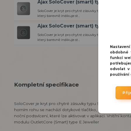
Ajax SoloCover (smart) type E Grey kr
SoloCover je kryt pro chytré zásuvky typu Smart E, vyb
který barevně indikuje st...
Ajax SoloCover (smart) type E Graphit
SoloCover je kryt pro chytré zásuvky typu Smart E, vyb
který barevně indikuje st...
Nastaven
obdobné t
funkcí we
potřebuje
odvolat v
používání
Kompletní specifikace
Při
SoloCover je kryt pro chytré zásuvky typu Smart E, vybaven
horním rohu se nachází dotykové tlačítko, které je aktivní
noční podsvícení, které lze aktivovat v aplikaci. Vnitřní ko
modulu OutletCore (Smart) type E Jeweller