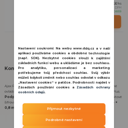
1 786 Kč
/
ks
1 476 Kč
bez DPH
na cestě
Přidat do košíku
Nastavení soukromí:
Na webu www.ddq.cz a v naší
aplikaci používáme cookies a obdobné technologie
(např. SDK). Nezbytné cookies slouží k zajištění
základních funkcí webu a ukládáme je bez souhlasu.
Kompletní specifikace
Pro analytiku, personalizaci a marketing
potřebujeme tvůj předchozí souhlas. Svůj výběr
můžeš kdykoli změnit nebo souhlas odvolat v odkazu
„Nastavení cookies“ v patičce. Podrobnosti najdeš v
Ajax Pass Black je moderní RFID karta určená pro snadné a bezpečné
Zásadách používání cookies a
Zásadách ochrany
ovládání zabezpečovacího systému Ajax pomocí klávesnice KeyPad Plus.
osobních údajů
.
Podporuje šifrovací technologii DESFire®
, která využívá 128bitové
šifrování a chráněný přenos dat.
Rozměry Ajax Pass jsou 86 × 54 ×
0,8 mm
.
Provozní teplota se pohybuje mezi -10 °C a +40 °C
Přijmout nezbytné
Podrobné nastavení