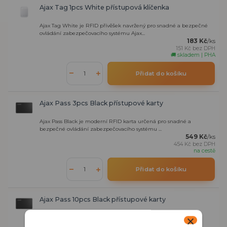
Ajax Tag 1pcs White přístupová klíčenka
Ajax Tag White je RFID přívěšek navržený pro snadné a bezpečné
ovládání zabezpečovacího systému Ajax...
183 Kč
/
ks
151 Kč
bez DPH
🚚 skladem | PHA
Přidat do košíku
Ajax Pass 3pcs Black přístupové karty
Ajax Pass Black je moderní RFID karta určená pro snadné a
bezpečné ovládání zabezpečovacího systému ...
549 Kč
/
ks
454 Kč
bez DPH
na cestě
Přidat do košíku
Ajax Pass 10pcs Black přístupové karty
Ajax Pass Black je moderní RFID karta určená pro snadné a
bezpečné ovládání zabezpečovacího systému ...