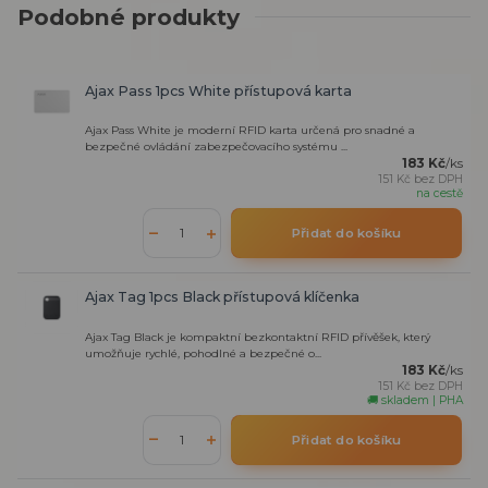
Podobné produkty
Ajax Pass 1pcs White přístupová karta
Ajax Pass White je moderní RFID karta určená pro snadné a
bezpečné ovládání zabezpečovacího systému ...
183 Kč
/
ks
151 Kč
bez DPH
na cestě
Přidat do košíku
Ajax Tag 1pcs Black přístupová klíčenka
Ajax Tag Black je kompaktní bezkontaktní RFID přívěšek, který
umožňuje rychlé, pohodlné a bezpečné o...
183 Kč
/
ks
151 Kč
bez DPH
🚚 skladem | PHA
Přidat do košíku