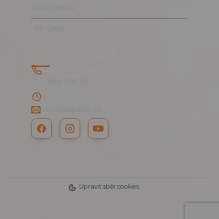
REOLINK AI
TP-LINK
RYCHLÉ KONTAKTY
Bezplatná linka
800 100 116
PO - PÁ 8:00 - 15:30 hod.
obchod@ddq.cz
Upravit sběr cookies.
2025 DDQ CZ s.r.o. © | www.RTMP.cz