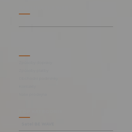
PARTNERSKÉ WEBY
VŠE O NÁKUPU
Způsoby dopravy
Způsoby platby
Obchodní podmínky
Kontakty
Naše prodejna
TOP KATEGORIE
Satel BE WAVE