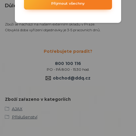
Přijmout všechny
Důležité informace:
Zboží se nachází na našem externím skladu v Praze.
Obvyklá doba vyřízení objednávky je 3-5 pracovních dnů.
Potřebujete poradit?
800 100 116
PO - PÁ 8:00 - 15:30 hod.
obchod@ddq.cz
Zboží zařazeno v kategoriích
AJAX
Příslušenství