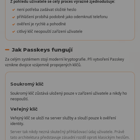
Z pohledu uživatele se celý proces výrazně zjednodušuje:
není potřeba zadávat složité heslo
přihlášení probíhá podobně jako odemknutí telefonu
ověření je rychlé a pohodlné
citlivý klíč neopouští zařízení uživatele
Jak Passkeys fungují
Za celým systémem stojí moderní kryptografie. Při vytvoření Passkey
vznikne dvojice vzájemně propojených klíčů.
Soukromý klíč
Soukromý klíč zůstává uložený pouze v zařízení uživatele a nikdy ho
neopouští.
Veřejný klíč
Veřejný klíč se uloží na server služby a slouží pouze k ověření
identity.
Server tak nikdy nezná skutečný přihlašovací údaj uživatele. Právě
tato architektura představuje zásadní rozdíl oproti klasickým heslům.