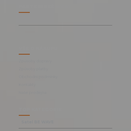
PARTNERSKÉ WEBY
VŠE O NÁKUPU
Způsoby dopravy
Způsoby platby
Obchodní podmínky
Kontakty
Naše prodejna
TOP KATEGORIE
Satel BE WAVE