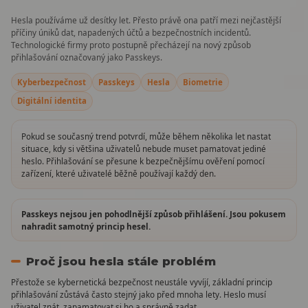
Hesla používáme už desítky let. Přesto právě ona patří mezi nejčastější
příčiny úniků dat, napadených účtů a bezpečnostních incidentů.
Technologické firmy proto postupně přecházejí na nový způsob
přihlašování označovaný jako Passkeys.
Kyberbezpečnost
Passkeys
Hesla
Biometrie
Digitální identita
Pokud se současný trend potvrdí, může během několika let nastat
situace, kdy si většina uživatelů nebude muset pamatovat jediné
heslo. Přihlašování se přesune k bezpečnějšímu ověření pomocí
zařízení, které uživatelé běžně používají každý den.
Passkeys nejsou jen pohodlnější způsob přihlášení. Jsou pokusem
nahradit samotný princip hesel.
Proč jsou hesla stále problém
Přestože se kybernetická bezpečnost neustále vyvíjí, základní princip
přihlašování zůstává často stejný jako před mnoha lety. Heslo musí
uživatel znát, zapamatovat si ho a správně zadat.