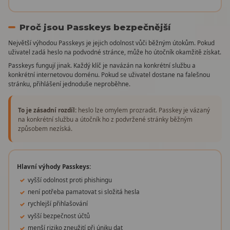
Proč jsou Passkeys bezpečnější
Největší výhodou Passkeys je jejich odolnost vůči běžným útokům. Pokud
uživatel zadá heslo na podvodné stránce, může ho útočník okamžitě získat.
Passkeys fungují jinak. Každý klíč je navázán na konkrétní službu a
konkrétní internetovou doménu. Pokud se uživatel dostane na falešnou
stránku, přihlášení jednoduše neproběhne.
To je zásadní rozdíl:
heslo lze omylem prozradit. Passkey je vázaný
na konkrétní službu a útočník ho z podvržené stránky běžným
způsobem nezíská.
Hlavní výhody Passkeys:
vyšší odolnost proti phishingu
není potřeba pamatovat si složitá hesla
rychlejší přihlašování
vyšší bezpečnost účtů
menší riziko zneužití při úniku dat