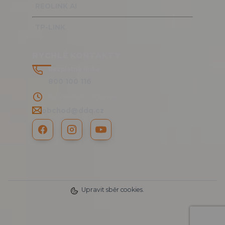
REOLINK AI
TP-LINK
RYCHLÉ KONTAKTY
Bezplatná linka
800 100 116
PO - PÁ 8:00 - 15:30 hod.
obchod@ddq.cz
Upravit sběr cookies.
2025 DDQ CZ s.r.o. © | www.RTMP.cz