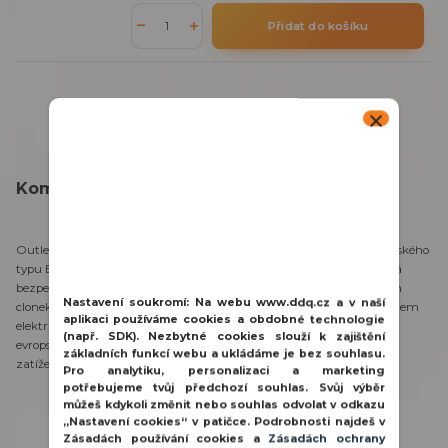
Přidat do košíku
Kompletní specifikace
OutletCore (basic) [typ?E] je standardní podomítková zásuvka evropského
typu E, určená pro instalaci do běžné instalační krabice. Zásuvka má
bezpečnostní vlastnosti včetně uzemněné konstrukce a ochranných
Nastavení soukromí:
Na webu www.ddq.cz a v naší
clonek, které zabraňují vniknutí cizích předmětů a chrání před úrazem
aplikaci používáme cookies a obdobné technologie
elektrickým proudem nebo náhodným dotykem. Je kompatibilní s
(např. SDK). Nezbytné cookies slouží k zajištění
evropským napětím (250 V~, 50/60 Hz), s maximálním proudovým
základních funkcí webu a ukládáme je bez souhlasu.
zatížením do 16 A (3,6 kW) a její stupeň krytí je IP20.
Pro analytiku, personalizaci a marketing
potřebujeme tvůj předchozí souhlas. Svůj výběr
můžeš kdykoli změnit nebo souhlas odvolat v odkazu
„Nastavení cookies“ v patičce. Podrobnosti najdeš v
Potřebujete poradit?
Zásadách používání cookies a
Zásadách ochrany