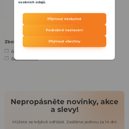
osobních údajů
.
800 100 116
PO - PÁ 8:00 - 15:30 hod.
Přijmout nezbytné
obchod@ddq.cz
Podrobné nastavení
Zboží zařazeno v kategoriích
Přijmout všechny
AJAX
Automatizace
Nepropásněte novinky, akce
a slevy!
Můžete se kdykoli odhlásit. Zasíláme jednou za 14 dní.