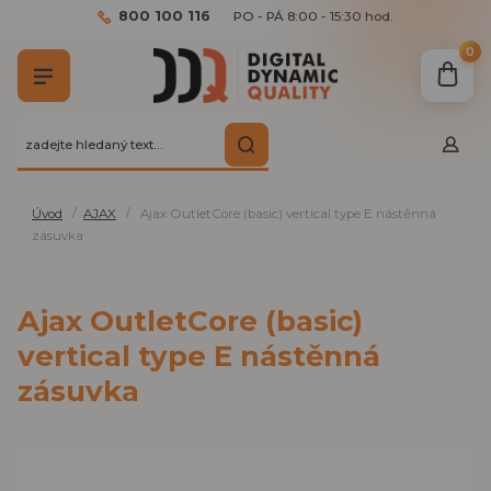
800 100 116
PO - PÁ 8:00 - 15:30 hod.
0
Úvod
AJAX
Ajax OutletCore (basic) vertical type E nástěnná
zásuvka
Ajax OutletCore (basic)
vertical type E nástěnná
zásuvka