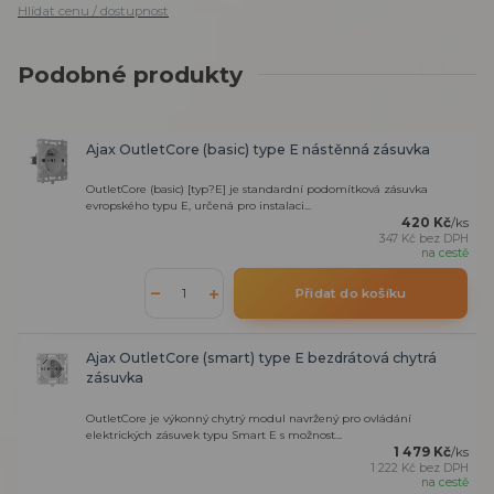
Hlídat cenu / dostupnost
Podobné produkty
Ajax OutletCore (basic) type E nástěnná zásuvka
OutletCore (basic) [typ?E] je standardní podomítková zásuvka
evropského typu E, určená pro instalaci...
420 Kč
/
ks
347 Kč
bez DPH
na cestě
Přidat do košíku
Ajax OutletCore (smart) type E bezdrátová chytrá
zásuvka
OutletCore je výkonný chytrý modul navržený pro ovládání
elektrických zásuvek typu Smart E s možnost...
1 479 Kč
/
ks
1 222 Kč
bez DPH
na cestě