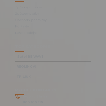
Způsoby dopravy
Způsoby platby
Obchodní podmínky
Kontakty
Naše prodejna
TOP KATEGORIE
Satel BE WAVE
REOLINK AI
TP-LINK
RYCHLÉ KONTAKTY
Bezplatná linka
800 100 116