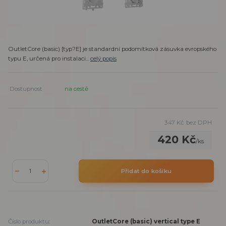
OutletCore (basic) [typ?E] je standardní podomítková zásuvka evropského
typu E, určená pro instalaci...
celý popis
Dostupnost
na cestě
347 Kč
bez DPH
420 Kč
/
ks
Přidat do košíku
Číslo produktu:
OutletCore (basic) vertical type E