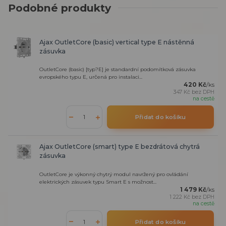
Podobné produkty
Ajax OutletCore (basic) vertical type E nástěnná
zásuvka
OutletCore (basic) [typ?E] je standardní podomítková zásuvka
evropského typu E, určená pro instalaci...
420 Kč
/
ks
347 Kč
bez DPH
na cestě
Přidat do košíku
Ajax OutletCore (smart) type E bezdrátová chytrá
zásuvka
OutletCore je výkonný chytrý modul navržený pro ovládání
elektrických zásuvek typu Smart E s možnost...
1 479 Kč
/
ks
1 222 Kč
bez DPH
na cestě
Přidat do košíku