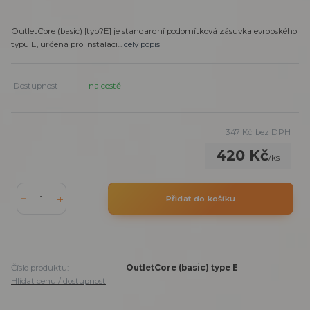
OutletCore (basic) [typ?E] je standardní podomítková zásuvka evropského
typu E, určená pro instalaci...
celý popis
Dostupnost
na cestě
347 Kč
bez DPH
420 Kč
/
ks
Přidat do košíku
Číslo produktu:
OutletCore (basic) type E
Hlídat cenu / dostupnost