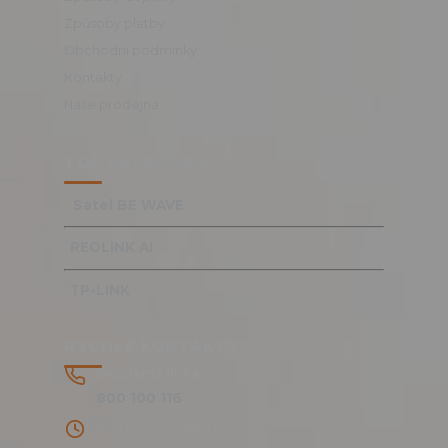
Způsoby platby
Obchodní podmínky
Kontakty
Naše prodejna
TOP KATEGORIE
Satel BE WAVE
REOLINK AI
TP-LINK
RYCHLÉ KONTAKTY
Bezplatná linka
800 100 116
PO - PÁ 8:00 - 15:30 hod.