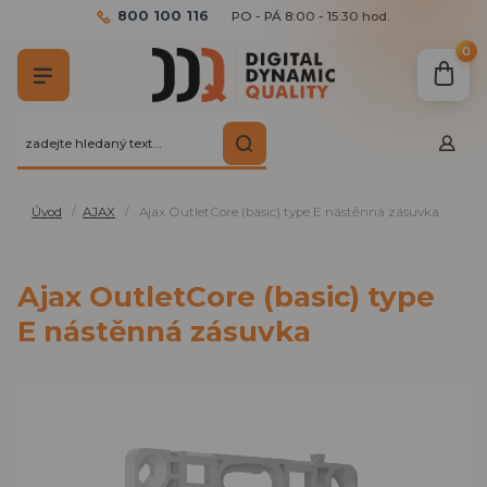
800 100 116
PO - PÁ 8:00 - 15:30 hod.
0
Úvod
AJAX
Ajax OutletCore (basic) type E nástěnná zásuvka
Ajax OutletCore (basic) type
E nástěnná zásuvka