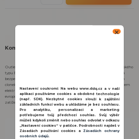
Kompletní specifikace
OutletCore (basic) [typ?E] je standardní podomítková zásuvka evropského
typu E, určená pro instalaci do běžné instalační krabice. Zásuvka má
bezpečnostní vlastnosti včetně uzemněné konstrukce a ochranných
clonek, které zabraňují vniknutí cizích předmětů a chrání před úrazem
Nastavení soukromí:
Na webu www.ddq.cz a v naší
elektrickým proudem nebo náhodným dotykem. Je kompatibilní s
aplikaci používáme cookies a obdobné technologie
evropským napětím (250 V~, 50/60 Hz), s maximálním proudovým
(např. SDK). Nezbytné cookies slouží k zajištění
zatížením do 16 A (3,6 kW) a její stupeň krytí je IP20.
základních funkcí webu a ukládáme je bez souhlasu.
Pro analytiku, personalizaci a marketing
potřebujeme tvůj předchozí souhlas. Svůj výběr
můžeš kdykoli změnit nebo souhlas odvolat v odkazu
Potřebujete poradit?
„Nastavení cookies“ v patičce. Podrobnosti najdeš v
Zásadách používání cookies a
Zásadách ochrany
800 100 116
osobních údajů
.