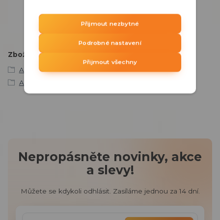
PO - PÁ 8:00 - 15:30 hod.
obchod@ddq.cz
Přijmout nezbytné
Podrobné nastavení
Zboží zařazeno v kategoriích
Přijmout všechny
AJAX
Automatizace
Nepropásněte novinky, akce
a slevy!
Můžete se kdykoli odhlásit. Zasíláme jednou za 14 dní.