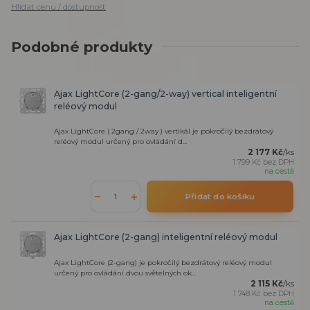
Hlídat cenu / dostupnost
Podobné produkty
Ajax LightCore (2-gang/2-way) vertical inteligentní
reléový modul
Ajax LightCore ( 2gang / 2way ) vertikál je pokročilý bezdrátový
reléový modul určený pro ovládání d...
2 177 Kč
/
ks
1 799 Kč
bez DPH
na cestě
Přidat do košíku
Ajax LightCore (2-gang) inteligentní reléový modul
Ajax LightCore (2-gang) je pokročilý bezdrátový reléový modul
určený pro ovládání dvou světelných ok...
2 115 Kč
/
ks
1 748 Kč
bez DPH
na cestě