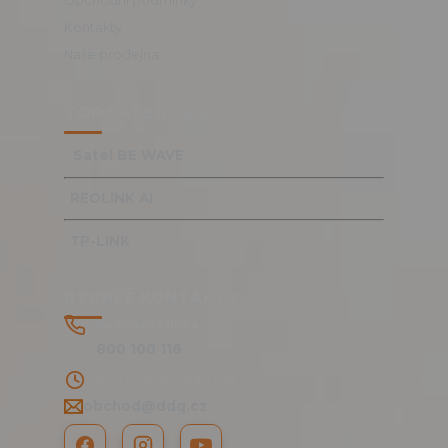
Obchodní podmínky
Kontakty
Naše prodejna
TOP KATEGORIE
Satel BE WAVE
REOLINK AI
TP-LINK
RYCHLÉ KONTAKTY
Bezplatná linka
800 100 116
PO - PÁ 8:00 - 15:30 hod.
obchod@ddq.cz