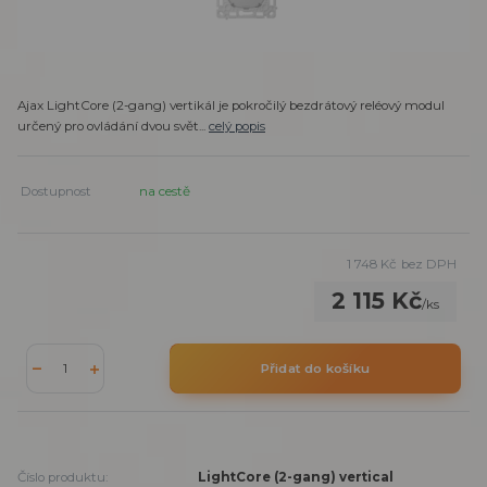
Ajax LightCore (2-gang) vertikál je pokročilý bezdrátový reléový modul
určený pro ovládání dvou svět...
celý popis
Dostupnost
na cestě
1 748 Kč
bez DPH
2 115 Kč
/
ks
Přidat do košíku
Číslo produktu:
LightCore (2-gang) vertical