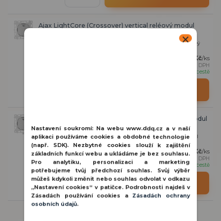
Ajax LightCore (Crossover) vertical reléový modul
Ajax LightCore (Crossover) vertikál je pokročilý bezdrátový reléový
modul určený pro ovládání osvětl...
2 211 Kč
/
ks
1 827 Kč
bez DPH
na cestě
Přidat do košíku
Ajax LightCore (Crossover) inteligentní reléový modul
Nastavení soukromí:
Na webu www.ddq.cz a v naší
Ajax LightCore (Crossover) je pokročilý bezdrátový reléový modul
aplikaci používáme cookies a obdobné technologie
určený pro ovládání osvětlení z víc...
(např. SDK). Nezbytné cookies slouží k zajištění
2 211 Kč
/
ks
základních funkcí webu a ukládáme je bez souhlasu.
1 827 Kč
bez DPH
Pro analytiku, personalizaci a marketing
na cestě
potřebujeme tvůj předchozí souhlas. Svůj výběr
můžeš kdykoli změnit nebo souhlas odvolat v odkazu
Přidat do košíku
„Nastavení cookies“ v patičce. Podrobnosti najdeš v
Zásadách používání cookies a
Zásadách ochrany
osobních údajů
.