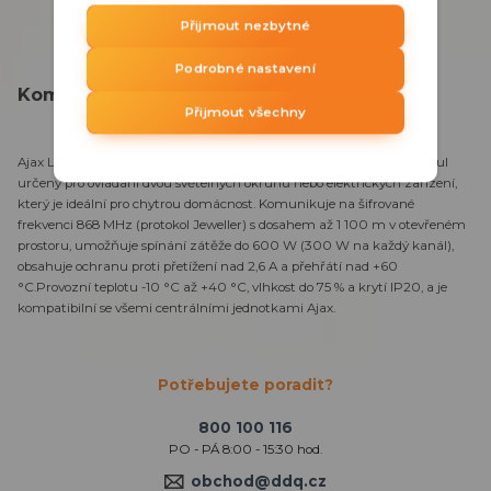
Přijmout nezbytné
Podrobné nastavení
Kompletní specifikace
Přijmout všechny
Ajax LightCore (2-gang) vertikál je pokročilý bezdrátový reléový modul
určený pro ovládání dvou světelných okruhů nebo elektrických zařízení,
který je ideální pro chytrou domácnost. Komunikuje na šifrované
frekvenci 868 MHz (protokol Jeweller) s dosahem až 1 100 m v otevřeném
prostoru, umožňuje spínání zátěže do 600 W (300 W na každý kanál),
obsahuje ochranu proti přetížení nad 2,6 A a přehřátí nad +60
°C.Provozní teplotu -10 °C až +40 °C, vlhkost do 75 % a krytí IP20, a je
kompatibilní se všemi centrálními jednotkami Ajax.
Potřebujete poradit?
800 100 116
PO - PÁ 8:00 - 15:30 hod.
obchod@ddq.cz