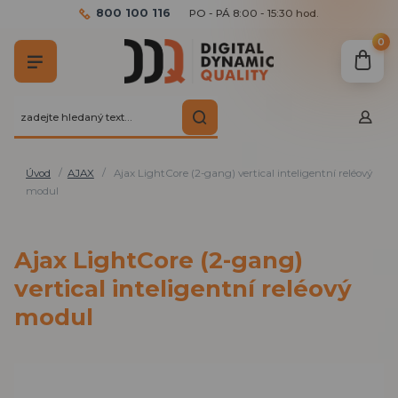
800 100 116
PO - PÁ 8:00 - 15:30 hod.
0
Úvod
AJAX
Ajax LightCore (2-gang) vertical inteligentní reléový
modul
Ajax LightCore (2-gang)
vertical inteligentní reléový
modul