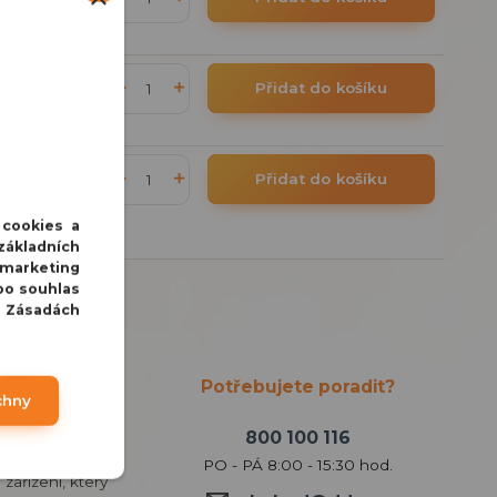
DPH
/
ks
Přidat do košíku
DPH
/
ks
Přidat do košíku
DPH
 cookies a
základních
 marketing
bo souhlas
v Zásadách
Potřebujete poradit?
chny
800 100 116
PO - PÁ 8:00 - 15:30 hod.
zařízení, který