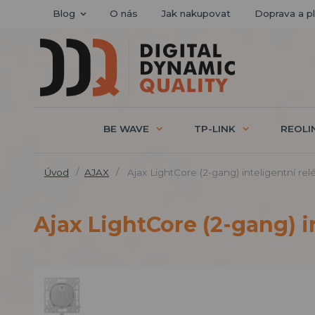
Blog
O nás
Jak nakupovat
Doprava a p
BE WAVE
TP-LINK
REOLI
Úvod
AJAX
Ajax LightCore (2-gang) inteligentní re
Ajax LightCore (2-gang) i