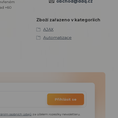
obchod@ddq.cz
tevřeném
nad +60
Zboží zařazeno v kategoriích
AJAX
Automatizace
Přihlásit se
váním osobních údajů
za účelem rozesílky newsletteru.