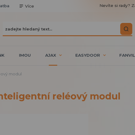
Nevíte si rady? Z
latba
Více
NK
IMOU
AJAX
EASYDOOR
FANVIL
léový modul
nteligentní reléový modul