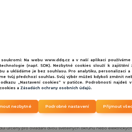
1 827 Kč
bez 
vý modul určený pro
na cestě
eléový modul
1 965 Kč
1 624 Kč
bez 
odul určený pro ovládání
na cestě
entní reléový
1 965 Kč
1 624 Kč
bez 
eléový modul určený pro
í soukromí:
Na webu www.ddq.cz a v naší aplikaci používáme
echnologie (např. SDK). Nezbytné cookies slouží k zajištění 
bu a ukládáme je bez souhlasu. Pro analytiku, personalizaci a
me tvůj předchozí souhlas. Svůj výběr můžeš kdykoli změnit ne
 odkazu „Nastavení cookies“ v patičce. Podrobnosti najdeš 
 cookies a
Zásadách ochrany osobních údajů
.
jmout nezbytné
Podrobné nastavení
Přijmout vše
dul určený pro ovládání dvou světelných okruhů nebo elektrických 