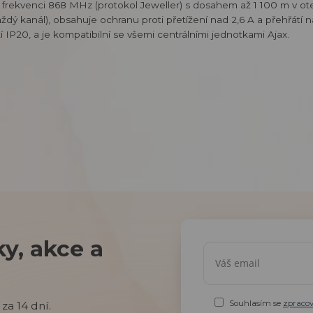
é frekvenci 868 MHz (protokol Jeweller) s dosahem až 1 100 m v o
ý kanál), obsahuje ochranu proti přetížení nad 2,6 A a přehřátí 
í IP20, a je kompatibilní se všemi centrálními jednotkami Ajax.
y, akce a
Souhlasím se
zpraco
za 14 dní.