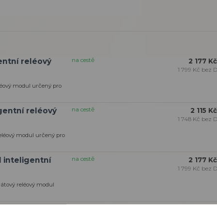
na cestě
entní reléový
2 177 Kč
1 799 Kč
bez 
eléový modul určený pro
na cestě
igentní reléový
2 115 Kč
1 748 Kč
bez 
reléový modul určený pro
na cestě
 inteligentní
2 177 Kč
1 799 Kč
bez 
drátový reléový modul
na cestě
ní reléový modul
2 211 Kč