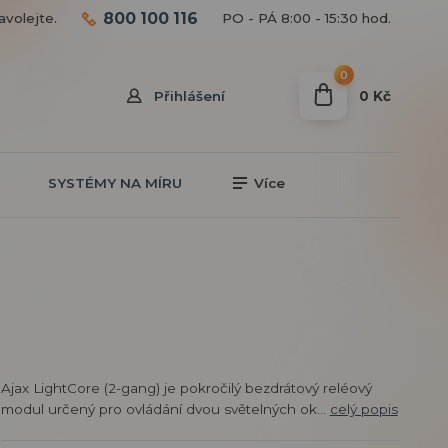
800 100 116
avolejte.
PO - PÁ 8:00 - 15:30 hod.
0
0 Kč
Přihlášení
SYSTÉMY NA MÍRU
Více
Ajax LightCore (2-gang) je pokročilý bezdrátový reléový
modul určený pro ovládání dvou světelných ok...
celý popis