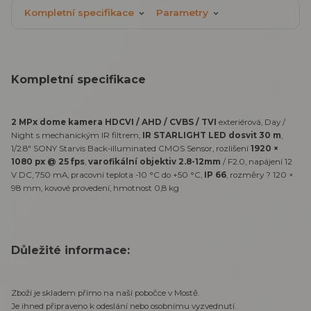
Kompletní specifikace
Parametry
Kompletní specifikace
2 MPx dome kamera HDCVI / AHD / CVBS / TVI
exteriérová, Day /
Night s mechanickým IR filtrem,
IR STARLIGHT LED dosvit 30 m
,
1/2.8" SONY Starvis Back-illuminated CMOS Sensor, rozlišení
1920 ×
1080 px @ 25 fps
,
varofikální objektiv 2.8-12mm
/ F2.0, napájení 12
V DC, 750 mA, pracovní teplota -10 °C do +50 °C,
IP 66
, rozměry ? 120 ×
98 mm, kovové provedení, hmotnost 0,8 kg
Důležité informace:
Zboží je skladem přímo na naší pobočce v Mostě.
Je ihned připraveno k odeslání nebo osobnímu vyzvednutí.