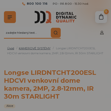
800 100 116
PO - PÁ 8:00 - 15:30 hod.
0
Úvod
KAMEROVÉ SYSTÉMY
Longse LIRDNTCHT200ESL
HDCVI venkovní dome kamera, 2MP, 2.8-12mm, IR 30m STARLIGHT
Longse LIRDNTCHT200ESL
HDCVI venkovní dome
kamera, 2MP, 2.8-12mm, IR
30m STARLIGHT
Akce