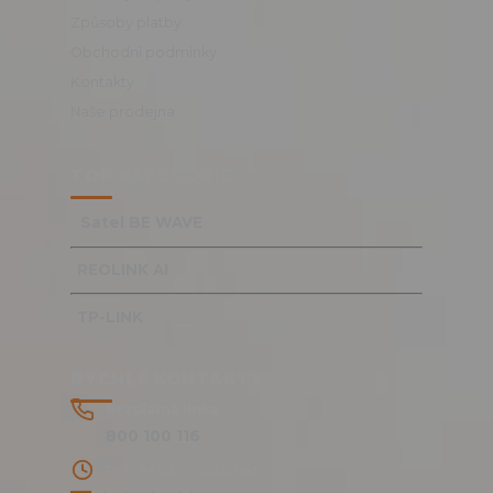
Způsoby platby
Obchodní podmínky
Kontakty
Naše prodejna
TOP KATEGORIE
Satel BE WAVE
REOLINK AI
TP-LINK
RYCHLÉ KONTAKTY
Bezplatná linka
800 100 116
PO - PÁ 8:00 - 15:30 hod.