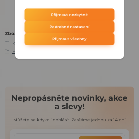
PO - PÁ 8:00 - 15:30 hod.
obchod@ddq.cz
Přijmout nezbytné
Podrobné nastavení
Zboží zařazeno v kategoriích
Přijmout všechny
KAMEROVÉ SYSTÉMY
HDCVI technologie
Nepropásněte novinky, akce
a slevy!
Můžete se kdykoli odhlásit. Zasíláme jednou za 14 dní.