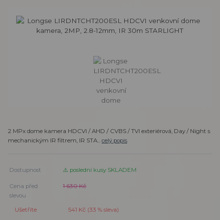
2 MPx dome kamera HDCVI / AHD / CVBS / TVI exteriérová, Day / Night s
mechanickým IR filtrem, IR STA...
celý popis
Dostupnost
⚠️ poslední kusy SKLADEM
Cena před
1 630 Kč
slevou
Ušetříte
541 Kč (
33
% sleva)