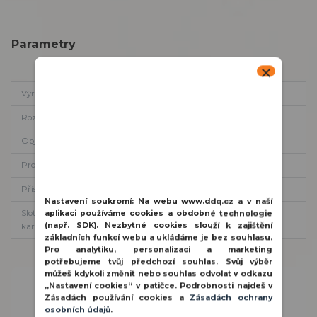
Parametry
Výrobce
Longse
Rozlišení
2MPix
Objektiv
2,8-12mm
Prostředí
Venkovní
Přísvit
30m
Nastavení soukromí:
Na webu www.ddq.cz a v naší
Slot pro SD
NE
aplikaci používáme cookies a obdobné technologie
(např. SDK). Nezbytné cookies slouží k zajištění
kartu
základních funkcí webu a ukládáme je bez souhlasu.
Pro analytiku, personalizaci a marketing
potřebujeme tvůj předchozí souhlas. Svůj výběr
můžeš kdykoli změnit nebo souhlas odvolat v odkazu
Potřebujete poradit?
„Nastavení cookies“ v patičce. Podrobnosti najdeš v
Zásadách používání cookies a
Zásadách ochrany
800 100 116
osobních údajů
.