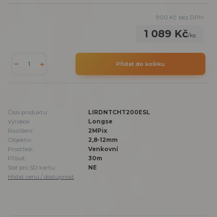
900 Kč
bez DPH
1 089 Kč
/
ks
Přidat do košíku
Číslo produktu:
LIRDNTCHT200ESL
Výrobce:
Longse
Rozlišení:
2MPix
Objektiv:
2,8-12mm
Prostředí:
Venkovní
Přísvit:
30m
Slot pro SD kartu:
NE
Hlídat cenu / dostupnost