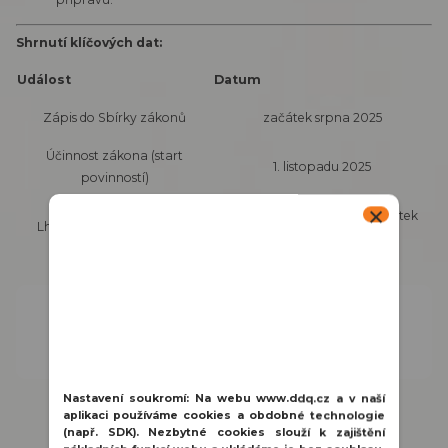
Shrnutí klíčových dat:
Událost
Datum
Zápis do Sbírky zákonů
začátek srpna 2025
Účinnost zákona (start
1. listopadu 2025
povinností)
60 dnů po účinnosti (tj. začátek
Lhůta pro prvotní hlášení
2026)
Líbil se článek? Sdílejte ho s přáteli
Facebook
Twitter
Nastavení soukromí:
Na webu www.ddq.cz a v naší
aplikaci používáme cookies a obdobné technologie
(např. SDK). Nezbytné cookies slouží k zajištění