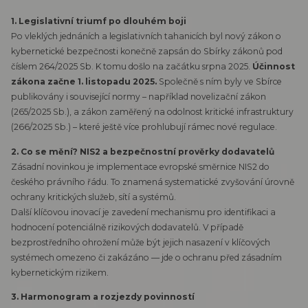
1. Legislativní triumf po dlouhém boji
Po vleklých jednáních a legislativních tahanicích byl nový zákon o
kybernetické bezpečnosti konečně zapsán do Sbírky zákonů pod
číslem 264/2025 Sb. K tomu došlo na začátku srpna 2025.
Účinnost
zákona začne 1. listopadu 2025.
Společně s ním byly ve Sbírce
publikovány i související normy – například novelizační zákon
(265/2025 Sb.), a zákon zaměřený na odolnost kritické infrastruktury
(266/2025 Sb.) ­– které ještě více prohlubují rámec nové regulace.
2. Co se mění? NIS2 a bezpečnostní prověrky dodavatelů
Zásadní novinkou je implementace evropské směrnice NIS2 do
českého právního řádu. To znamená systematické zvyšování úrovně
ochrany kritických služeb, sítí a systémů.
Další klíčovou inovací je zavedení mechanismu pro identifikaci a
hodnocení potenciálně rizikových dodavatelů. V případě
bezprostředního ohrožení může být jejich nasazení v klíčových
systémech omezeno či zakázáno — jde o ochranu před zásadním
kybernetickým rizikem.
3. Harmonogram a rozjezdy povinností