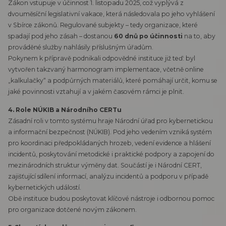
Zákon vstupuje v účinnost 1. listopadu 2025, což vyplývá z
dvouměsíční legislativní vakace, která následovala po jeho vyhlášení
v Sbírce zákonů. Regulované subjekty – tedy organizace, které
spadají pod jeho zásah – dostanou
60 dnů po účinnosti
na to, aby
prováděné služby nahlásily příslušným úřadům.
Pokynem k přípravě podnikali odpovědné instituce již teď: byl
vytvořen takzvaný harmonogram implementace, včetně online
„kalkulačky“ a podpůrných materiálů, které pomáhají určit, komu se
jaké povinnosti vztahují a v jakém časovém rámci je plnit.
4. Role NÚKIB a Národního CERTu
Zásadní roli v tomto systému hraje Národní úřad pro kybernetickou
a informační bezpečnost (NÚKIB). Pod jeho vedením vzniká systém
pro koordinaci předpokládaných hrozeb, vedení evidence a hlášení
incidentů, poskytování metodické i praktické podpory a zapojení do
mezinárodních struktur výměny dat. Součástí je i Národní CERT,
zajišťující sdílení informací, analýzu incidentů a podporu v případě
kybernetických událostí.
Obě instituce budou poskytovat klíčové nástroje i odbornou pomoc
pro organizace dotčené novým zákonem.