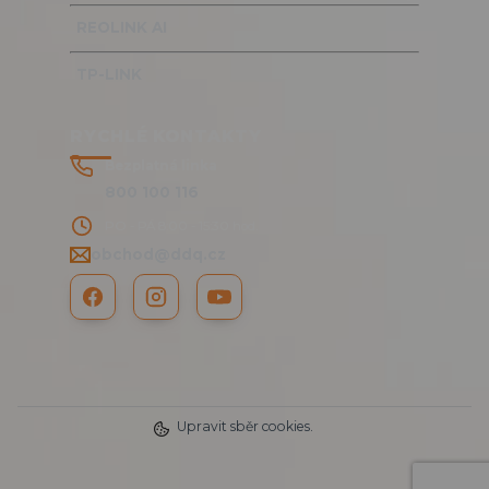
REOLINK AI
TP-LINK
RYCHLÉ KONTAKTY
Bezplatná linka
800 100 116
PO - PÁ 8:00 - 15:30 hod.
obchod@ddq.cz
Upravit sběr cookies.
2025 DDQ CZ s.r.o. © | www.RTMP.cz