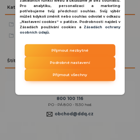
základních funkcí webu a ukládáme je bez souhlasu.
Pro analytiku, personalizaci a marketing
Kategorie blogu
potřebujeme tvůj předchozí souhlas. Svůj výběr
můžeš kdykoli změnit nebo souhlas odvolat v odkazu
„Nastavení cookies“ v patičce. Podrobnosti najdeš v
Technologické novinky
Zásadách používání cookies a
Zásadách ochrany
osobních údajů
.
Nařízení a změny
Přijmout nezbytné
Štítky blogu
Podrobné nastavení
Přijmout všechny
Potřebujete poradit?
800 100 116
PO - PÁ 8:00 - 15:30 hod.
obchod@ddq.cz