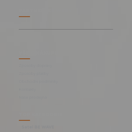
PARTNERSKÉ WEBY
VŠE O NÁKUPU
Způsoby dopravy
Způsoby platby
Obchodní podmínky
Kontakty
Naše prodejna
TOP KATEGORIE
Satel BE WAVE