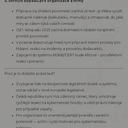
5. Shrnutí dopadů pro organizace a firmy
Příprava na zhášení povinností začíná už teď – je třeba využít
dostupné nástroje (kalkulačku, manuály) a zmapovat, do jaké
míry se zákon týká vašich činností.
Od 1. listopadu 2025 začíná dvěměsíční období na splnění
prvních povinností.
V praxi se doporučuje hned nyní připravit interní procesy pro
hlášení, reakci na incidenty a prověrku dodavatelů.
Zapojení do systému NÚKIB/CERT bude klíčové – pro efektivní
reakci i prevenci.
Proč je to důležité právě teď?
Zvyšuje se tlak na bezpečnost digitálních služeb a systémů,
což se odráží v nové evropské legislativě.
Česká republika nyní má zákonný rámec, který umožňuje
rychlejší reakci na kybernetické hrozby a větší právní nástroje
pro případné zásahy.
Pro organizace to znamená jasnější pravidla i sankční
potenciál — a tím i vyšší motivaci pro systematickou
přípravu.