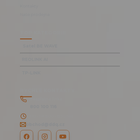
Kontakty
Naše prodejna
TOP KATEGORIE
Satel BE WAVE
REOLINK AI
TP-LINK
RYCHLÉ KONTAKTY
Bezplatná linka
800 100 116
PO - PÁ 8:00 - 15:30 hod.
obchod@ddq.cz