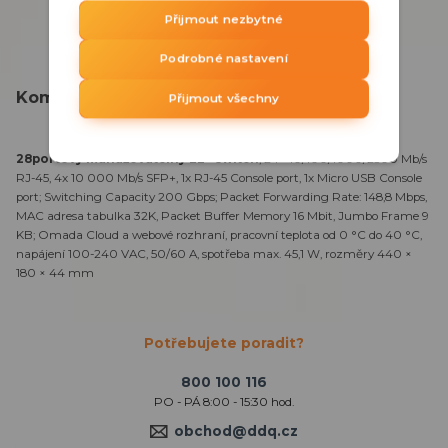
Přijmout nezbytné
Podrobné nastavení
Kompletní specifikace
Přijmout všechny
28portový manažovatelný L2+ switch
, 24× 10/100/1000/2500 Mb/s
RJ-45, 4x 10 000 Mb/s SFP+, 1x RJ-45 Console port, 1x Micro USB Console
port; Switching Capacity 200 Gbps; Packet Forwarding Rate: 148,8 Mbps,
MAC adresa tabulka 32K, Packet Buffer Memory 16 Mbit, Jumbo Frame 9
KB; Omada Cloud a webové rozhraní, pracovní teplota od 0 °C do 40 °C,
napájení 100-240 VAC, 50/60 A, spotřeba max. 45,1 W, rozměry 440 ×
180 × 44 mm
Potřebujete poradit?
800 100 116
PO - PÁ 8:00 - 15:30 hod.
obchod@ddq.cz