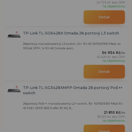
24 725 Kč
bez DPH
na objednávku
Detail
TP-Link TL-SG6428X Omada 28 portový L3 switch
28portový manažovatelný L3 switch, 24× RJ-45 10/100/1000 Mb/s, 4x
10Gb/s SFP+, 1x RJ-45 Console port...
54 934 Kč
/
ks
45 400 Kč
bez DPH
na objednávku
Detail
TP-Link TL-SG3428XMPP Omada 28 portový PoE++
switch
28portový PoE++ manažovatelný L2+ switch, 16× 10/100/1000 Mb/s RJ-
45 PoE+ (IEEE 802.3 af/at 30 W), 8...
21 810 Kč
/
ks
18 025 Kč
bez DPH
na objednávku
Detail