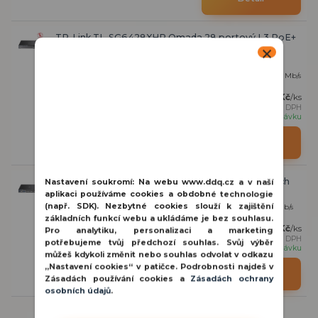
TP-Link TL-SG6428XHP Omada 28 portový L3 PoE+
switch
28portový PoE+ manažovatelný L3 switch, 24× 10/100/1000/10 000 Mb/s
RJ-45 PoE+ (IEEE 802.3 af/at 30 ...
71 390 Kč
/
ks
59 000 Kč
bez DPH
na objednávku
Detail
TP-Link TL-SX6632YF Omada 32 portový L3 switch
Nastavení soukromí:
Na webu www.ddq.cz a v naší
aplikaci používáme cookies a obdobné technologie
(např. SDK). Nezbytné cookies slouží k zajištění
32portový manažovatelný L3 switch, 26× 1/10 Gb/s SFP+, 6x 10/25Gb/s
SFP28, 1x RJ-45 Console port, 1x...
základních funkcí webu a ukládáme je bez souhlasu.
115 434 Kč
/
ks
Pro analytiku, personalizaci a marketing
95 400 Kč
bez DPH
potřebujeme tvůj předchozí souhlas. Svůj výběr
na objednávku
můžeš kdykoli změnit nebo souhlas odvolat v odkazu
„Nastavení cookies“ v patičce. Podrobnosti najdeš v
Detail
Zásadách používání cookies a
Zásadách ochrany
osobních údajů
.