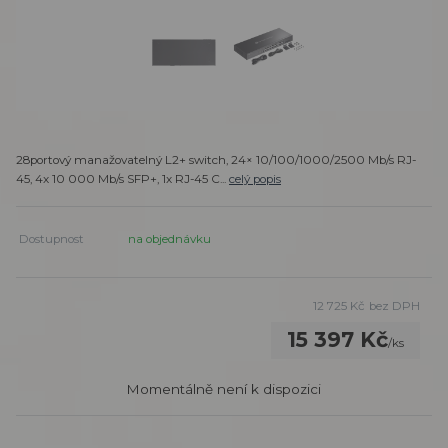
28portový manažovatelný L2+ switch, 24× 10/100/1000/2500 Mb/s RJ-
45, 4x 10 000 Mb/s SFP+, 1x RJ-45 C...
celý popis
Dostupnost
na objednávku
12 725 Kč
bez DPH
15 397 Kč
/
ks
Momentálně není k dispozici