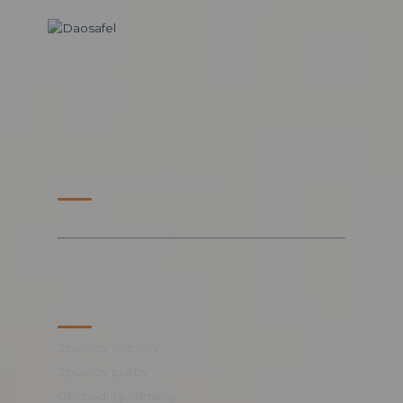
PARTNERSKÉ WEBY
VŠE O NÁKUPU
Způsoby dopravy
Způsoby platby
Obchodní podmínky