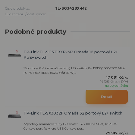
Číslo produktu:
TL-SG3428X-M2
Hlídat cenu / dostupnost
Podobné produkty
TP-Link TL-SG3218XP-M2 Omada 16 portový L2+
PoE+ switch
16portový PoE+ manažovatelný L2+ switch, 8× 10/100/1000/2500 Mb/s
RJ-45 PoE+ (IEEE 802.3 af/at 30 W)...
17 091 Kč
/
ks
14 125 Kč
bez DPH
na objednávku
Detail
TP-Link TL-SX3032F Omada 32 portový L2+ switch
32portový manažovatelný L2+ switch, 32x 10Gb/s SFP+, 1x RJ-45
Console port, 1x Micro-USB Console por...
29 917 Kč
/
ks