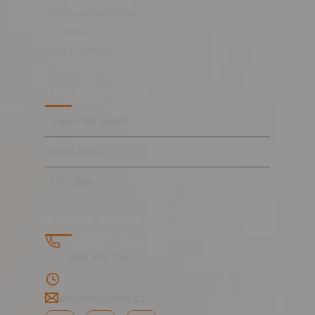
Obchodní podmínky
Kontakty
Naše prodejna
TOP KATEGORIE
Satel BE WAVE
REOLINK AI
TP-LINK
RYCHLÉ KONTAKTY
Bezplatná linka
800 100 116
PO - PÁ 8:00 - 15:30 hod.
obchod@ddq.cz