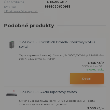
Číslo produktu:
TL-ES210GMP
EAN kód:
8885020620955
Hlídat cenu / dostupnost
Podobné produkty
TP-Link TL-IES210GPP Omada 10portový PoE++
switch
10 portový manažovatelný L2 switch, 2× 10/100/1000 Mb/s RJ-45 PoE++
(802.3af/at/bt 60W), 6× 10/100/1...
6 655 Kč
/
ks
5 500 Kč
bez DPH
na objednávku
Detail
TP-Link TL-SG3210 10portový switch
Switch s 8 gigabitovými porty RJ-45 a 2 gigabitové SFP porty.
Cloudová zpráva. Funkce: ACL, ochrana ...
3 509 Kč
/
ks