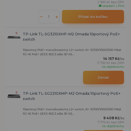
2 900 Kč
bez DPH
🚚 skladem | PHA
Přidat do košíku
TP-Link TL-SG3210XHP-M2 Omada 10portový PoE+
switch
10portový PoE+ manažovatelný L2+ switch, 8× 10/100/1000/2500 Mb/s
RJ-45 PoE+ (IEEE 802.3 af/at 30 W)...
14 157 Kč
/
ks
11 700 Kč
bez DPH
na objednávku
Detail
TP-Link TL-SG2210XMP-M2 Omada 10portový PoE+
switch
10portový PoE+ manažovatelný L2+ switch, 8× 10/100/1000/2500 Mb/s
RJ-45 PoE+ (IEEE 802.3 af/at 30 W)...
9 408 Kč
/
ks
7 775 Kč
bez DPH
na objednávku