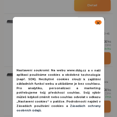
Detail
TP-Link TL-SG2210P Omada 10portový gigabitový
PoE+ switch
10portový PoE+ manažovatelný L2+ switch, 8× 10/100/1000 Mb/s RJ-45
PoE+ (IEEE 802.3 af/at 30 W), 2x ...
3 872 Kč
/
ks
3 200 Kč
bez DPH
na objednávku
Detail
Nastavení soukromí:
Na webu www.ddq.cz a v naší
TP-Link TL-SL1226P 26portový Poe switch
aplikaci používáme cookies a obdobné technologie
(např. SDK). Nezbytné cookies slouží k zajištění
TP-Link switch 24x 10/100 Mb/s, 2x 10/100/1000 Mb/s, 2x SFP, podpora
základních funkcí webu a ukládáme je bez souhlasu.
PoE pro 24 portů, 24x PoE+ (IEE...
Pro analytiku, personalizaci a marketing
8 047 Kč
/
ks
potřebujeme tvůj předchozí souhlas. Svůj výběr
6 650 Kč
bez DPH
🚚 skladem | PHA
můžeš kdykoli změnit nebo souhlas odvolat v odkazu
„Nastavení cookies“ v patičce. Podrobnosti najdeš v
Zásadách používání cookies a
Zásadách ochrany
Přidat do košíku
osobních údajů
.