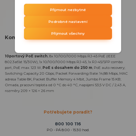
Přijmout nezbytné
Podrobné nastavení
Přijmout všechny
Kompletní specifikace
10portový PoE switch
, 8x 10/100/1000 Mbps RJ-45 PoE (IEEE
802.3af/at 15/30W), 1x 10/100/1000 Mbps RJ-45, 1x RJ-45/SFP combo
port, PoE max. 123 W,
PoE s dosahem do 250 m
, PoE auto recovery;
Switching Capacity 20 Gbps; Packet Forwarding Rate: 14,88 Mbps, MAC
adresa Table 8K, Packet Buffer Memory 4 Mbit, Jumbo Frame 15 KB;
Omada, pracovní teplota od 0 °C do 40 °C, napájení 53,5 V DC / 2,43 A,
rozměry 209 × 126 × 26 mm
Potřebujete poradit?
800 100 116
PO - PÁ 8:00 - 15:30 hod.