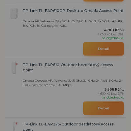
TP-Link TL-EAP610GP-Desktop Omada Access Point
Omada AP, frekvence 2,4 / 5 GHz, 2x 2,4 GHz: 5 dBi, 2x 5 GHz: 4,5 dBi;
1x GPON, 1x FXS port, 4x 1 Gb...
4 901 Kč
/
ks
4 050 Kč
bez DPH
na objednávku
Detail
TP-Link TL-EAP610-Outdoor bezdrátový access
point
Omada Outdoor AP, frekvence 2,4/5 Ghz, 2.4 GHz: 2× 4 dBi 5 GHz: 2×
5 dBi, rychlost přenosu 1201 Mbps...
5 566 Kč
/
ks
4 600 Kč
bez DPH
na objednávku
Detail
TP-Link TL-EAP225-Outdoor bezdrátový access
point