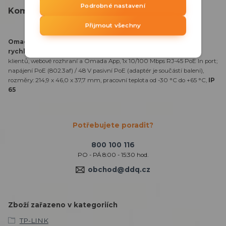
Podrobné nastavení
Kompletní specifikace
Přijmout všechny
Omada Outdoor AP, frekvence 2,4 GHz
, 2x 2,4 GHz: 3 dBi,
rychlost přenosu 300 Mbps
, IEEE 802.11/n/g/b, připojení až 100+
klientů, webové rozhraní a Omada App, 1x 10/100 Mbps RJ-45 PoE In port;
napájení PoE (802.3af) / 48 V pasivní PoE (adaptér je součástí balení),
rozměry: 214,9 x 46,0 x 37,7 mm, pracovní teplota od -30 °C do +65 °C,
IP
65
Potřebujete poradit?
800 100 116
PO - PÁ 8:00 - 15:30 hod.
obchod@ddq.cz
Zboží zařazeno v kategoriích
TP-LINK