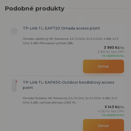
Podobné produkty
TP-Link TL-EAP720 Omada access point
Omada nástěnný AP, frekvence 2,4 / 5 GHz, 2x 2.4 GHz: 4 dBi, 2x 5
GHz: 5 dBi; Přenosová rychlost 288...
3 993 Kč
/
ks
3 300 Kč
bez DPH
na objednávku
Detail
TP-Link TL-EAP650-Outdoor bezdrátový access
point
Omada Outdoor AP, frekvence 2,4 / 5 GHz, 2x 2.4 GHz: 4 dBi, 2x 5
GHz: 5 dBi, rychlost přenosu 2402 M...
5 143 Kč
/
ks
4 250 Kč
bez DPH
na objednávku
Detail