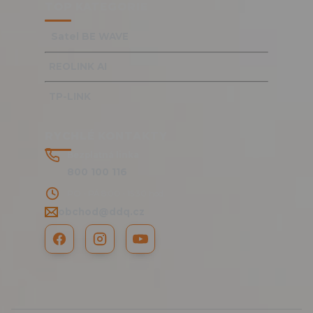
TOP KATEGORIE
Satel BE WAVE
REOLINK AI
TP-LINK
RYCHLÉ KONTAKTY
Bezplatná linka
800 100 116
PO - PÁ 8:00 - 15:30 hod.
obchod@ddq.cz