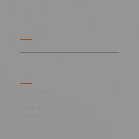
PARTNERSKÉ WEBY
VŠE O NÁKUPU
Způsoby dopravy
Způsoby platby
Obchodní podmínky
Kontakty
Naše prodejna