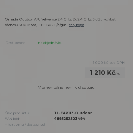
Omada Outdoor AP, frekvence 2,4 GHz, 2x 2,4 GHz: 3 dBi, rychlost
přenosu 300 Mbps, IEEE 802.11/n/g/b...
celý popis
Dostupnost
na objednávku
1 000 Kč
bez DPH
1 210 Kč
/
ks
Momentálně není k dispozici
Číslo produktu:
TL-EAP113-Outdoor
EAN kód:
4895252503494
Hlídat cenu / dostupnost