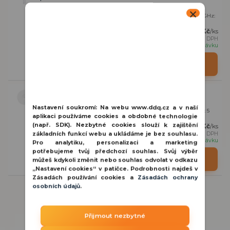
Omada Outdoor AP, frekvence 2,4/5 Ghz, 2x 2.4 GHz: 3 dBi, 2x 5 GHz:
4 dBi, rychlost přenosu 867 Mbps...
2 571 Kč
/
ks
2 125 Kč
bez DPH
na objednávku
Detail
TP-Link TL-EAP770 Omada Wi-Fi 7 Access point
Nastavení soukromí:
Na webu www.ddq.cz a v naší
Omada stropní AP, frekvence 2,4 / 5 / 6 GHz, 2x 2.4 GHz: 4 dBi, 2x 5
aplikaci používáme cookies a obdobné technologie
GHz: 5 dBi, 2x 6 GHz: 5 dBi, 1x...
(např. SDK). Nezbytné cookies slouží k zajištění
6 776 Kč
/
ks
základních funkcí webu a ukládáme je bez souhlasu.
5 600 Kč
bez DPH
na objednávku
Pro analytiku, personalizaci a marketing
potřebujeme tvůj předchozí souhlas. Svůj výběr
Detail
můžeš kdykoli změnit nebo souhlas odvolat v odkazu
„Nastavení cookies“ v patičce. Podrobnosti najdeš v
Zásadách používání cookies a
Zásadách ochrany
osobních údajů
.
Přijmout nezbytné