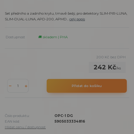
Set předního a zadního krytu, tmavě šedý, pro detektory SLIM-PIR-LUNA,
SLIM-DUAL-LUNA, APD-200, APMD...
celý popis
Dostupnost
🚚 skladem | PHA
200 Kč
bez DPH
242 Kč
/
ks
Přidat do košíku
Číslo produktu:
OPC-1 DG
EAN kód:
5905033334816
Hlídat cenu / dostupnost