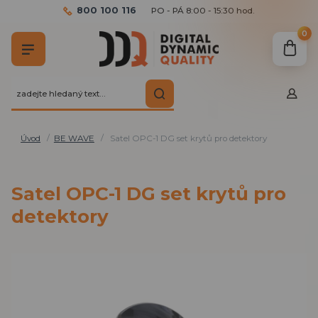
800 100 116
PO - PÁ 8:00 - 15:30 hod.
0
Úvod
BE WAVE
Satel OPC-1 DG set krytů pro detektory
Satel OPC-1 DG set krytů pro
detektory