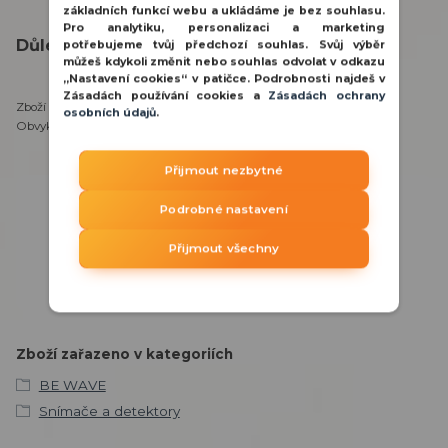
základních funkcí webu a ukládáme je bez souhlasu.
Pro analytiku, personalizaci a marketing
Důležité informace:
potřebujeme tvůj předchozí souhlas. Svůj výběr
můžeš kdykoli změnit nebo souhlas odvolat v odkazu
„Nastavení cookies“ v patičce. Podrobnosti najdeš v
Zásadách používání cookies a
Zásadách ochrany
Zboží se nachází na našem externím skladu v Praze.
osobních údajů
.
Obvyklá doba vyřízení objednávky je 3-5 pracovních dnů.
Přijmout nezbytné
Potřebujete poradit?
Podrobné nastavení
800 100 116
Přijmout všechny
PO - PÁ 8:00 - 15:30 hod.
obchod@ddq.cz
Zboží zařazeno v kategoriích
BE WAVE
Snímače a detektory