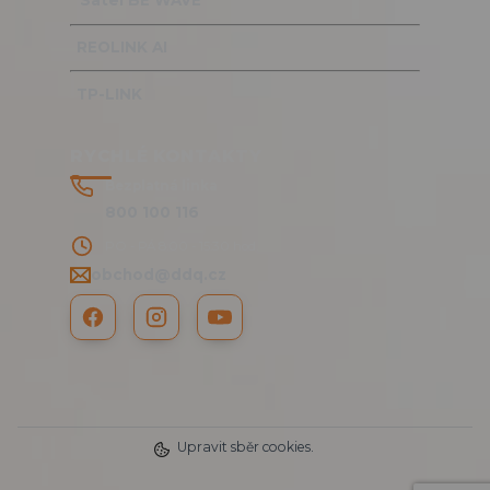
Satel BE WAVE
REOLINK AI
TP-LINK
RYCHLÉ KONTAKTY
Bezplatná linka
800 100 116
PO - PÁ 8:00 - 15:30 hod.
obchod@ddq.cz
Upravit sběr cookies.