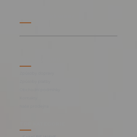
PARTNERSKÉ WEBY
VŠE O NÁKUPU
Způsoby dopravy
Způsoby platby
Obchodní podmínky
Kontakty
Naše prodejna
TOP KATEGORIE