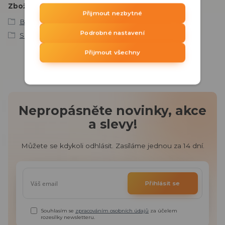
Zboží zařazeno v kategoriích
Přijmout nezbytné
BE WAVE
Podrobné nastavení
Snímače a detektory
Přijmout všechny
Nepropásněte novinky, akce
a slevy!
Můžete se kdykoli odhlásit. Zasíláme jednou za 14 dní.
Přihlásit se
Souhlasím se
zpracováním osobních údajů
za účelem
rozesílky newsletteru.