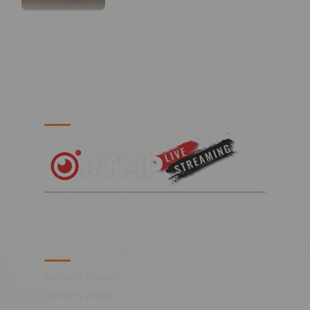
PARTNERSKÉ WEBY
VŠE O NÁKUPU
Způsoby dopravy
Způsoby platby