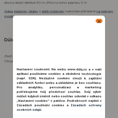
dlouhý dosah detekce 30 m, šířka na konci paprsku 3 m
Videa
,
katalogy, letáky
a
další materiály
naleznete přehledně
na jednom
místě zde
.
Důležité informace:
Zboží se nachází na našem externím skladu v Praze.
Obvyklá doba vyřízení objednávky je 3-5 pracovních dnů.
Nastavení soukromí:
Na webu www.ddq.cz a v naší
aplikaci používáme cookies a obdobné technologie
(např. SDK). Nezbytné cookies slouží k zajištění
Potřebujete poradit?
základních funkcí webu a ukládáme je bez souhlasu.
Pro analytiku, personalizaci a marketing
800 100 116
potřebujeme tvůj předchozí souhlas. Svůj výběr
PO - PÁ 8:00 - 15:30 hod.
můžeš kdykoli změnit nebo souhlas odvolat v odkazu
„Nastavení cookies“ v patičce. Podrobnosti najdeš v
obchod@ddq.cz
Zásadách používání cookies a
Zásadách ochrany
osobních údajů
.