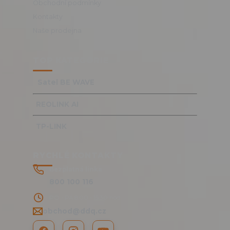
Obchodní podmínky
Kontakty
Naše prodejna
TOP KATEGORIE
Satel BE WAVE
REOLINK AI
TP-LINK
RYCHLÉ KONTAKTY
Bezplatná linka
800 100 116
PO - PÁ 8:00 - 15:30 hod.
obchod@ddq.cz