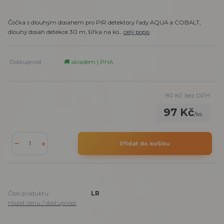
Čočka s dlouhým dosahem pro PIR detektory řady AQUA a COBALT,
dlouhý dosah detekce 30 m, šířka na ko...
celý popis
Dostupnost
🚚 skladem | PHA
80 Kč
bez DPH
97 Kč
/
ks
Přidat do košíku
Číslo produktu:
LR
Hlídat cenu / dostupnost