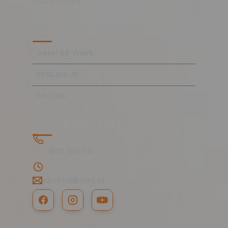
Naše prodejna
TOP KATEGORIE
Satel BE WAVE
REOLINK AI
TP-LINK
RYCHLÉ KONTAKTY
Bezplatná linka
800 100 116
PO - PÁ 8:00 - 15:30 hod.
obchod@ddq.cz