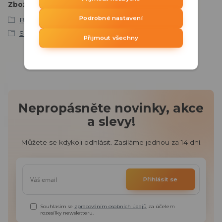
Zboží zařazeno v kategoriích
Podrobné nastavení
BE WAVE
Snímače a detektory
Přijmout všechny
Nepropásněte novinky, akce
a slevy!
Můžete se kdykoli odhlásit. Zasíláme jednou za 14 dní.
Přihlásit se
Souhlasím se
zpracováním osobních údajů
za účelem
rozesílky newsletteru.