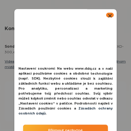
Kompletní specifikace
Sonda zaplavení,
bílá, pro univerzální detektor XD-2, AXD-200, MXD-
300, elastický vodič 3 m
Videa
,
katalogy, letáky
a
další materiály
naleznete přehledně
na jednom
místě zde
.
Nastavení soukromí:
Na webu www.ddq.cz a v naší
aplikaci používáme cookies a obdobné technologie
(např. SDK). Nezbytné cookies slouží k zajištění
základních funkcí webu a ukládáme je bez souhlasu.
Potřebujete poradit?
Pro analytiku, personalizaci a marketing
potřebujeme tvůj předchozí souhlas. Svůj výběr
můžeš kdykoli změnit nebo souhlas odvolat v odkazu
800 100 116
„Nastavení cookies“ v patičce. Podrobnosti najdeš v
PO - PÁ 8:00 - 15:30 hod.
Zásadách používání cookies a
Zásadách ochrany
obchod@ddq.cz
osobních údajů
.
Přijmout nezbytné