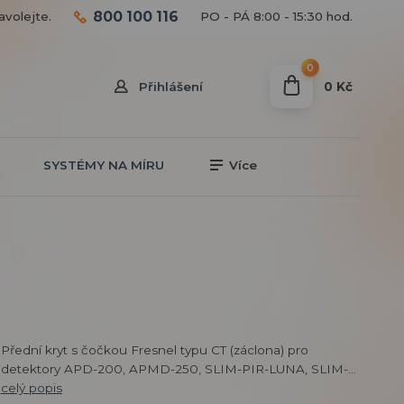
800 100 116
avolejte.
PO - PÁ 8:00 - 15:30 hod.
0
0 Kč
Přihlášení
SYSTÉMY NA MÍRU
Více
Přední kryt s čočkou Fresnel typu CT (záclona) pro
detektory APD-200, APMD-250, SLIM-PIR-LUNA, SLIM-...
celý popis