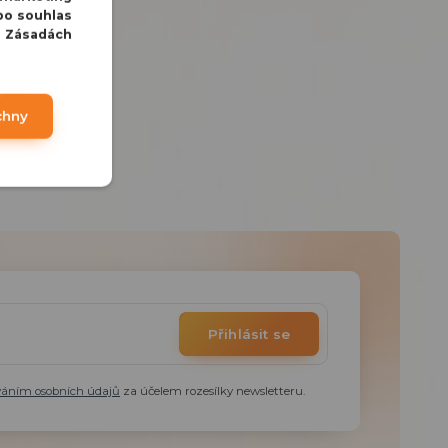
bo souhlas
v Zásadách
chny
Přihlásit se
váním osobních údajů
za účelem rozesílky newsletteru.