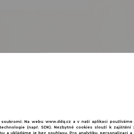
tektory APD-200, APMD-250, SLIM-PIR-LUNA, SLIM-PIR-PRO, S
emontáže jednotlivých částí, záclonová čočka, dosah 24 m, šířka
dně
na jednom místě zde
.
í soukromí:
Na webu www.ddq.cz a v naší aplikaci používáme
echnologie (např. SDK). Nezbytné cookies slouží k zajištění 
bu a ukládáme je bez souhlasu. Pro analytiku, personalizaci a