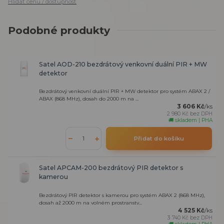
Hlídat cenu / dostupnost
Podobné produkty
Satel AOD-210 bezdrátový venkovní duální PIR + MW
detektor
Bezdrátový venkovní duální PIR + MW detektor pro systém ABAX 2 /
ABAX (868 MHz), dosah do 2000 m na ...
3 606 Kč
/
ks
2 980 Kč
bez DPH
🚚 skladem | PHA
Přidat do košíku
Satel APCAM-200 bezdrátový PIR detektor s
kamerou
Bezdrátový PIR detektor s kamerou pro systém ABAX 2 (868 MHz),
dosah až 2000 m na volném prostranstv...
4 525 Kč
/
ks
3 740 Kč
bez DPH