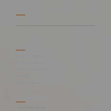
PARTNERSKÉ WEBY
VŠE O NÁKUPU
Způsoby dopravy
Způsoby platby
Obchodní podmínky
Kontakty
Naše prodejna
TOP KATEGORIE
Satel BE WAVE