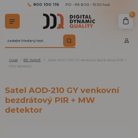
800 100 116
PO - PÁ 8:00 - 15:30 hod.
0
Úvod
BE WAVE
Satel AOD-210 GY venkovní bezdrátový PIR +
MW detektor
Satel AOD-210 GY venkovní
bezdrátový PIR + MW
detektor