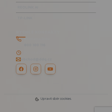
REOLINK AI
TP-LINK
RYCHLÉ KONTAKTY
Bezplatná linka
800 100 116
PO - PÁ 8:00 - 15:30 hod.
obchod@ddq.cz
Upravit sběr cookies.
2025 DDQ CZ s.r.o. © | www.RTMP.cz