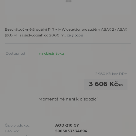
Bezdrátový vnější duální PIR + MW detektor pro systém ABAX 2 / ABAX
(868 MHz), šedý, dosah do 2000 m...
celý popis
Dostupnost
na objednávku
2 980 Kč
bez DPH
3 606 Kč
/
ks
Momentálně není k dispozici
Číslo produktu:
AOD-210 GY
EAN kód:
5905033334694