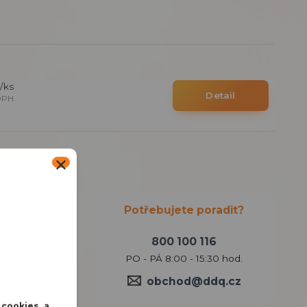
/
ks
Detail
DPH
Potřebujete poradit?
800 100 116
PO - PÁ 8:00 - 15:30 hod.
obchod@ddq.cz
 cookies a