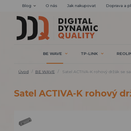
Blog
O nás
Jak nakupovat
Doprava a p
BE WAVE
TP-LINK
REOLI
Úvod
BE WAVE
Satel ACTIVA-K rohový držák se s
Satel ACTIVA-K rohový d