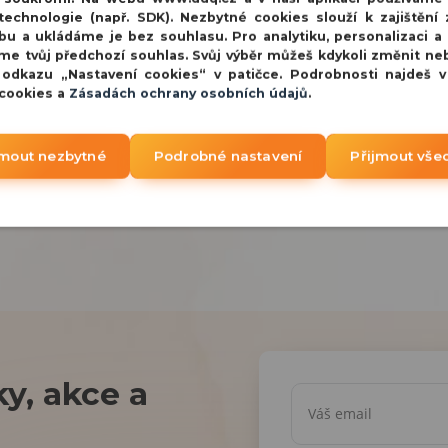
echnologie (např. SDK). Nezbytné cookies slouží k zajištění 
bu a ukládáme je bez souhlasu. Pro analytiku, personalizaci a
me tvůj předchozí souhlas. Svůj výběr můžeš kdykoli změnit ne
 odkazu „Nastavení cookies“ v patičce. Podrobnosti najdeš 
 cookies a
Zásadách ochrany osobních údajů
.
jmout nezbytné
Podrobné nastavení
Přijmout vše
y, akce a