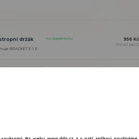
na objednávku
tropní držák
956 Kč
790 Kč
bez 
huje: BRACKET E-1, E-
IVA, v balení 4 ks
í soukromí:
Na webu www.ddq.cz a v naší aplikaci používáme