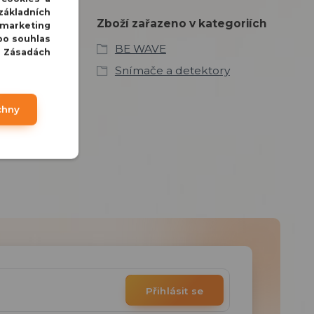
základních
Zboží zařazeno v kategoriích
 marketing
bo souhlas
BE WAVE
v Zásadách
Snímače a detektory
chny
Přihlásit se