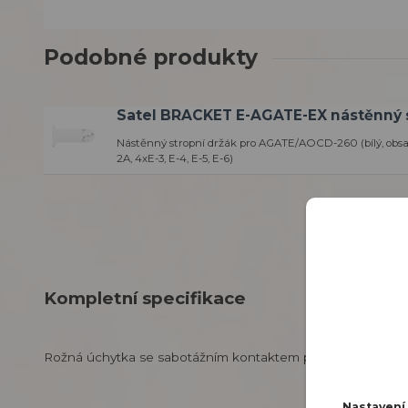
Podobné produkty
Satel BRACKET E-AGATE-EX nástěnný s
Nástěnný stropní držák pro AGATE/AOCD-260 (bílý, obsa
2A, 4xE-3, E-4, E-5, E-6)
Kompletní specifikace
Rožná úchytka se sabotážním kontaktem pro IR bariéry ACT
Nastaven