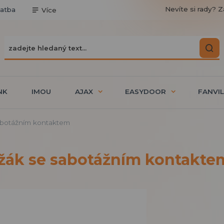
Nevíte si rady? Z
latba
Více
NK
IMOU
AJAX
EASYDOOR
FANVIL
abotážním kontaktem
ržák se sabotážním kontakte