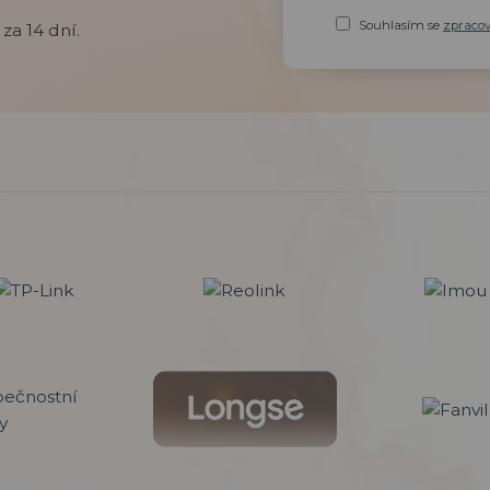
Souhlasím se
zpraco
za 14 dní.