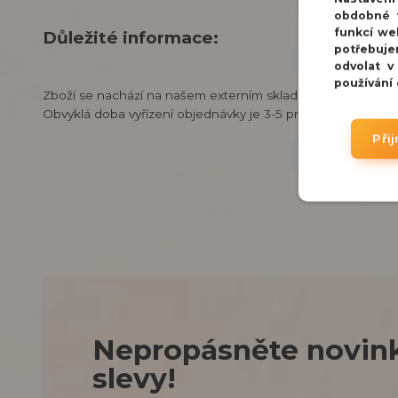
obdobné t
funkcí we
Důležité informace:
potřebuje
odvolat v
používání
Zboží se nachází na našem externím skladu v Praze.
Obvyklá doba vyřízení objednávky je 3-5 pracovních dnů.
Při
Nepropásněte novink
slevy!