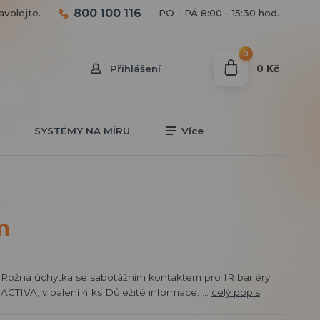
800 100 116
avolejte.
PO - PÁ 8:00 - 15:30 hod.
0
0 Kč
Přihlášení
SYSTÉMY NA MÍRU
Více
m
Rožná úchytka se sabotážním kontaktem pro IR bariéry
ACTIVA, v balení 4 ks Důležité informace: ...
celý popis