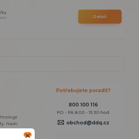
/
ks
Detail
DPH
Potřebujete poradit?
800 100 116
PO - PÁ 8:00 - 15:30 hod.
hnologii
obchod@ddq.cz
ty. Navíc
dám otevírání