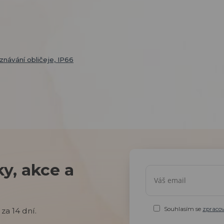
znávání obličeje, IP66
y, akce a
Souhlasím se
zpraco
za 14 dní.