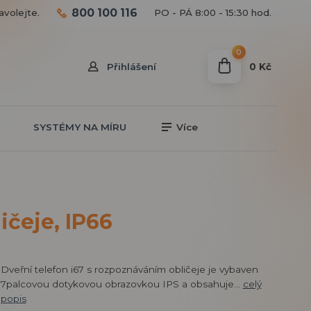
800 100 116
avolejte.
PO - PÁ 8:00 - 15:30 hod.
0
0 Kč
Přihlášení
SYSTÉMY NA MÍRU
Více
ičeje, IP66
Dveřní telefon i67 s rozpoznáváním obličeje je vybaven
7palcovou dotykovou obrazovkou IPS a obsahuje...
celý
popis