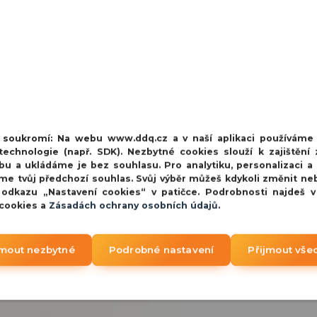
aním
algoritmy proti falšování, které zajišťují bezpečnost komunity
 šumu zajišťuje čistší audio a video hovory
špičkovou kvalitu
xibilitu a vynikající kompatibilitu
roduktu
karta, PIN kód, QR kód, DTMF, mobilní telefon
í soukromí:
Na webu www.ddq.cz a v naší aplikaci používáme
echnologie (např. SDK). Nezbytné cookies slouží k zajištění 
bu a ukládáme je bez souhlasu. Pro analytiku, personalizaci a
me tvůj předchozí souhlas. Svůj výběr můžeš kdykoli změnit ne
 odkazu „Nastavení cookies“ v patičce. Podrobnosti najdeš 
 cookies a
Zásadách ochrany osobních údajů
.
jmout nezbytné
Podrobné nastavení
Přijmout vše