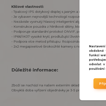
Klíčové vlastnosti:
- 7palcový IPS dotykový displej s jasným a intuitivním rozhr
- Je vybaven nejnovější technologií rozpoznávání obličeje a 
- Nezávisle vyvinutý hlasový inteligentní algoritmus redukce
- Konstrukce pouzdra z hliníkové slitiny, která představuje 
- Podporuje standardní protokol ONVIF, poskytuje vysokou fle
- IP66/IK07 vysoké krytí, prodlužující životnost a stabilitu p
- Podpora více metod přístupu: Rozpoznávání tváře, IC/ID 
Nastaven
- 2x2 megapixelové širokoúhlé kamery s nočním viděním
obdobné t
funkcí we
potřebuje
odvolat v
používání
Důležité informace:
Při
Zboží se nachází na našem externím skladu v Praze.
Obvyklá doba vyřízení objednávky je 3-5 pracovních dnů.