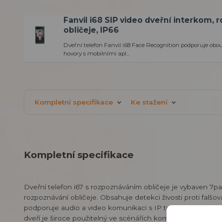
Fanvil i68 SIP video dveřní interkom,
obličeje, IP66
Dveřní telefon Fanvil i68 Face Recognition podporuje ob
hovory s mobilními apl...
Kompletní specifikace
Ke stažení
Kompletní specifikace
Dveřní telefon i67 s rozpoznáváním obličeje je vybaven 7
rozpoznávání obličeje. Obsahuje detekci živosti proti falš
podporuje audio a video komunikaci s IP telefony, vnitřním
dveří je široce použitelný ve scénářích komunit, bytů a ka