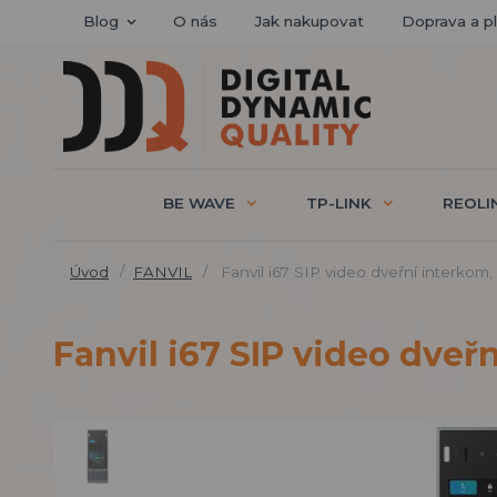
Blog
O nás
Jak nakupovat
Doprava a p
BE WAVE
TP-LINK
REOLI
Úvod
FANVIL
Fanvil i67 SIP video dveřní interkom,
Fanvil i67 SIP video dveř