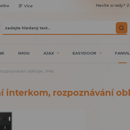
Nevíte si rady? Z
latba
Více
NK
IMOU
AJAX
EASYDOOR
FANVIL
 rozpoznávání obličeje, IP66
ní interkom, rozpoznávání obl