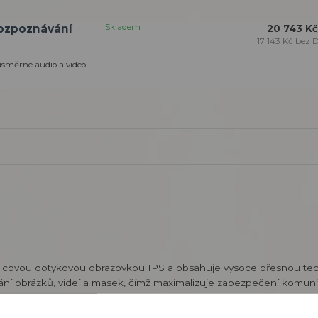
Skladem
 rozpoznávání
20 743 Kč
17 143 Kč
bez 
ousměrné audio a video
palcovou dotykovou obrazovkou IPS a obsahuje vysoce přesnou tec
ování obrázků, videí a masek, čímž maximalizuje zabezpečení komuni
i stanicemi nebo prostřednictvím mobilní aplikace. Díky více meto
ncelářských budov.