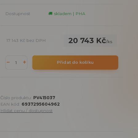
Dostupnost
🚚 skladem | PHA
20 743 Kč
17 143 Kč
bez DPH
/
ks
Přidat do košíku
Číslo produktu:
PV415037
EAN kód:
6937295604962
Hlídat cenu / dostupnost