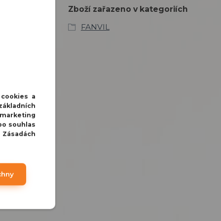
Zboží zařazeno v kategoriích
FANVIL
 cookies a
základních
 marketing
bo souhlas
v Zásadách
chny