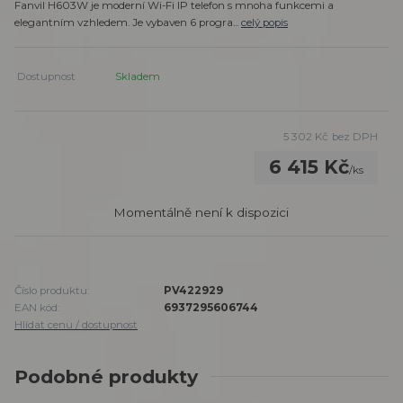
Fanvil H603W je moderní Wi-Fi IP telefon s mnoha funkcemi a
elegantním vzhledem. Je vybaven 6 progra...
celý popis
Dostupnost
Skladem
5 302 Kč
bez DPH
6 415 Kč
/
ks
Momentálně není k dispozici
Číslo produktu:
PV422929
EAN kód:
6937295606744
Hlídat cenu / dostupnost
Podobné produkty