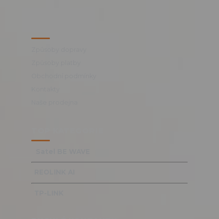
VŠE O NÁKUPU
Způsoby dopravy
Způsoby platby
Obchodní podmínky
Kontakty
Naše prodejna
TOP KATEGORIE
Satel BE WAVE
REOLINK AI
TP-LINK