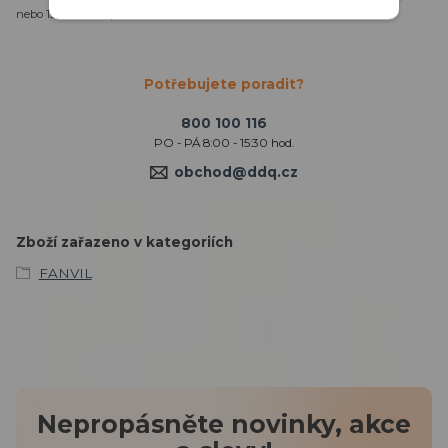
nebo 159 hodin v pohotovostním režimu*
Potřebujete poradit?
800 100 116
PO - PÁ 8:00 - 15:30 hod.
obchod@ddq.cz
Zboží zařazeno v kategoriích
FANVIL
Nepropásněte novinky, akce