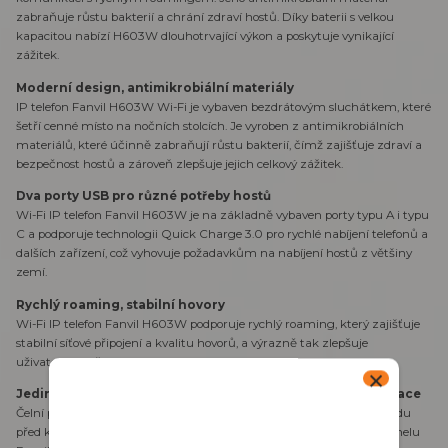
zabraňuje růstu bakterií a chrání zdraví hostů. Díky baterii s velkou
kapacitou nabízí H603W dlouhotrvající výkon a poskytuje vynikající
zážitek.
Moderní design, antimikrobiální materiály
IP telefon Fanvil H603W Wi-Fi je vybaven bezdrátovým sluchátkem, které
šetří cenné místo na nočních stolcích. Je vyroben z antimikrobiálních
materiálů, které účinně zabraňují růstu bakterií, čímž zajišťuje zdraví a
bezpečnost hostů a zároveň zlepšuje jejich celkový zážitek.
Dva porty USB pro různé potřeby hostů
Wi-Fi IP telefon Fanvil H603W je na základně vybaven porty typu A i typu
C a podporuje technologii Quick Charge 3.0 pro rychlé nabíjení telefonů a
dalších zařízení, což vyhovuje požadavkům na nabíjení hostů z většiny
zemí.
Rychlý roaming, stabilní hovory
Wi-Fi IP telefon Fanvil H603W podporuje rychlý roaming, který zajišťuje
stabilní síťové připojení a kvalitu hovorů, a výrazně tak zlepšuje
uživatelský zážitek.
Jedinečné přizpůsobení čelního panelu, přehledné informace
Čelní panel Fanvil H603W lze snadno přizpůsobit a zobrazit v náhledu
před konečným rozhodnutím v nástroji pro přizpůsobení čelního panelu