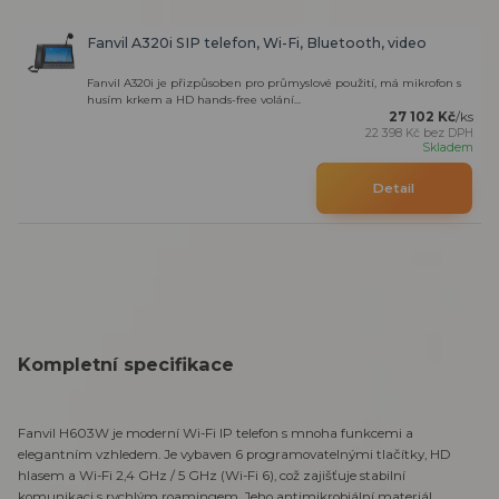
Fanvil A320i SIP telefon, Wi-Fi, Bluetooth, video
Fanvil A320i je přizpůsoben pro průmyslové použití, má mikrofon s
husím krkem a HD hands-free volání...
27 102 Kč
/
ks
22 398 Kč
bez DPH
Skladem
Detail
Kompletní specifikace
Fanvil H603W je moderní Wi-Fi IP telefon s mnoha funkcemi a
elegantním vzhledem. Je vybaven 6 programovatelnými tlačítky, HD
hlasem a Wi-Fi 2,4 GHz / 5 GHz (Wi-Fi 6), což zajišťuje stabilní
komunikaci s rychlým roamingem. Jeho antimikrobiální materiál