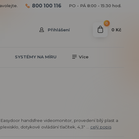
800 100 116
avolejte.
PO - PÁ 8:00 - 15:30 hod.
0
0 Kč
Přihlášení
SYSTÉMY NA MÍRU
Více
Easydoor handsfree videomonitor, provedení bílý plast a
plexisklo, dotykové ovládání tlačítek, 4,3" ...
celý popis