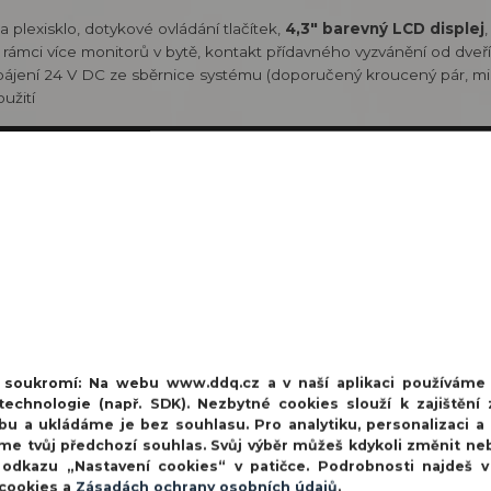
 a plexisklo, dotykové ovládání tlačítek,
4,3" barevný LCD displej
v rámci více monitorů v bytě, kontakt přídavného vyzvánění od dveří
pájení 24 V DC ze sběrnice systému (doporučený kroucený pár, min
užití
í soukromí:
Na webu www.ddq.cz a v naší aplikaci používáme
echnologie (např. SDK). Nezbytné cookies slouží k zajištění 
bu a ukládáme je bez souhlasu. Pro analytiku, personalizaci a
me tvůj předchozí souhlas. Svůj výběr můžeš kdykoli změnit ne
 odkazu „Nastavení cookies“ v patičce. Podrobnosti najdeš 
 cookies a
Zásadách ochrany osobních údajů
.