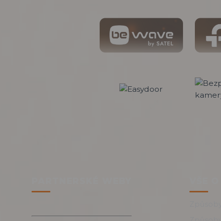
PARTNERSKÉ WEBY
VŠE O
Způsoby
Způsoby