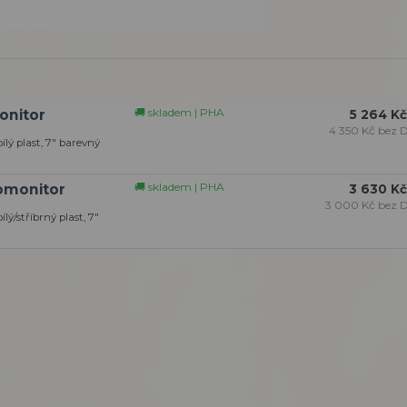
🚚 skladem | PHA
onitor
5 264 Kč
4 350 Kč
bez 
lý plast, 7" barevný
🚚 skladem | PHA
omonitor
3 630 Kč
3 000 Kč
bez 
lý/stříbrný plast, 7"