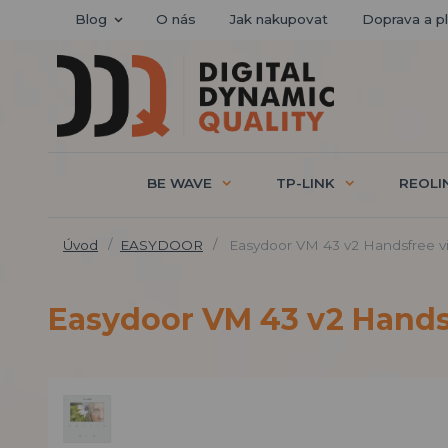
Blog
O nás
Jak nakupovat
Doprava a p
BE WAVE
TP-LINK
REOLI
Úvod
EASYDOOR
Easydoor VM 43 v2 Handsfree v
Easydoor VM 43 v2 Hands