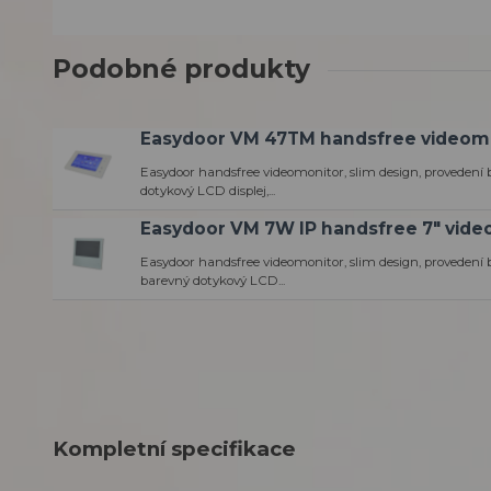
Podobné produkty
Easydoor VM 47TM handsfree videom
Easydoor handsfree videomonitor, slim design, provedení bí
dotykový LCD displej,...
Easydoor VM 7W IP handsfree 7" vide
Easydoor handsfree videomonitor, slim design, provedení bí
barevný dotykový LCD...
Kompletní specifikace