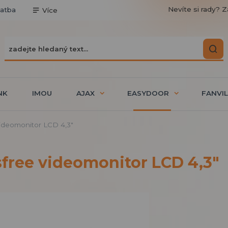
Nevíte si rady? Z
latba
Více
NK
IMOU
AJAX
EASYDOOR
FANVIL
ideomonitor LCD 4,3"
free videomonitor LCD 4,3"