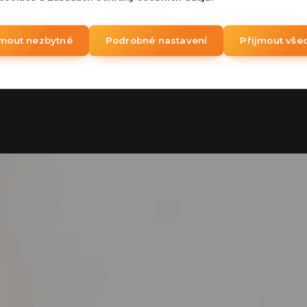
jmout nezbytné
Podrobné nastavení
Přijmout vše