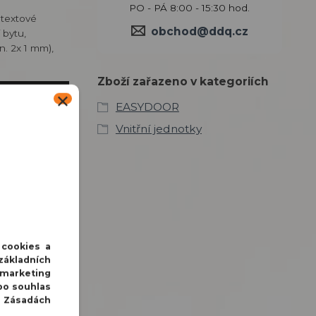
PO - PÁ 8:00 - 15:30 hod.
, textové
obchod@ddq.cz
 bytu,
. 2x 1 mm),
Zboží zařazeno v kategoriích
EASYDOOR
Vnitřní jednotky
 cookies a
základních
 marketing
bo souhlas
v Zásadách