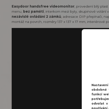
Easydoor handsfree videomonitor
, provedení bílý plast
menu,
bez paměti
, interkom mezi byty, skupinové volání 
nezávislé ovládání 2 zámků
, adresace DIP přepínači, na
montáž na povrch, rozměry 137 x 137 x 17 mm, interiérové po
Nastaven
obdobné t
funkcí we
potřebuje
odvolat v
používání