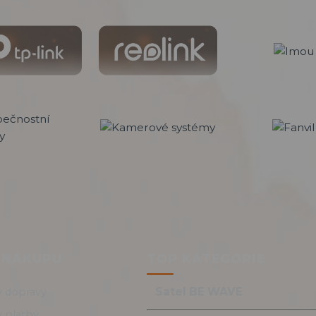
 NÁKUPU
TOP KATEGORIE
Satel BE WAVE
 dopravy
 platby