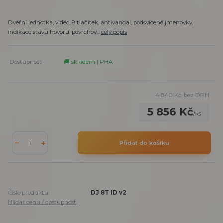
Dveřní jednotka, video, 8 tlačítek, antivandal, podsvícené jmenovky,
indikace stavu hovoru, povrchov...
celý popis
Dostupnost
🚚 skladem | PHA
4 840 Kč
bez DPH
5 856 Kč
/
ks
Přidat do košíku
Číslo produktu:
DJ 8T ID v2
Hlídat cenu / dostupnost