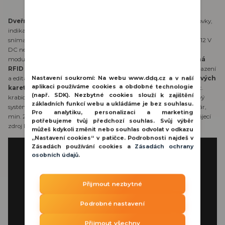
Dveřní jednotka, video, 8 tlačítek
, antivandal, podsvícené jmenovky,
indikace stavu hovoru, povrchová úprava - hliník, bílé LED přisvícení
snímaného prostoru, barevná kamera, úhel záběru 105°, krytí IP 43, 12 V
DC nebo NO/NC relé
ovládání pro 1 zámek
, (možnost přidat RLC
modul pro 2. zámek), nastavitelná délka otevření 1-99 s,
zabudovaná
RFID čtečka karet 125 kHz
(kapacita 300 uživatelů, možnost přiřazení
a editace klíčenky ke konkrétnímu bytu),
možná záloha přístupových
Nastavení soukromí:
Na webu www.ddq.cz a v naší
aplikaci používáme cookies a obdobné technologie
karet a čipů,
rozměry 124 x 308 x 65 mm, montáž pod omítku, inst.
(např. SDK). Nezbytné cookies slouží k zajištění
krabice součástí, napájení 24 V DC ze sběrnice systému, dvouvodičový
základních funkcí webu a ukládáme je bez souhlasu.
systém zapojení - nepolarizovaný, doporučený nestíněný kroucený pár,
Pro analytiku, personalizaci a marketing
min. 2 x 1 mm, pro správnou funkčnost systému je třeba použít napájecí
potřebujeme tvůj předchozí souhlas. Svůj výběr
zdroj LRS-100-24
můžeš kdykoli změnit nebo souhlas odvolat v odkazu
„Nastavení cookies“ v patičce. Podrobnosti najdeš v
Zásadách používání cookies a
Zásadách ochrany
osobních údajů
.
Přijmout nezbytné
Podrobné nastavení
Přijmout všechny