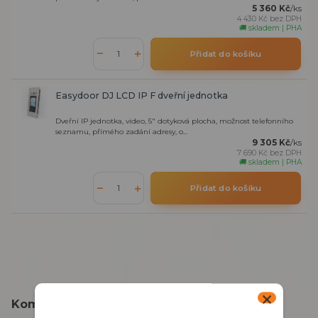
5 360 Kč
/
ks
4 430 Kč
bez DPH
🚚 skladem | PHA
Přidat do košíku
Easydoor DJ LCD IP F dveřní jednotka
Dveřní IP jednotka, video, 5" dotyková plocha, možnost telefonního
seznamu, přímého zadání adresy, o...
9 305 Kč
/
ks
7 690 Kč
bez DPH
🚚 skladem | PHA
Přidat do košíku
Kompletní specifikace