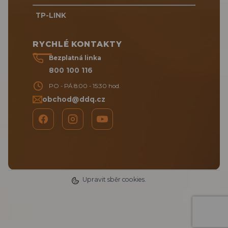
TP-LINK
RYCHLÉ KONTAKTY
Bezplatná linka
800 100 116
PO - PÁ 8:00 - 15:30 hod.
obchod@ddq.cz
Upravit sběr cookies.
2025 DDQ CZ s.r.o. © | www.RTMP.cz