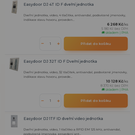
Easydoor DJ 4T ID F dveřní jednotka
Dveřní jednotka, video, 4 tlačítka, antivandal, podsvícené jmenovky,
indikace stavu hovoru, proveden...
6 268 Kč
/
ks
5 180 Kč
bez DPH
🚚 skladem | PHA
Přidat do košíku
Easydoor DJ 32T ID F Dveřní jednotka
Dveřní jednotka, video, 32 tlačítek, antivandal, podsvícené jmenovky,
indikace stavu hovoru, provede...
10 128 Kč
/
ks
8 370 Kč
bez DPH
🚚 skladem | PHA
Přidat do košíku
Easydoor DJ 1TF ID dveřní video jednotka
Dveřní jednotka, video, 1 tlačítko a RFID EM 125 kHz, antivandal,
podsvícená jmenovka, provedení ant...