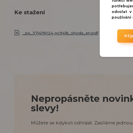
funkcí we
potřebuje
Ke stažení
odvolat v
používání
_ps_371419024-nc941b_shoda_en.pdf
Při
Nepropásněte novink
slevy!
Můžete se kdykoli odhlásit. Zasíláme jednou 