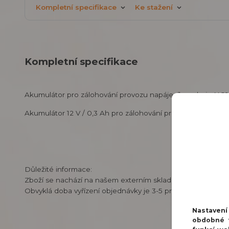
Kompletní specifikace
Ke stažení
Kompletní specifikace
Akumulátor pro zálohování provozu napájecího zdroje NC93
Akumulátor 12 V / 0,3 Ah pro zálohování provozu napájecí
Důležité informace:
Zboží se nachází na našem externím skladu v Praze.
Obvyklá doba vyřízení objednávky je 3-5 pracovních dnů.
Nastaven
obdobné t