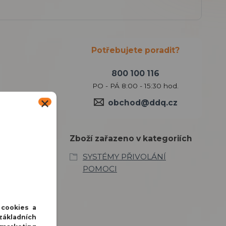
Potřebujete poradit?
800 100 116
PO - PÁ 8:00 - 15:30 hod.
obchod@ddq.cz
Zboží zařazeno v kategoriích
SYSTÉMY PŘIVOLÁNÍ
POMOCI
 cookies a
základních