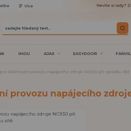
Nevíte si rady? Z
latba
Více
NK
IMOU
AJAX
EASYDOOR
FANVIL
ro zálohování provozu napájecího zdroje NC930 při výpadku sítě
í provozu napájecího zdroje