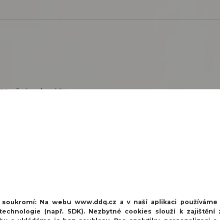
0 při výpadku sítě
ho zdroje NC930.
í soukromí:
Na webu www.ddq.cz a v naší aplikaci používáme
echnologie (např. SDK). Nezbytné cookies slouží k zajištění 