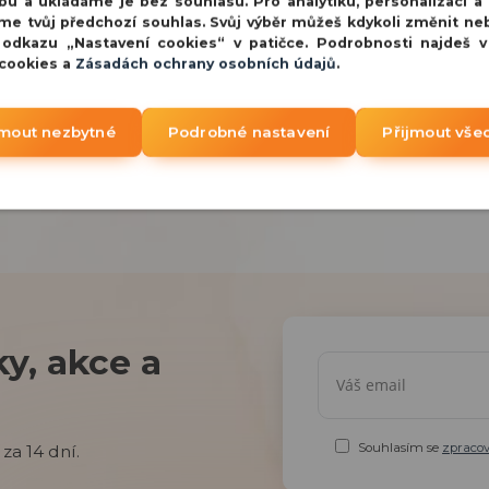
bu a ukládáme je bez souhlasu. Pro analytiku, personalizaci a
me tvůj předchozí souhlas. Svůj výběr můžeš kdykoli změnit ne
 odkazu „Nastavení cookies“ v patičce. Podrobnosti najdeš 
 cookies a
Zásadách ochrany osobních údajů
.
jmout nezbytné
Podrobné nastavení
Přijmout vše
y, akce a
Souhlasím se
zpraco
za 14 dní.