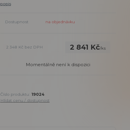
popis
Dostupnost
na objednávku
2 841 Kč
2 348 Kč
bez DPH
/
ks
Momentálně není k dispozici
Číslo produktu:
19024
Hlídat cenu / dostupnost