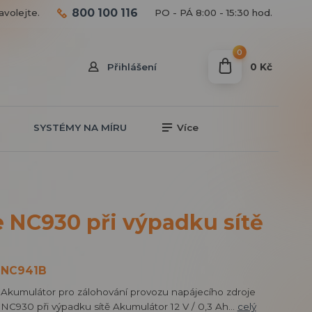
800 100 116
avolejte.
PO - PÁ 8:00 - 15:30 hod.
0
0 Kč
Přihlášení
SYSTÉMY NA MÍRU
Více
 NC930 při výpadku sítě
NC941B
Akumulátor pro zálohování provozu napájecího zdroje
NC930 při výpadku sítě Akumulátor 12 V / 0,3 Ah...
celý