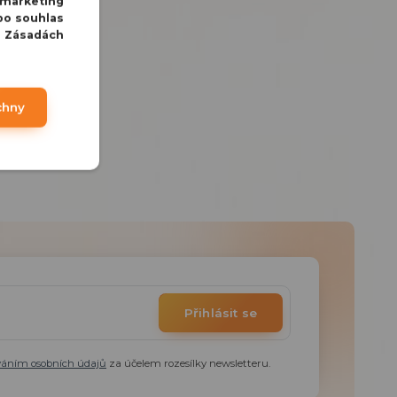
 marketing
bo souhlas
v Zásadách
chny
Přihlásit se
váním osobních údajů
za účelem rozesílky newsletteru.