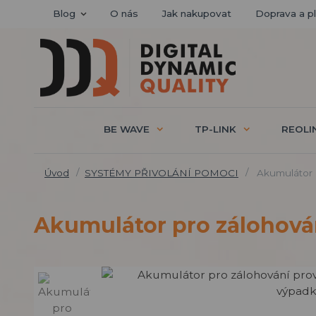
Blog
O nás
Jak nakupovat
Doprava a p
BE WAVE
TP-LINK
REOLI
Úvod
SYSTÉMY PŘIVOLÁNÍ POMOCI
Akumulátor p
Akumulátor pro zálohován