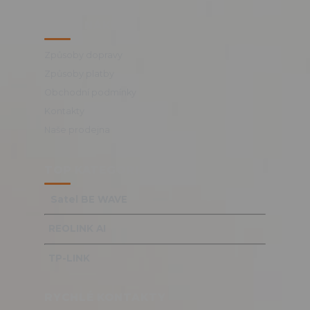
VŠE O NÁKUPU
Způsoby dopravy
Způsoby platby
Obchodní podmínky
Kontakty
Naše prodejna
TOP KATEGORIE
Satel BE WAVE
REOLINK AI
TP-LINK
RYCHLÉ KONTAKTY