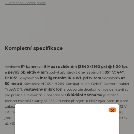
Hlídat cenu / dostupnost
Kompletní specifikace
Venkovní
IP kamera
s
8 Mpx rozlišením (3840×2160 px) @ 1-20 fps
a
pevný objektiv 4 mm
poskytující široký úhel záběru
H: 85°, V: 44°,
D: 105°
Je vybavena
inteligentním IR a WL přísvitem
s dosahem
až
50 metrů
. Komprese H.265 a H.264. Kompatibilní s ONVIF. Kamera nabízí
TrueWDR,
vestavěný mikrofon
a podporuje detekci lidí, vozidel a zvířat
pro přesná a relevantní upozornění.
Ukládání záznamů
je možné
pomocí microSD karty až 256 GB nebo připojení k NVR Ajax. Komunikace
zabezpečena protokolem JetSparrow. Podporuje PoE (802.3at) nebo 12 V
DC napájení, maximální spotřeba je 8 W. Krytí
IP65 a IK 08
. Rozměry
jsou 103 x 98 x 98 mm, hmotnost 475 g, rozsah pracovní teploty od -30 °C
až +60 °C, vlhkost maximálně 90 %.