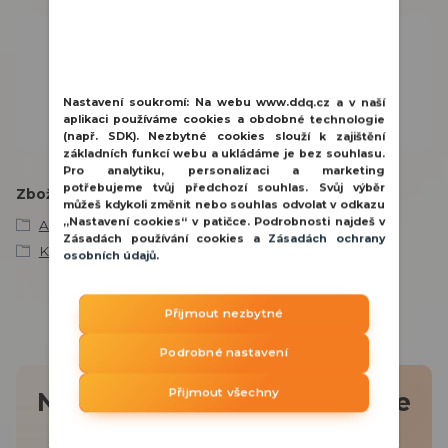
Potřebujete poradit?
800 100 116
PO - PÁ 8:00 - 15:30 hod.
Nastavení soukromí:
Na webu www.ddq.cz a v naší
aplikaci používáme cookies a obdobné technologie
obchod@ddq.cz
(např. SDK). Nezbytné cookies slouží k zajištění
základních funkcí webu a ukládáme je bez souhlasu.
Pro analytiku, personalizaci a marketing
potřebujeme tvůj předchozí souhlas. Svůj výběr
Zboží zařazeno v kategoriích
můžeš kdykoli změnit nebo souhlas odvolat v odkazu
„Nastavení cookies“ v patičce. Podrobnosti najdeš v
AJAX
Zásadách používání cookies a
Zásadách ochrany
Kamerové systémy
osobních údajů
.
Přijmout nezbytné
Podrobné nastavení
Přijmout všechny
Nepropásněte novinky, akce
a slevy!