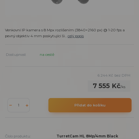
Venkovní IP kamera s 8 Mpx rozlišením (3840×2160 px) @ 1-20 fps a
pevný objektiv 4 mm poskytující ši...
celý popis
Dostupnost
na cestě
6 244 Kč
bez DPH
7 555 Kč
/
ks
Přidat do košíku
Číslo produktu:
TurretCam HL 8Mp/4mm Black