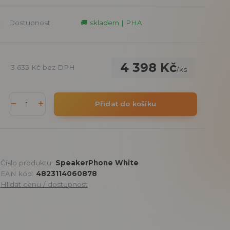
Dostupnost
🚚 skladem | PHA
4 398 Kč
3 635 Kč
bez DPH
/
ks
Přidat do košíku
Číslo produktu:
SpeakerPhone White
EAN kód:
4823114060878
Hlídat cenu / dostupnost