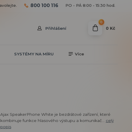
800 100 116
avolejte.
PO - PÁ 8:00 - 15:30 hod.
0
0 Kč
Přihlášení
SYSTÉMY NA MÍRU
Více
Ajax SpeakerPhone White je bezdrátové zařízení, které
kombinuje funkce hlasového výstupu a komunikač...
celý
popis