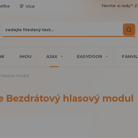
Nevíte si rady? Z
latba
Více
NK
IMOU
AJAX
EASYDOOR
FANVIL
hlasový modul
 Bezdrátový hlasový modul