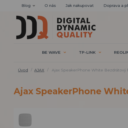
Blog
O nás
Jak nakupovat
Doprava a p
BE WAVE
TP-LINK
REOLI
Úvod
AJAX
Ajax SpeakerPhone White Bezdrátový 
Ajax SpeakerPhone White