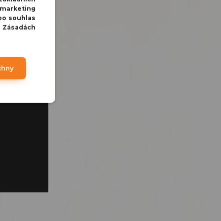
 marketing
bo souhlas
v Zásadách
chny