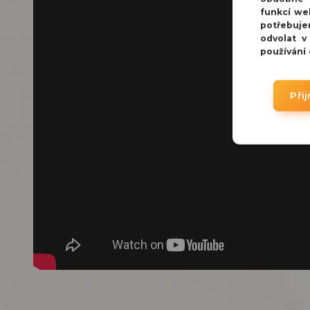
funkcí we
potřebuje
odvolat v
používání
Při