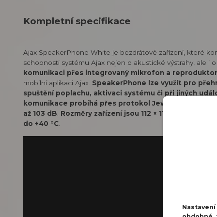
Kompletní specifikace
Ajax SpeakerPhone White je bezdrátové zařízení, které ko
schopnosti systému Ajax nejen o akustické výstrahy, ale i o
komunikaci přes integrovaný mikrofon a reprodukto
mobilní aplikaci Ajax.
SpeakerPhone lze využít pro přehr
spuštění poplachu, aktivaci systému či při jiných udá
komunikace probíhá přes protokol Jeweller s dosah
až 103 dB
.
Rozměry zařízení jsou 112 × 112 × 41,5 mm 
do +40 °C
.
Nastaven
obdobné t