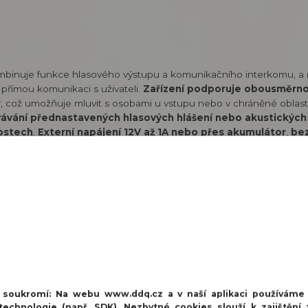
mbinuje funkce hlasového výstupu a komunikačního interkomu, a r
 přímou komunikaci s uživateli.
Zařízení podporuje obousměrno
r
, což umožňuje mluvit s osobami u vstupu nebo v chráněné oblast
ávání přednastavených hlasových hlášení nebo akustických 
lostech
.
Externí napájení 12V až 1A nebo přes akumulátor
,
be
em až 1700 metrů ve volném prostoru
.
Hlasitost reprodukto
a hmotnost 270 g
,
stupeň krytí IP50
a
provozní teplota se poh
í soukromí:
Na webu www.ddq.cz a v naší aplikaci používáme
echnologie (např. SDK). Nezbytné cookies slouží k zajištění 