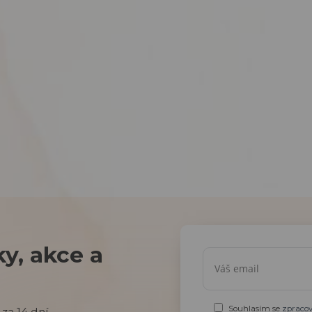
y, akce a
Souhlasím se
zpraco
za 14 dní.