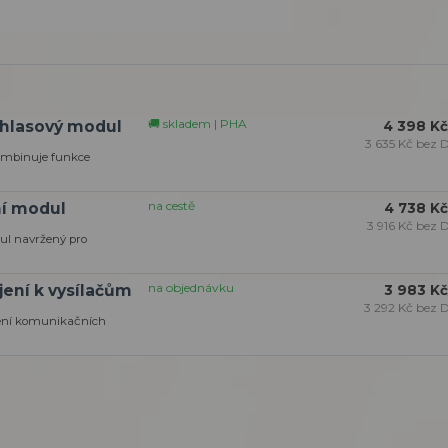
🚚 skladem | PHA
 hlasový modul
4 398 Kč
3 635 Kč
bez 
kombinuje funkce
na cestě
ní modul
4 738 Kč
3 916 Kč
bez 
ul navržený pro
na objednávku
jení k vysílačům
3 983 Kč
3 292 Kč
bez 
ření komunikačních