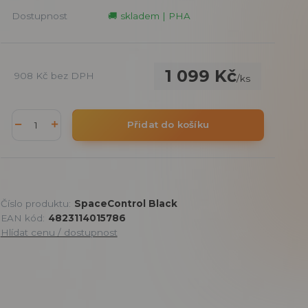
Dostupnost
🚚 skladem | PHA
1 099 Kč
908 Kč
bez DPH
/
ks
Přidat do košíku
Číslo produktu:
SpaceControl Black
EAN kód:
4823114015786
Hlídat cenu / dostupnost