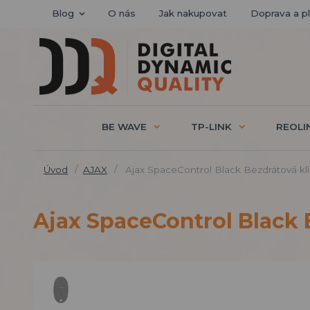
Blog
O nás
Jak nakupovat
Doprava a p
BE WAVE
TP-LINK
REOLI
Úvod
AJAX
Ajax SpaceControl Black Bezdrátová kl
Ajax SpaceControl Black 