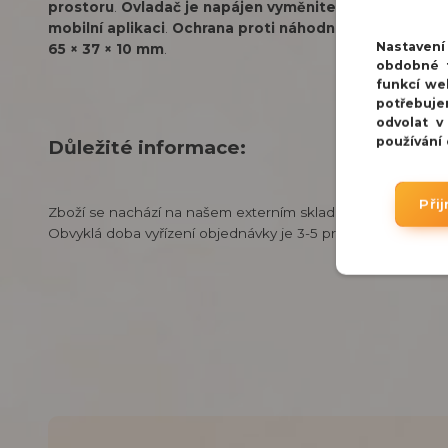
prostoru
.
Ovladač je napájen vyměnitelnou baterií CR2
mobilní aplikaci
.
Ochrana proti náhodnému stisku je ř
Nastaven
65 × 37 × 10 mm
.
obdobné t
funkcí we
potřebuje
odvolat v
používání
Důležité informace:
Při
Zboží se nachází na našem externím skladu v Praze.
Obvyklá doba vyřízení objednávky je 3-5 pracovních dnů.