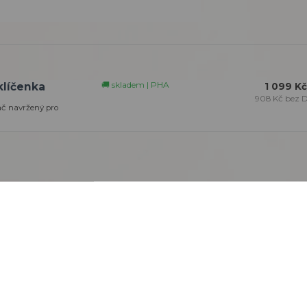
🚚 skladem | PHA
klíčenka
1 099 Kč
908 Kč
bez 
ač navržený pro
navržený pro pohodlné řízení systému Ajax na dálku.
Umožňuje ak
sňového) poplachu prostřednictvím čtyř programovatelných t
diového protokolu Jeweller s dosahem až 1300 metrů ve vo