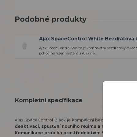
Podobné produkty
Ajax SpaceControl White Bezdrátová 
Ajax SpaceControl White je kompaktní bezdrátový ovlad
pohodlné řízení systému Ajax na...
Kompletní specifikace
Ajax SpaceControl Black je kompaktní bezdrátový ovladač 
deaktivaci, spuštění nočního režimu a nouzového (tí
Komunikace probíhá prostřednictvím šifrovaného rá