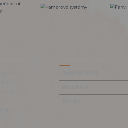
 NÁKUPU
TOP KATEGORIE
Satel BE WAVE
 dopravy
 platby
REOLINK AI
í podmínky
y
TP-LINK
odejna