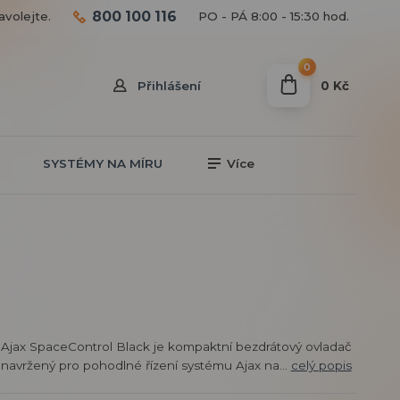
800 100 116
avolejte.
PO - PÁ 8:00 - 15:30 hod.
0
0 Kč
Přihlášení
SYSTÉMY NA MÍRU
Více
Ajax SpaceControl Black je kompaktní bezdrátový ovladač
navržený pro pohodlné řízení systému Ajax na...
celý popis