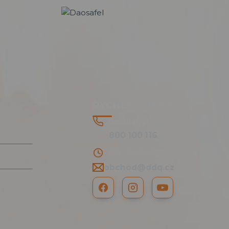
RYCHLÉ KONTAKTY
Bezplatná linka
800 100 116
PO - PÁ 8:00 - 15:30 hod.
obchod@ddq.cz