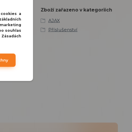
mován přímo v
řízení jsou
Zboží zařazeno v kategoriích
 cookies a
základních
AJAX
 marketing
Příslušenství
bo souhlas
v Zásadách
chny