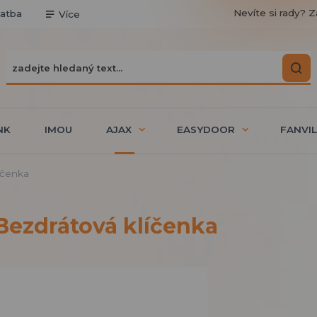
Nevíte si rady? Z
latba
Více
NK
IMOU
AJAX
EASYDOOR
FANVIL
íčenka
Bezdrátová klíčenka