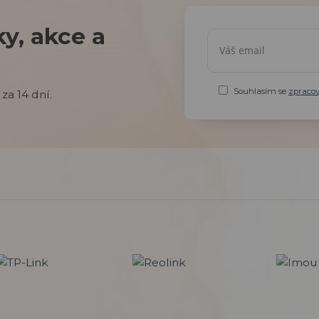
y, akce a
Souhlasím se
zpraco
za 14 dní.