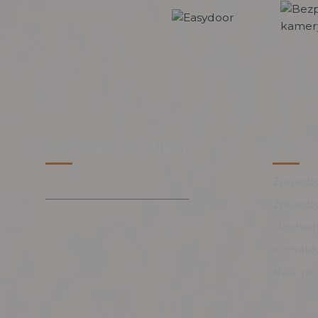
PARTNERSKÉ WEBY
VŠE O
Způsoby
Způsoby
Obchodn
Kontakt
Naše pr