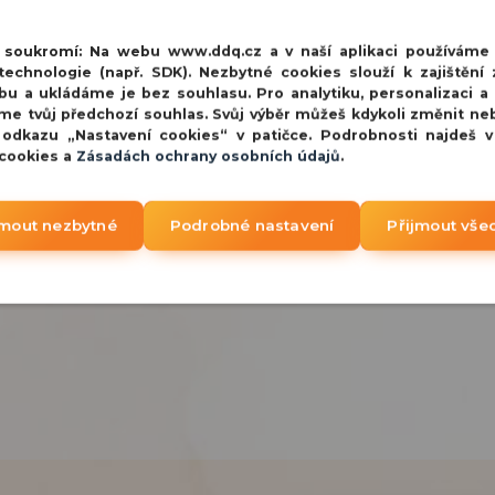
032 s výdrží až 5 let
, přičemž
uživatel je o jejím stavu infor
ešena možností deaktivace konkrétních tlačítek
.
Rozměry za
í soukromí:
Na webu www.ddq.cz a v naší aplikaci používáme
echnologie (např. SDK). Nezbytné cookies slouží k zajištění 
bu a ukládáme je bez souhlasu. Pro analytiku, personalizaci a
me tvůj předchozí souhlas. Svůj výběr můžeš kdykoli změnit ne
 odkazu „Nastavení cookies“ v patičce. Podrobnosti najdeš 
 cookies a
Zásadách ochrany osobních údajů
.
jmout nezbytné
Podrobné nastavení
Přijmout vše