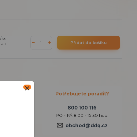
/
ks
Přidat do košíku
DPH
Potřebujete poradit?
800 100 116
PO - PÁ 8:00 - 15:30 hod.
tivaci,
obchod@ddq.cz
lačítek
.
lném