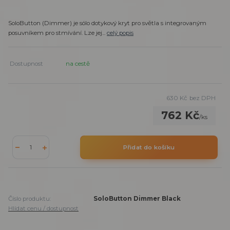
SoloButton (Dimmer) je sólo dotykový kryt pro světla s integrovaným
posuvníkem pro stmívání. Lze jej...
celý popis
Dostupnost
na cestě
630 Kč
bez DPH
762 Kč
/
ks
Přidat do košíku
Číslo produktu:
SoloButton Dimmer Black
Hlídat cenu / dostupnost