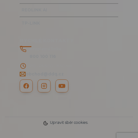
REOLINK AI
TP-LINK
RYCHLÉ KONTAKTY
Bezplatná linka
800 100 116
PO - PÁ 8:00 - 15:30 hod.
obchod@ddq.cz
Upravit sběr cookies.