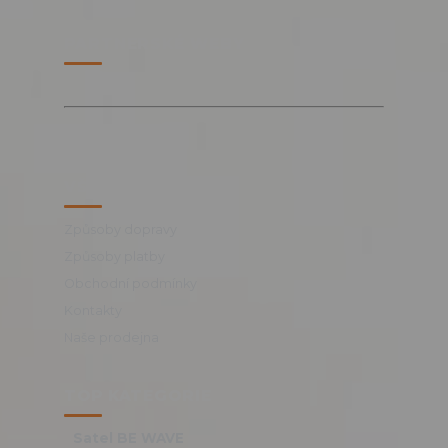
PARTNERSKÉ WEBY
VŠE O NÁKUPU
Způsoby dopravy
Způsoby platby
Obchodní podmínky
Kontakty
Naše prodejna
TOP KATEGORIE
Satel BE WAVE