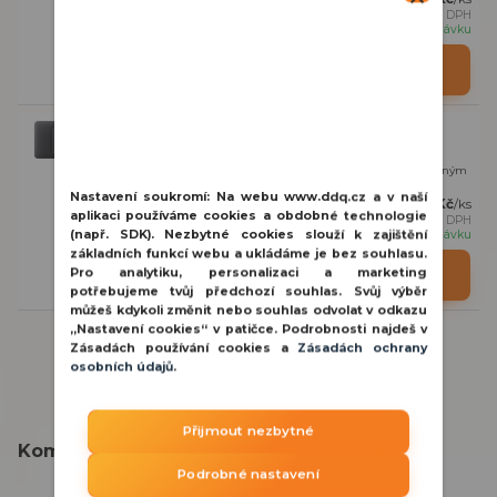
630 Kč
bez DPH
na objednávku
Detail
Ajax SoloButton Dimmer Graphite dotykový kryt
SoloButton (Dimmer) je sólo dotykový kryt pro světla s integrovaným
posuvníkem pro stmívání. Lze jej...
Nastavení soukromí:
Na webu www.ddq.cz a v naší
762 Kč
/
ks
aplikaci používáme cookies a obdobné technologie
630 Kč
bez DPH
na objednávku
(např. SDK). Nezbytné cookies slouží k zajištění
základních funkcí webu a ukládáme je bez souhlasu.
Pro analytiku, personalizaci a marketing
Detail
potřebujeme tvůj předchozí souhlas. Svůj výběr
můžeš kdykoli změnit nebo souhlas odvolat v odkazu
„Nastavení cookies“ v patičce. Podrobnosti najdeš v
Zásadách používání cookies a
Zásadách ochrany
osobních údajů
.
Přijmout nezbytné
Kompletní specifikace
Podrobné nastavení