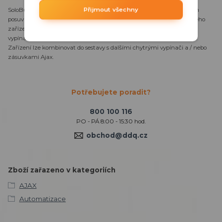
Přijmout všechny
SoloButton (Dimmer) je sólo dotykový kryt pro světla s integrovaným
posuvníkem pro stmívání. Lze jej použít k zapnutí a vypnutí světelného
zařízení v místnosti a k nastavení jasu světla. Tento chytrý dotykový
vypínač může nahradit jakýkoli mechanický nebo dotykový vypínač.
Zařízení lze kombinovat do sestavy s dalšími chytrými vypínači a / nebo
zásuvkami Ajax.
Potřebujete poradit?
800 100 116
PO - PÁ 8:00 - 15:30 hod.
obchod@ddq.cz
Zboží zařazeno v kategoriích
AJAX
Automatizace