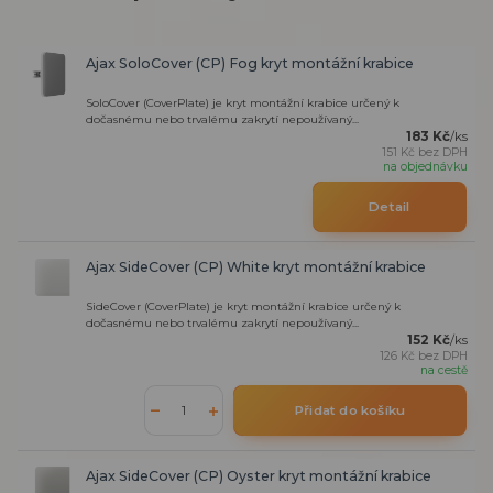
Ajax SoloCover (CP) Fog kryt montážní krabice
SoloCover (CoverPlate) je kryt montážní krabice určený k
dočasnému nebo trvalému zakrytí nepoužívaný...
183 Kč
/
ks
151 Kč
bez DPH
na objednávku
Detail
Ajax SideCover (CP) White kryt montážní krabice
SideCover (CoverPlate) je kryt montážní krabice určený k
dočasnému nebo trvalému zakrytí nepoužívaný...
152 Kč
/
ks
126 Kč
bez DPH
na cestě
Přidat do košíku
Ajax SideCover (CP) Oyster kryt montážní krabice