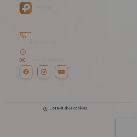
TP-LINK
RYCHLÉ KONTAKTY
Bezplatná linka
800 100 116
PO - PÁ 8:00 - 15:30 hod.
obchod@ddq.cz
Upravit sběr cookies.
2025 DDQ CZ s.r.o. © | www.RTMP.cz