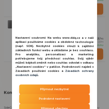
na objednávku
Detail
Ajax SideCover (CP) Grey kryt montážní krabice
SideCover (CoverPlate) je kryt montážní krabice určený k
dočasnému nebo trvalému zakrytí nepoužívaný...
Nastavení soukromí:
Na webu www.ddq.cz a v naší
152 Kč
/
ks
126 Kč
bez DPH
aplikaci používáme cookies a obdobné technologie
na objednávku
(např. SDK). Nezbytné cookies slouží k zajištění
základních funkcí webu a ukládáme je bez souhlasu.
Detail
Pro analytiku, personalizaci a marketing
potřebujeme tvůj předchozí souhlas. Svůj výběr
můžeš kdykoli změnit nebo souhlas odvolat v odkazu
„Nastavení cookies“ v patičce. Podrobnosti najdeš v
Zásadách používání cookies a
Zásadách ochrany
osobních údajů
.
Přijmout nezbytné
Kompletní specifikace
Podrobné nastavení
SideCover (CoverPlate) je kryt montážní krabice určený k dočasnému
Přijmout všechny