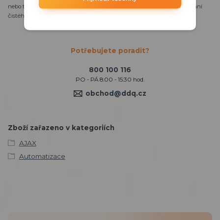
nebo trvalému zakrytí nepoužívaných montážních krabic a zachování
čistého vzhledu zdi.
Potřebujete poradit?
800 100 116
PO - PÁ 8:00 - 15:30 hod.
obchod@ddq.cz
Zboží zařazeno v kategoriích
AJAX
Automatizace