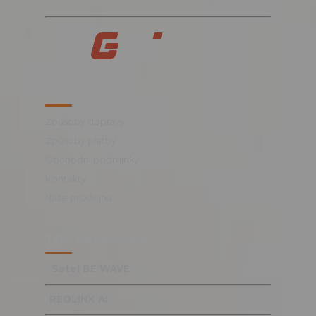
VŠE O NÁKUPU
Způsoby dopravy
Způsoby platby
Obchodní podmínky
Kontakty
Naše prodejna
TOP KATEGORIE
Satel BE WAVE
REOLINK AI