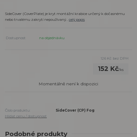
SideCover (CoverPlate) je kryt montážní krabice určený k dočasnému
nebo trvalému zakrytí nepoužívaný...
celý popis
Dostupnost
na objednávku
126 Kč
bez DPH
152 Kč
/
ks
Momentálně není k dispozici
Číslo produktu:
SideCover (CP) Fog
Hlídat cenu / dostupnost
Podobné produkty