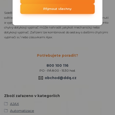
Přijmout všechny
SideButton ( Dimmer ) vertikál je bočný, vertikální dotykový kryt pro
světla s integrovaným posuvníkem pro stmívání. Lze jej použít k zapnutí
a vypnutí světelného zařízení v místnosti a k nastavení jasu světla. Tento
chytrý dotykový vypínač může nahradit jakýkoli mechanický nebo
dotykový vypínač. Zařízení lze kombinovat do sestavy s dalšími chytrými
vypínači a / nebo zásuvkami Ajax.
Potřebujete poradit?
800 100 116
PO - PÁ 8:00 - 15:30 hod.
obchod@ddq.cz
Zboží zařazeno v kategoriích
AJAX
Automatizace