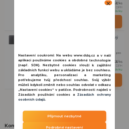
701 Kč
/
ks
579 Kč
bez DPH
na objednávku
Detail
Ajax SideButton Dimmer vertical Graphite dotykový
kryt
SideButton ( Dimmer ) vertikál je bočný, vertikální dotykový kryt pro
Nastavení soukromí:
Na webu www.ddq.cz a v naší
světla s integrovaným posuvník...
aplikaci používáme cookies a obdobné technologie
701 Kč
/
ks
(např. SDK). Nezbytné cookies slouží k zajištění
579 Kč
bez DPH
na objednávku
základních funkcí webu a ukládáme je bez souhlasu.
Pro analytiku, personalizaci a marketing
Detail
potřebujeme tvůj předchozí souhlas. Svůj výběr
můžeš kdykoli změnit nebo souhlas odvolat v odkazu
„Nastavení cookies“ v patičce. Podrobnosti najdeš v
Zásadách používání cookies a
Zásadách ochrany
osobních údajů
.
Přijmout nezbytné
Kompletní specifikace
Podrobné nastavení