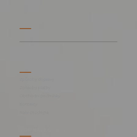
PARTNERSKÉ WEBY
VŠE O NÁKUPU
Způsoby dopravy
Způsoby platby
Obchodní podmínky
Kontakty
Naše prodejna
TOP KATEGORIE