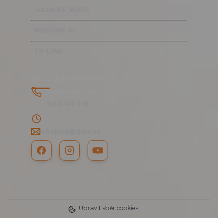
Satel BE WAVE
REOLINK AI
TP-LINK
RYCHLÉ KONTAKTY
Bezplatná linka
800 100 116
PO - PÁ 8:00 - 15:30 hod.
obchod@ddq.cz
Upravit sběr cookies.