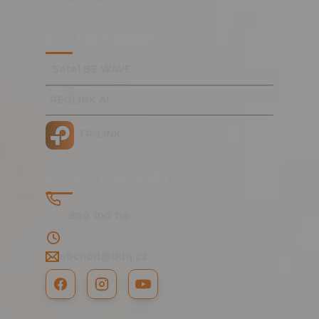
TOP KATEGORIE
Satel BE WAVE
REOLINK AI
TP-LINK
RYCHLÉ KONTAKTY
Bezplatná linka
800 100 116
PO - PÁ 8:00 - 15:30 hod.
obchod@ddq.cz