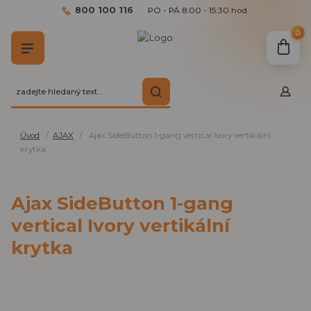
800 100 116
PO - PÁ 8:00 - 15:30 hod.
0
Úvod
AJAX
Ajax SideButton 1-gang vertical Ivory vertikální
krytka
Ajax SideButton 1-gang
vertical Ivory vertikální
krytka