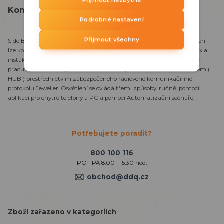
Přijmout nezbytné
Kompletní specifikace
Podrobné nastavení
Přijmout všechny
Side Button vertikál je krytka pro inteligentní dotykový spínač. Zařízení
lze kombinovat jako sadu s chytrými vypínači a/nebo zásuvkami Ajax a
instalovat je vodorovně nebo svisle do rámu vedle sebe. Center Button
pracuje, samostatně/ anebo ako součást systému Ajax s rozbočovačem (
HUB ) prostřednictvím zabezpečeného rádiového komunikačního
protokolu Jeweller. Osvětlení se ovládá třemi způsoby: ručně, pomocí
aplikací pro chytré telefony a PC a pomocí Automatizační scénáře.
Potřebujete poradit?
800 100 116
PO - PÁ 8:00 - 15:30 hod.
obchod@ddq.cz
Zboží zařazeno v kategoriích