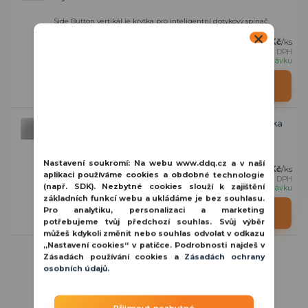
Side Button vertikál je krytka pro inteligentní dotykový spínač.
Zařízení lze kombinovat jako sadu s...
292 Kč
/
ks
241 Kč
bez DPH
na objednávku
Detail
Ajax SideButton 1-gang vertical Fog vertikální krytka
Side Button vertikál je krytka pro inteligentní dotykový spínač.
Zařízení lze kombinovat jako sadu s...
Nastavení soukromí:
Na webu www.ddq.cz a v naší
292 Kč
/
ks
aplikaci používáme cookies a obdobné technologie
241 Kč
bez DPH
(např. SDK). Nezbytné cookies slouží k zajištění
na objednávku
základních funkcí webu a ukládáme je bez souhlasu.
Pro analytiku, personalizaci a marketing
Detail
potřebujeme tvůj předchozí souhlas. Svůj výběr
můžeš kdykoli změnit nebo souhlas odvolat v odkazu
„Nastavení cookies“ v patičce. Podrobnosti najdeš v
Zásadách používání cookies a
Zásadách ochrany
osobních údajů
.