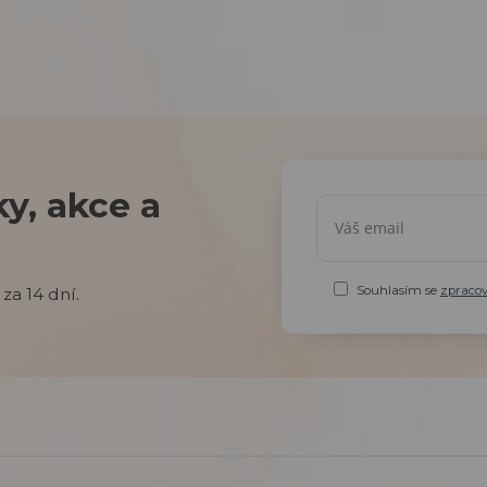
y, akce a
Souhlasím se
zpraco
za 14 dní.