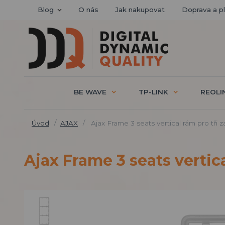
Blog
O nás
Jak nakupovat
Doprava a p
BE WAVE
TP-LINK
REOLI
Úvod
AJAX
Ajax Frame 3 seats vertical rám pro tři z
Ajax Frame 3 seats vertica