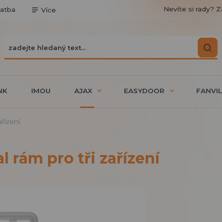
Nevíte si rady? Z
latba
Více
NK
IMOU
AJAX
EASYDOOR
FANVIL
ařízení
l rám pro tři zařízení