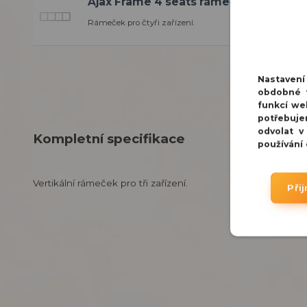
Ajax Frame 4 seats rámeček pro čtyři 
Rámeček pro čtyři zařízení.
Nastaven
obdobné t
funkcí we
potřebuje
odvolat v
Kompletní specifikace
používání
Vertikální rámeček pro tři zařízení.
Při