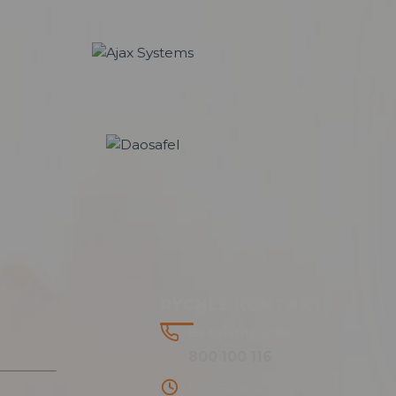
RYCHLÉ KONTAKTY
Bezplatná linka
800 100 116
PO - PÁ 8:00 - 15:30 hod.