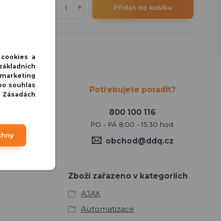
/
ks
Přidat do košíku
DPH
 cookies a
základních
 marketing
bo souhlas
Potřebujete poradit?
v Zásadách
800 100 116
PO - PÁ 8:00 - 15:30 hod.
chny
obchod@ddq.cz
Zboží zařazeno v kategoriích
AJAX
Automatizace