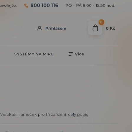
800 100 116
avolejte.
PO - PÁ 8:00 - 15:30 hod.
0
0 Kč
Přihlášení
SYSTÉMY NA MÍRU
Více
Vertikální rámeček pro tři zařízení.
celý popis