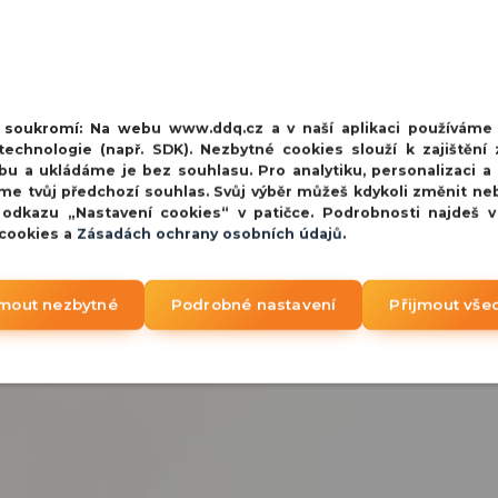
zařízení
273 Kč
226 Kč
bez 
í soukromí:
Na webu www.ddq.cz a v naší aplikaci používáme
echnologie (např. SDK). Nezbytné cookies slouží k zajištění 
bu a ukládáme je bez souhlasu. Pro analytiku, personalizaci a
me tvůj předchozí souhlas. Svůj výběr můžeš kdykoli změnit ne
 odkazu „Nastavení cookies“ v patičce. Podrobnosti najdeš 
 cookies a
Zásadách ochrany osobních údajů
.
jmout nezbytné
Podrobné nastavení
Přijmout vše