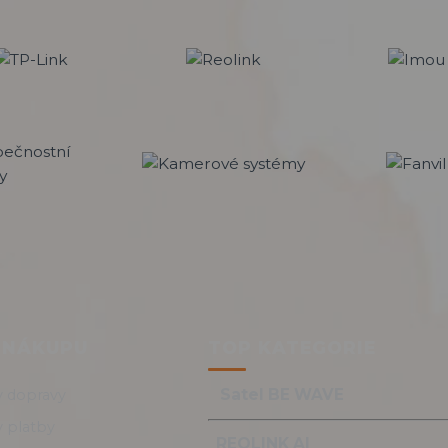
 NÁKUPU
TOP KATEGORIE
Satel BE WAVE
 dopravy
 platby
REOLINK AI