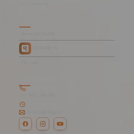
Naše prodejna
TOP KATEGORIE
Satel BE WAVE
REOLINK AI
TP-LINK
RYCHLÉ KONTAKTY
Bezplatná linka
800 100 116
PO - PÁ 8:00 - 15:30 hod.
obchod@ddq.cz