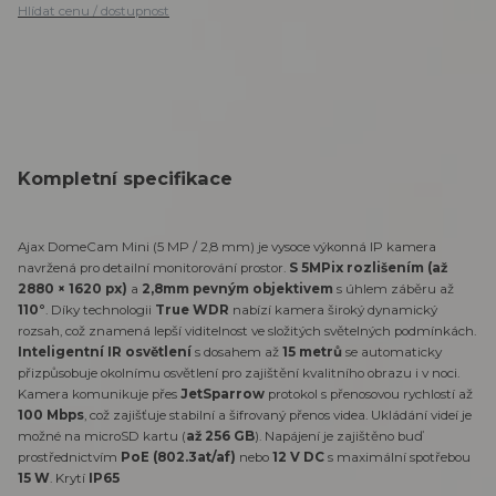
Hlídat cenu / dostupnost
Kompletní specifikace
Ajax DomeCam Mini (5 MP / 2,8 mm) je vysoce výkonná IP kamera
navržená pro detailní monitorování prostor.
S 5MPix rozlišením (až
2880 × 1620 px)
a
2,8mm pevným objektivem
s úhlem záběru až
110°
. Díky technologii
True WDR
nabízí kamera široký dynamický
rozsah, což znamená lepší viditelnost ve složitých světelných podmínkách.
Inteligentní IR osvětlení
s dosahem až
15 metrů
se automaticky
přizpůsobuje okolnímu osvětlení pro zajištění kvalitního obrazu i v noci.
Kamera komunikuje přes
JetSparrow
protokol s přenosovou rychlostí až
100 Mbps
, což zajišťuje stabilní a šifrovaný přenos videa. Ukládání videí je
možné na microSD kartu (
až 256 GB
). Napájení je zajištěno buď
prostřednictvím
PoE (802.3at/af)
nebo
12 V DC
s maximální spotřebou
15 W
. Krytí
IP65