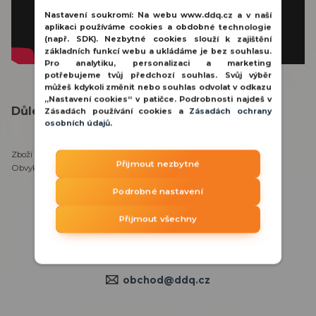
Nastavení soukromí:
Na webu www.ddq.cz a v naší
aplikaci používáme cookies a obdobné technologie
(např. SDK). Nezbytné cookies slouží k zajištění
základních funkcí webu a ukládáme je bez souhlasu.
Pro analytiku, personalizaci a marketing
potřebujeme tvůj předchozí souhlas. Svůj výběr
můžeš kdykoli změnit nebo souhlas odvolat v odkazu
„Nastavení cookies“ v patičce. Podrobnosti najdeš v
Důležité informace:
Zásadách používání cookies a
Zásadách ochrany
osobních údajů
.
Zboží se nachází na našem externím skladu v Praze.
Přijmout nezbytné
Obvyklá doba vyřízení objednávky je 3-5 pracovních dnů.
Podrobné nastavení
Potřebujete poradit?
Přijmout všechny
800 100 116
PO - PÁ 8:00 - 15:30 hod.
obchod@ddq.cz