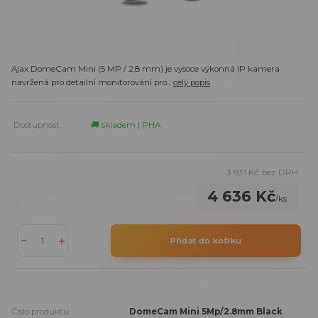
Ajax DomeCam Mini (5 MP / 2,8 mm) je vysoce výkonná IP kamera
navržená pro detailní monitorování pro...
celý popis
Dostupnost
🚚 skladem | PHA
3 831 Kč
bez DPH
4 636 Kč
/
ks
Přidat do košíku
Číslo produktu:
DomeCam Mini 5Mp/2.8mm Black