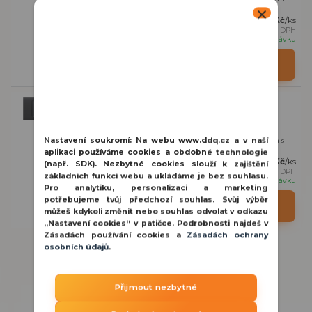
integrovaným posuvníkem pro stm...
701 Kč
/
ks
579 Kč
bez DPH
na objednávku
Detail
Ajax CenterButton Dimmer Graphite krytka pro
stmívač
Středové tlačítko ( Dimmer ) je centrální dotykový kryt pro světla s
Nastavení soukromí:
Na webu www.ddq.cz a v naší
integrovaným posuvníkem pro stm...
aplikaci používáme cookies a obdobné technologie
701 Kč
/
ks
(např. SDK). Nezbytné cookies slouží k zajištění
579 Kč
bez DPH
základních funkcí webu a ukládáme je bez souhlasu.
na objednávku
Pro analytiku, personalizaci a marketing
potřebujeme tvůj předchozí souhlas. Svůj výběr
Detail
můžeš kdykoli změnit nebo souhlas odvolat v odkazu
„Nastavení cookies“ v patičce. Podrobnosti najdeš v
Zásadách používání cookies a
Zásadách ochrany
osobních údajů
.
Přijmout nezbytné