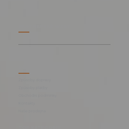
PARTNERSKÉ WEBY
VŠE O NÁKUPU
Způsoby dopravy
Způsoby platby
Obchodní podmínky
Kontakty
Naše prodejna
TOP KATEGORIE