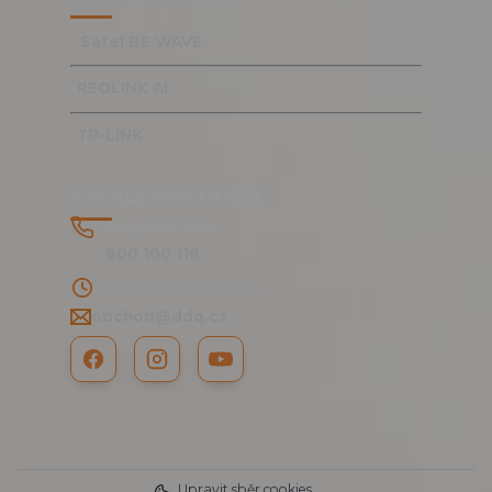
Satel BE WAVE
REOLINK AI
TP-LINK
RYCHLÉ KONTAKTY
Bezplatná linka
800 100 116
PO - PÁ 8:00 - 15:30 hod.
obchod@ddq.cz
Upravit sběr cookies.