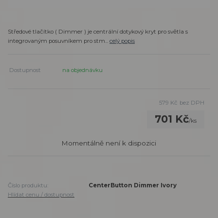
Středové tlačítko ( Dimmer ) je centrální dotykový kryt pro světla s
integrovaným posuvníkem pro stm...
celý popis
Dostupnost
na objednávku
579 Kč
bez DPH
701 Kč
/
ks
Momentálně není k dispozici
Číslo produktu:
CenterButton Dimmer Ivory
Hlídat cenu / dostupnost