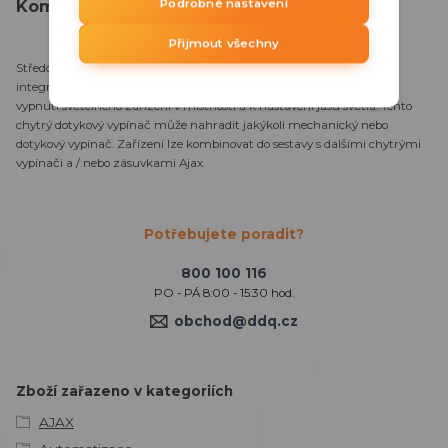
Kompletní specifikace
Podrobné nastavení
Přijmout všechny
Středové tlačítko ( Dimmer ) je centrální dotykový kryt pro světla s
integrovaným posuvníkem pro stmívání. Lze jej použít k zapnutí a
vypnutí světelného zařízení v místnosti a k nastavení jasu světla. Tento
chytrý dotykový vypínač může nahradit jakýkoli mechanický nebo
dotykový vypínač. Zařízení lze kombinovat do sestavy s dalšími chytrými
vypínači a / nebo zásuvkami Ajax.
Potřebujete poradit?
800 100 116
PO - PÁ 8:00 - 15:30 hod.
obchod@ddq.cz
Zboží zařazeno v kategoriích
AJAX