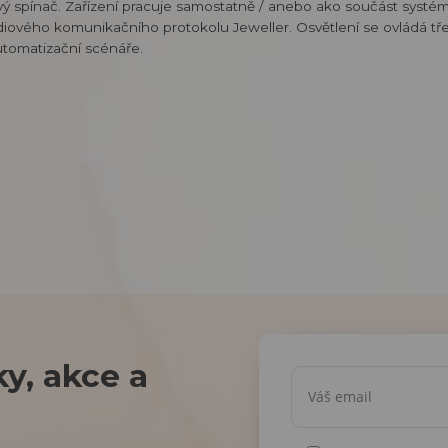
ý spínač. Zařízení pracuje samostatně / anebo ako součást systém
ového komunikačního protokolu Jeweller. Osvětlení se ovládá tř
utomatizační scénáře.
y, akce a