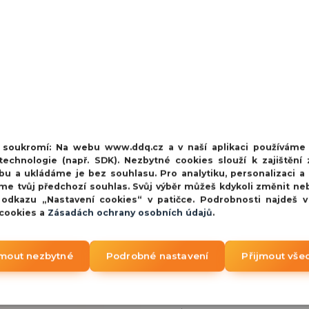
vý spínač. Zařízení
na objednávku
 krytka pro
339 Kč
280 Kč
bez 
vý spínač. Zařízení
na objednávku
 krytka pro
339 Kč
280 Kč
bez 
í soukromí:
Na webu www.ddq.cz a v naší aplikaci používáme
vý spínač. Zařízení
echnologie (např. SDK). Nezbytné cookies slouží k zajištění 
bu a ukládáme je bez souhlasu. Pro analytiku, personalizaci a
me tvůj předchozí souhlas. Svůj výběr můžeš kdykoli změnit ne
 odkazu „Nastavení cookies“ v patičce. Podrobnosti najdeš 
 cookies a
Zásadách ochrany osobních údajů
.
jmout nezbytné
Podrobné nastavení
Přijmout vše