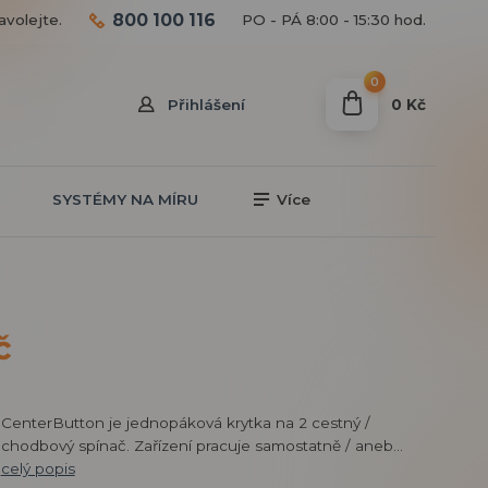
800 100 116
avolejte.
PO - PÁ 8:00 - 15:30 hod.
0
0 Kč
Přihlášení
SYSTÉMY NA MÍRU
Více
č
CenterButton je jednopáková krytka na 2 cestný /
chodbový spínač. Zařízení pracuje samostatně / aneb...
celý popis