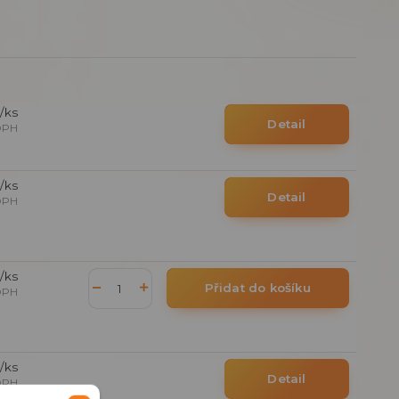
/
ks
Detail
DPH
/
ks
Detail
DPH
/
ks
Přidat do košíku
DPH
/
ks
Detail
DPH