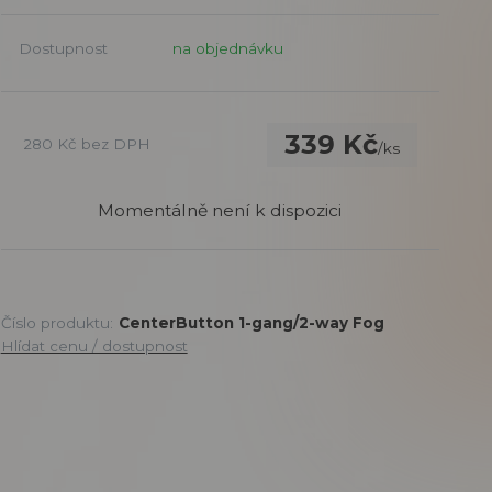
Dostupnost
na objednávku
339 Kč
280 Kč
bez DPH
/
ks
Momentálně není k dispozici
Číslo produktu:
CenterButton 1-gang/2-way Fog
Hlídat cenu / dostupnost