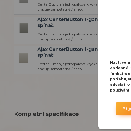
CenterButton je jednopáková krytka na 2 cestný / chodbo
pracuje samostatně / aneb...
Ajax CenterButton 1-gang/2-way Olive
spínač
CenterButton je jednopáková krytka na 2 cestný / chodbo
pracuje samostatně / aneb...
Ajax CenterButton 1-gang/2-way Ivory
spínač
Nastaven
CenterButton je jednopáková krytka na 2 cestný / chodbo
obdobné t
pracuje samostatně / aneb...
funkcí we
potřebuje
odvolat v
používání
Při
Kompletní specifikace