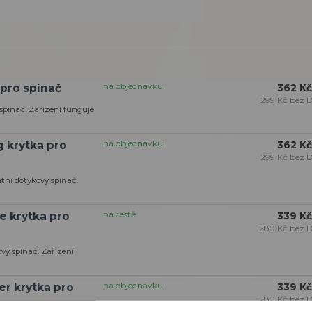
na objednávku
pro spínač
362 Kč
299 Kč
bez 
spínač. Zařízení funguje
na objednávku
g krytka pro
362 Kč
299 Kč
bez 
tní dotykový spínač.
na cestě
e krytka pro
339 Kč
280 Kč
bez 
vý spínač. Zařízení
na objednávku
r krytka pro
339 Kč
280 Kč
bez 