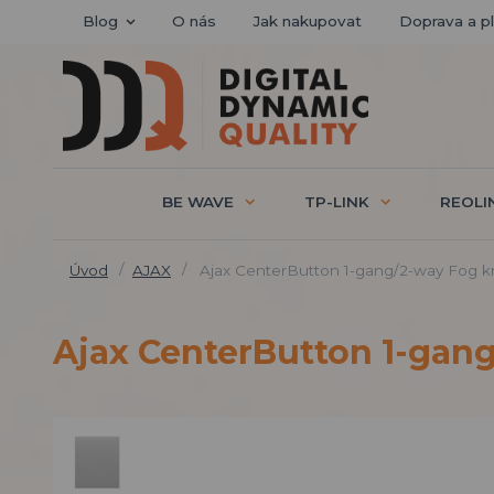
Blog
O nás
Jak nakupovat
Doprava a p
BE WAVE
TP-LINK
REOLI
Úvod
AJAX
Ajax CenterButton 1-gang/2-way Fog kr
Ajax CenterButton 1-gang