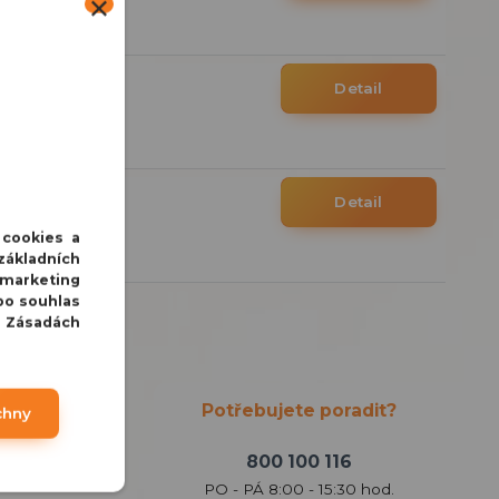
/
ks
Detail
DPH
/
ks
Detail
DPH
 cookies a
základních
 marketing
bo souhlas
v Zásadách
Potřebujete poradit?
chny
800 100 116
PO - PÁ 8:00 - 15:30 hod.