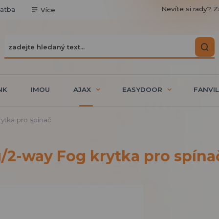
Nevíte si rady? Z
latba
Více
NK
IMOU
AJAX
EASYDOOR
FANVIL
ytka pro spínač
/2-way Fog krytka pro spína