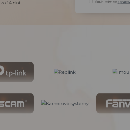
Souhlasím se
zpraco
za 14 dní.