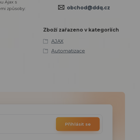
u Ajax s
obchod@ddq.cz
emi způsoby:
Zboží zařazeno v kategoriích
AJAX
Automatizace
Přihlásit se