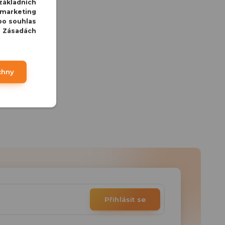
základních
 marketing
bo souhlas
v Zásadách
chny
Přihlásit se