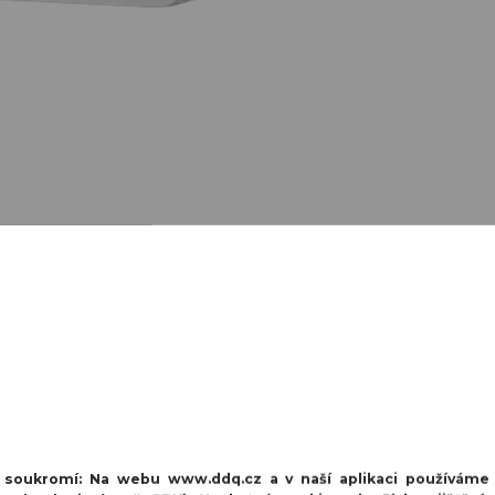
ní
3 381 g
. Provozní teplota se pohybuje od
-10 °C do +40 °C
, s m
ovaným sabotážním kontaktem (tamper)
, který detekuje otevř
ážní otvory jsou umístěny v
různých úhlech
a krabice obsahuje
forované zóny
a
upevňovací prvky
pro snadné vedení a správu 
20
.
ní dvou modulů. Pro uchycení více modulů můžete dokoupit Mod
í soukromí:
Na webu www.ddq.cz a v naší aplikaci používáme