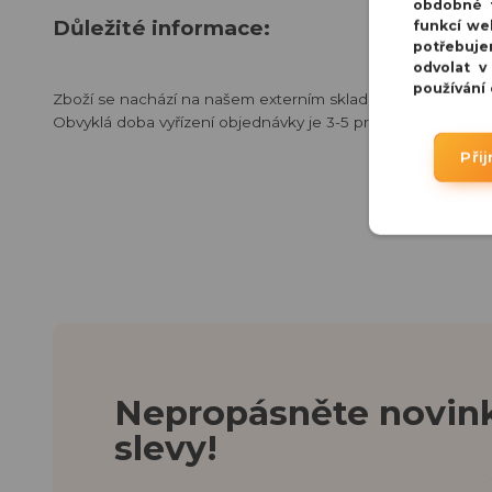
obdobné t
Důležité informace:
funkcí we
potřebuje
odvolat v
používání
Zboží se nachází na našem externím skladu v Praze.
Obvyklá doba vyřízení objednávky je 3-5 pracovních dnů.
Při
Nepropásněte novink
slevy!