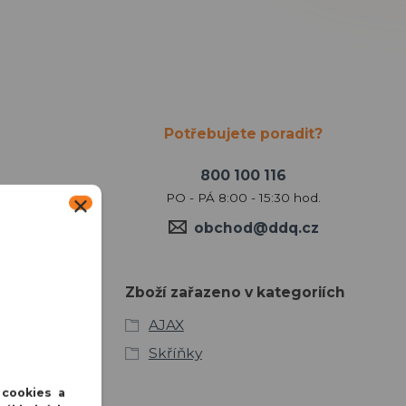
Potřebujete poradit?
800 100 116
PO - PÁ 8:00 - 15:30 hod.
aximální
obchod@ddq.cz
ení krytu a
vestavěnou
kabeláže.
Zboží zařazeno v kategoriích
ule Holder
AJAX
Skříňky
 cookies a