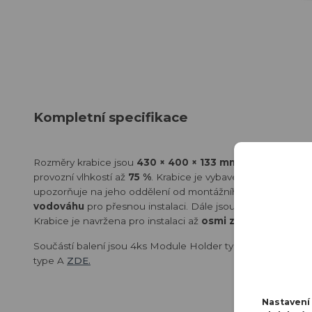
Kompletní specifikace
Rozměry krabice jsou
430 × 400 × 133 mm
a hmotnost či
provozní vlhkostí až
75 %
. Krabice je vybavena
předinstal
upozorňuje na jeho oddělení od montážního povrchu. Mont
vodováhu
pro přesnou instalaci. Dále jsou k dispozici
per
Krabice je navržena pro instalaci až
osmi zařízení
. Krytí
IP
Součástí balení jsou 4ks
Module Holder type A pro uchyce
type A
ZDE.
Nastaven