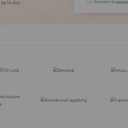
Souhlasím se
zpraco
za 14 dní.