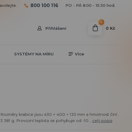
800 100 116
avolejte.
PO - PÁ 8:00 - 15:30 hod.
0
0 Kč
Přihlášení
SYSTÉMY NA MÍRU
Více
Rozměry krabice jsou 430 × 400 × 133 mm a hmotnost činí
3 381 g. Provozní teplota se pohybuje od -10...
celý popis