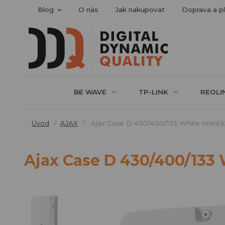
Blog
O nás
Jak nakupovat
Doprava a p
BE WAVE
TP-LINK
REOLI
Úvod
AJAX
Ajax Case D 430/400/133 White montáž
Ajax Case D 430/400/133