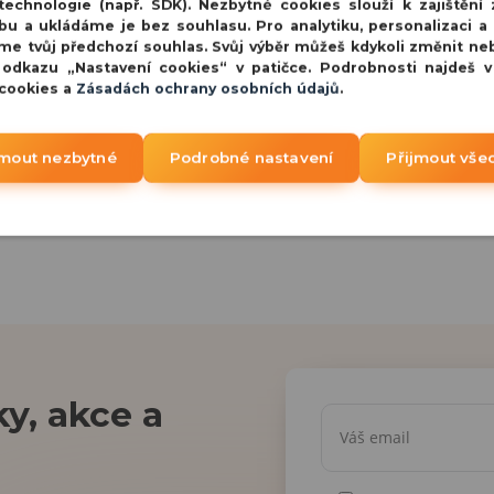
echnologie (např. SDK). Nezbytné cookies slouží k zajištění 
bu a ukládáme je bez souhlasu. Pro analytiku, personalizaci a
me tvůj předchozí souhlas. Svůj výběr můžeš kdykoli změnit ne
 odkazu „Nastavení cookies“ v patičce. Podrobnosti najdeš 
 cookies a
Zásadách ochrany osobních údajů
.
jmout nezbytné
Podrobné nastavení
Přijmout vše
y, akce a