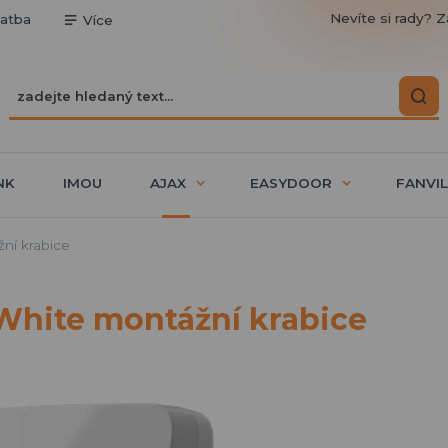
Nevíte si rady? Z
latba
Více
NK
IMOU
AJAX
EASYDOOR
FANVIL
ní krabice
 White montážní krabice