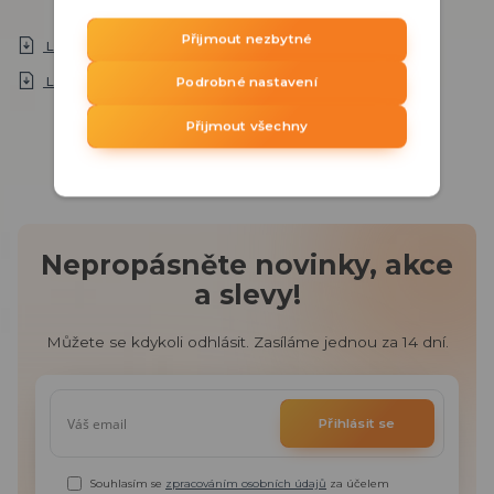
Přijmout nezbytné
Longse NVR3009D - datasheet EN
Longse NVR3009D - manuál CZ
Podrobné nastavení
Přijmout všechny
Nepropásněte novinky, akce
a slevy!
Můžete se kdykoli odhlásit. Zasíláme jednou za 14 dní.
Přihlásit se
Souhlasím se
zpracováním osobních údajů
za účelem