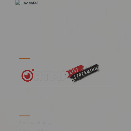
PARTNERSKÉ WEBY
VŠE O NÁKUPU
Způsoby dopravy
Způsoby platby