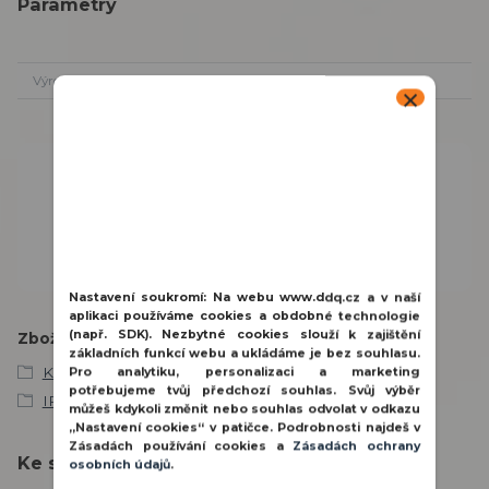
Parametry
Výrobce
Longse
Potřebujete poradit?
800 100 116
PO - PÁ 8:00 - 15:30 hod.
obchod@ddq.cz
Nastavení soukromí:
Na webu www.ddq.cz a v naší
aplikaci používáme cookies a obdobné technologie
(např. SDK). Nezbytné cookies slouží k zajištění
Zboží zařazeno v kategoriích
základních funkcí webu a ukládáme je bez souhlasu.
KAMEROVÉ SYSTÉMY
Pro analytiku, personalizaci a marketing
potřebujeme tvůj předchozí souhlas. Svůj výběr
IP technologie
můžeš kdykoli změnit nebo souhlas odvolat v odkazu
„Nastavení cookies“ v patičce. Podrobnosti najdeš v
Zásadách používání cookies a
Zásadách ochrany
Ke stažení
osobních údajů
.