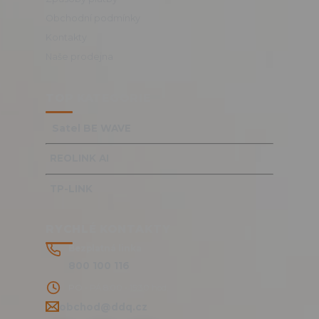
Obchodní podmínky
Kontakty
Naše prodejna
TOP KATEGORIE
Satel BE WAVE
REOLINK AI
TP-LINK
RYCHLÉ KONTAKTY
Bezplatná linka
800 100 116
PO - PÁ 8:00 - 15:30 hod.
obchod@ddq.cz