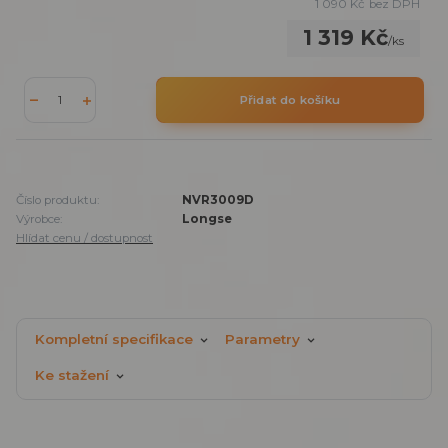
1 090 Kč
bez DPH
1 319 Kč
/
ks
Přidat do košíku
Číslo produktu:
NVR3009D
Výrobce:
Longse
Hlídat cenu / dostupnost
Kompletní specifikace
Parametry
Ke stažení