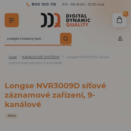
800 100 116
PO - PÁ 8:00 - 15:30 hod.
0
Úvod
KAMEROVÉ SYSTÉMY
Longse NVR3009D síťové
záznamové zařízení, 9-kanálové
Longse NVR3009D síťové
záznamové zařízení, 9-
kanálové
Akce