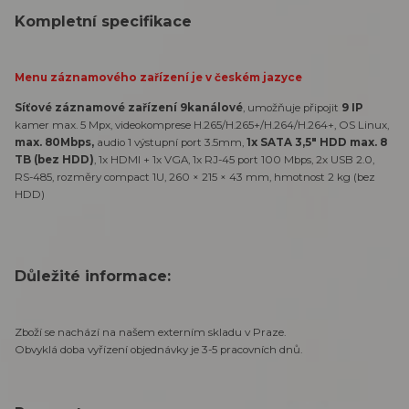
Kompletní specifikace
Menu záznamového zařízení je v českém jazyce
Síťové záznamové zařízení 9kanálové
, umožňuje připojit
9 IP
kamer max. 5 Mpx, videokomprese H.265/H.265+/H.264/H.264+, OS Linux,
max. 80Mbps,
audio 1 výstupní port 3.5mm,
1x SATA 3,5" HDD max. 8
TB (bez HDD)
, 1x HDMI + 1x VGA, 1x RJ-45 port 100 Mbps, 2x USB 2.0,
RS-485, rozměry compact 1U, 260 × 215 × 43 mm, hmotnost 2 kg (bez
HDD)
Důležité informace:
Zboží se nachází na našem externím skladu v Praze.
Obvyklá doba vyřízení objednávky je 3-5 pracovních dnů.