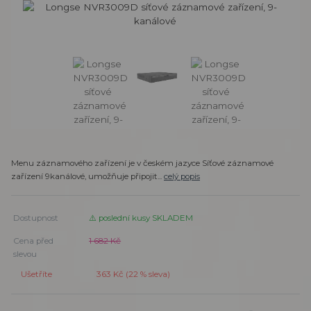
Menu záznamového zařízení je v českém jazyce Síťové záznamové
zařízení 9kanálové, umožňuje připojit...
celý popis
Dostupnost
⚠️ poslední kusy SKLADEM
Cena před
1 682 Kč
slevou
Ušetříte
363 Kč (
22
% sleva)