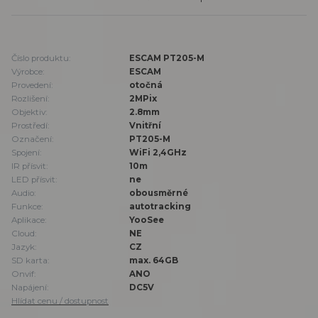
Číslo produktu:
ESCAM PT205-M
Výrobce:
ESCAM
Provedení:
otočná
Rozlišení:
2MPix
Objektiv:
2.8mm
Prostředí:
Vnitřní
Označení:
PT205-M
Spojení:
WiFi 2,4GHz
IR přísvit:
10m
LED přísvit:
ne
Audio:
obousměrné
Funkce:
autotracking
Aplikace:
YooSee
Cloud:
NE
Jazyk:
CZ
SD karta:
max. 64GB
Onvif:
ANO
Napájení:
DC5V
Hlídat cenu / dostupnost