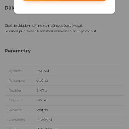
Důležité informace:
Zboží je skladem přímo na naší pobočce v Mostě.
Je ihned připraveno k odeslání nebo osobnímu vyzvednutí.
Parametry
Výrobce
ESCAM
Provedení
otočná
Rozlišení
2MPix
Objektiv
2.8mm
Prostředí
Vnitřní
Označení
PT205-M