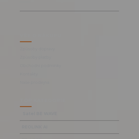
VŠE O NÁKUPU
Způsoby dopravy
Způsoby platby
Obchodní podmínky
Kontakty
Naše prodejna
TOP KATEGORIE
Satel BE WAVE
REOLINK AI