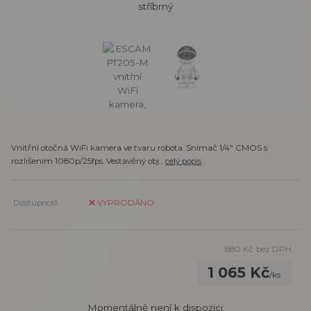
Vnitřní otočná WiFi kamera ve tvaru robota. Snímač 1/4" CMOS s
rozlišením 1080p/25fps. Vestavěný obj...
celý popis
Dostupnost
❌ VYPRODÁNO
880 Kč
bez DPH
1 065 Kč
/
ks
Momentálně není k dispozici