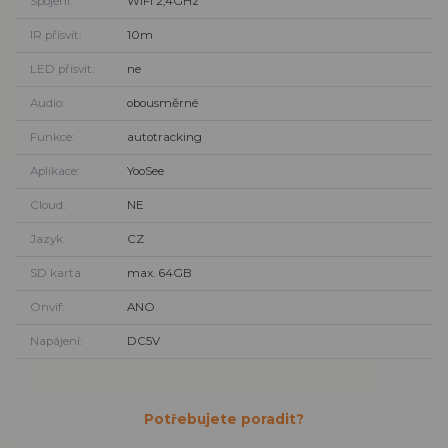
Spojení
WiFi 2,4GHz
IR přísvit
10m
LED přísvit
ne
Audio
obousměrné
Funkce
autotracking
Aplikace
YooSee
Cloud
NE
Jazyk
CZ
SD karta
max. 64GB
Onvif
ANO
Napájení
DC5V
Potřebujete poradit?