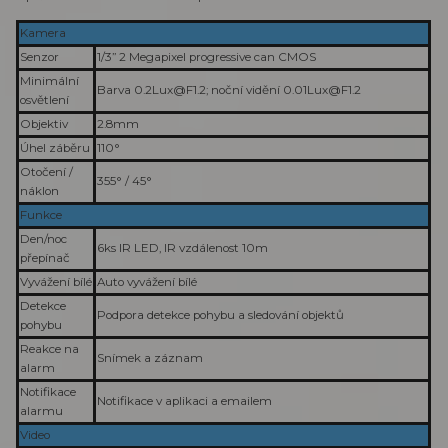
Kamera
Senzor
1/3” 2 Megapixel progressive can CMOS
Minimální
Barva 0.2Lux@F1.2; noční vidění 0.01Lux@F1.2
osvětlení
Objektiv
2.8mm
Úhel záběru
110°
Otočení /
355° / 45°
náklon
Funkce
Den/noc
6ks IR LED, IR vzdálenost 10m
přepínač
Vyvážení bílé
Auto vyvážení bílé
Detekce
Podpora detekce pohybu a sledování objektů
pohybu
Reakce na
Snímek a záznam
alarm
Notifikace
Notifikace v aplikaci a emailem
alarmu
Video