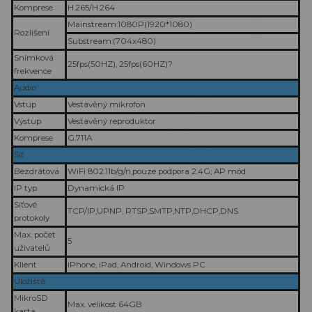
Komprese
H.265/H.264
Mainstream:1080P(1920*1080)
Rozlišení
Substream:(704x480)
Snímková
25fps(50HZ), 25fps(60HZ)?
frekvence
Audio
Vstup
Vestavěný mikrofon
Výstup
Vestavěný reproduktor
Komprese
G.711A
Síť
Bezdrátová
WiFi 802.11b/g/n,pouze podpora 2.4G; AP mód
IP typ
Dynamická IP
Síťové
TCP/IP,UPNP, RTSP,SMTP,NTP,DHCP,DNS
protokoly
Max. počet
5
uživatelů
Klient
iPhone, iPad, Android, Windows PC
Úložiště
MikroSD
Max. velikost 64GB
karta